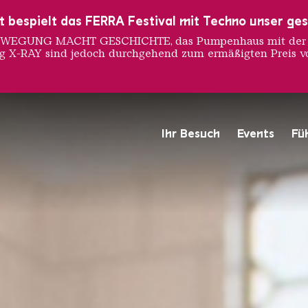
ust bespielt das FERRA Festival mit Techno unser ge
 BEWEGUNG MACHT GESCHICHTE, das Pumpenhaus mit der S
ng X-RAY sind jedoch durchgehend zum ermäßigten Preis vo
 ROSEF
Ihr Besuch
Events
Fü