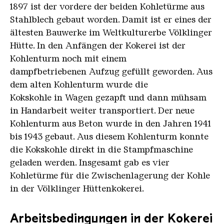
Das gibt es nur in der Saarregion. Weil der
1897 ist der vordere der beiden Kohletürme aus
Saarkoks keine hohe Druckfestigkeit besitzt, kann
Stahlblech gebaut worden. Damit ist er eines der
er nicht über lange Strecken angeliefert werden.“
ältesten Bauwerke im Weltkulturerbe Völklinger
Hütte. In den Anfängen der Kokerei ist der
Eine Glocke ertönt. Ein Arbeiter mit einer
Kohlenturm noch mit einem
langen Stange entriegelt eine Ofentür in der
dampfbetriebenen Aufzug gefüllt geworden. Aus
Kokerei. Die Kohlenstampfmaschine nähert sich
dem alten Kohlenturm wurde die
dem Arbeiter. Ein Schnitt in die
Kokskohle in Wagen gezapft und dann mühsam
Kohlestampfmaschine zeigt aus der Sicht des
in Handarbeit weiter transportiert. Der neue
Maschinenführers, wie die riesige Maschine auf
Kohlenturm aus Beton wurde in den Jahren 1941
den Arbeiter zufährt. Der Arbeiter dirigiert die
bis 1943 gebaut. Aus diesem Kohlenturm konnte
Maschine an die entriegelte Ofentür. Die
die Kokskohle direkt in die Stampfmaschine
Maschine hebt die riesige Ofentür aus ihrer
geladen werden. Insgesamt gab es vier
Halterung. Anschließend drückt sie den
Kohletürme für die Zwischenlagerung der Kohle
rotglühenden Koks aus der Ofenkammer. Der
in der Völklinger Hüttenkokerei.
Sprecher:
„Der Fertige Koks wird aus der
Ofenkammer gedrückt“.
Arbeitsbedingungen in der Kokerei