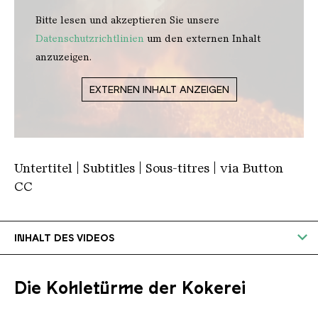
Bitte lesen und akzeptieren Sie unsere
Datenschutzrichtlinien
um den externen Inhalt
anzuzeigen.
EXTERNEN INHALT ANZEIGEN
Untertitel | Subtitles | Sous-titres | via Button
CC
INHALT DES VIDEOS
Der Blick der Kamera fällt in die Kokerei mit
ihren rauchenden Ofentüren. Der Sprecher:
“Die
Die Kohletürme der Kokerei
Kokerei befindet sich direkt bei den Hochöfen.