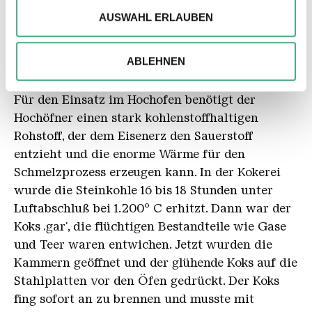
können und die Zugriffe auf unsere Website zu
Zurück
AUSWAHL ERLAUBEN
analysieren. Außerdem geben wir ggfs. Informationen zu
Ihrer Verwendung unserer Website an unsere Partner für
soziale Medien, Werbung und Analysen weiter. Unsere
Die Hüttenkokerei
ABLEHNEN
Partner führen diese Informationen möglicherweise mit
weiteren Daten zusammen, die Sie ihnen bereitgestellt
Für den Einsatz im Hochofen benötigt der
haben oder die sie im Rahmen Ihrer Nutzung der Dienste
Hochöfner einen stark kohlenstoffhaltigen
gesammelt haben.
Rohstoff, der dem Eisenerz den Sauerstoff
entzieht und die enorme Wärme für den
Schmelzprozess erzeugen kann. In der Kokerei
wurde die Steinkohle 16 bis 18 Stunden unter
Luftabschluß bei 1.200° C erhitzt. Dann war der
Koks ‚gar', die flüchtigen Bestandteile wie Gase
und Teer waren entwichen. Jetzt wurden die
Kammern geöffnet und der glühende Koks auf die
Stahlplatten vor den Öfen gedrückt. Der Koks
fing sofort an zu brennen und musste mit