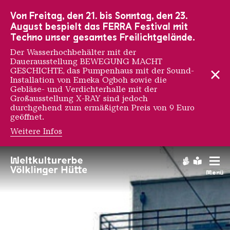
Zur Hauptnavigation
Zur Suche
Zum Inhalt
Zur Fußnavigation
Von Freitag, den 21. bis Sonntag, den 23.
August bespielt das FERRA Festival mit
Techno unser gesamtes Freilichtgelände.
Der Wasserhochbehälter mit der
Dauerausstellung BEWEGUNG MACHT
GESCHICHTE, das Pumpenhaus mit der Sound-
Installation von Emeka Ogboh sowie die
Gebläse- und Verdichterhalle mit der
Großausstellung X-RAY sind jedoch
durchgehend zum ermäßigten Preis von 9 Euro
geöffnet.
Weitere Infos
Kokerei
Gebärdens
Leichte
Menü