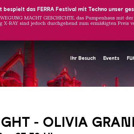
ust bespielt das FERRA Festival mit Techno unser ge
 BEWEGUNG MACHT GESCHICHTE, das Pumpenhaus mit der S
ng X-RAY sind jedoch durchgehend zum ermäßigten Preis vo
Ihr Besuch
Events
Fü
Hochofengruppe in Rot
Copyright: Weltkulturerbe 
GHT - OLIVIA GRAN