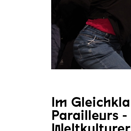
FOULESOLIVIAGRANDVILLE MA
Copyright: © Marie Monteiro
Im Gleichkla
Parailleurs -
Weltkulturer