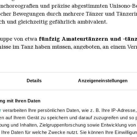
nchoreografien und präzise abgestimmten Unisono-B
scher Bewegungen durch mehrere Tänzer und Tänzerinn
ch und gleichzeitig gefährlich ambivalent.
ruppe von etwa
fünfzig Amateurtänzern und -tän
tnisse im Tanz haben müssen, angeboten, an einem Ve
oreografischen Prinzipien mit dem Titel „
Parailleu
schiede zwischen dem Teilen eines gemeinsamen Rhyt
Arbeit, die sich über drei Wochenenden im Weltkulture
räsentation dieses partizipativen Projekts zu zeigen
Details
Anzeigeneinstellungen
g mit Ihren Daten
r
verarbeiten Ihre persönlichen Daten, wie z. B. Ihre IP-Adresse,
en auf Ihrem Gerät zu speichern und darauf zuzugreifen und so 
ung und Inhalten, Zielgruppenforschung sowie Entwicklung von
 Ihre Daten für welche Zwecke nutzt. Sie können Ihre Einwilligun