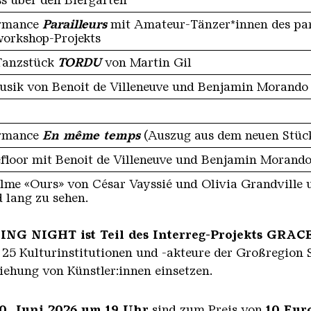
ss über den Biergarten
ormance
Parailleurs
mit Amateur-Tänzer*innen des pa
orkshop-Projekts
Tanzstück
TORDU
von Martin Gil
usik von Benoit de Villeneuve und Benjamin Morando
ormance
En même temps
(Auszug aus dem neuen Stück
floor mit Benoit de Villeneuve und Benjamin Morand
ilme «Ours» von César Vayssié und Olivia Grandville
 lang zu sehen.
NG NIGHT ist Teil des Interreg-Projekts GRAC
h 25 Kulturinstitutionen und -akteure der Großregion
iehung von Künstler:innen einsetzen.
0. Juni 2026 um 19 Uhr
sind zum Preis von
10 Euro