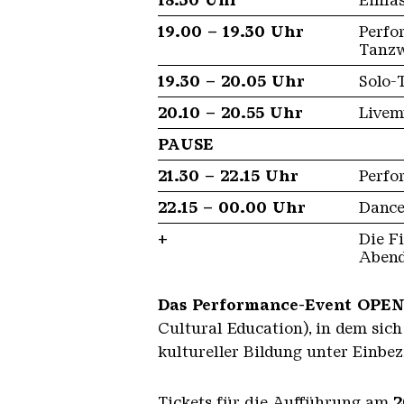
18.30 Uhr
Einla
19.00 – 19.30 Uhr
Perf
Tanzw
19.30 – 20.05 Uhr
Solo-
20.10 – 20.55 Uhr
Livem
PAUSE
21.30 – 22.15 Uhr
Perf
22.15 – 00.00 Uhr
Dance
+
Die F
Abend
Das Performance-Event OPENI
Cultural Education), in dem sic
kultureller Bildung unter Einbez
Tickets für die Aufführung am
2