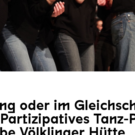
RIEMONTEIRO 2023 01
ng oder im Gleichsch
 Partizipatives Tanz-
be Völklinger Hütte