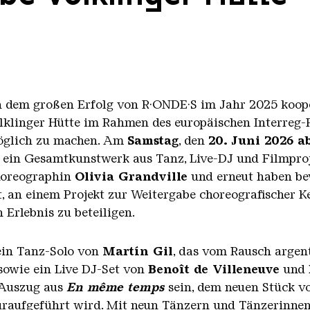
h dem großen Erfolg von R·ONDE·S im Jahr 2025 koope
ölklinger Hütte im Rahmen des europäischen Interreg
möglich zu machen. Am
Samstag
, den
20. Juni 2026 a
ein Gesamtkunstwerk aus Tanz, Live-DJ und Filmproj
Choreographin
Olivia Grandville
und erneut haben b
t, an einem Projekt zur Weitergabe choreografischer 
Erlebnis zu beteiligen.
ein Tanz-Solo von
Martín Gil
, das vom Rausch argen
 sowie ein Live DJ-Set von
Benoît de Villeneuve
und
 Auszug aus
En même temps
sein, dem neuen Stück vo
 uraufgeführt wird. Mit neun Tänzern und Tänzerinnen