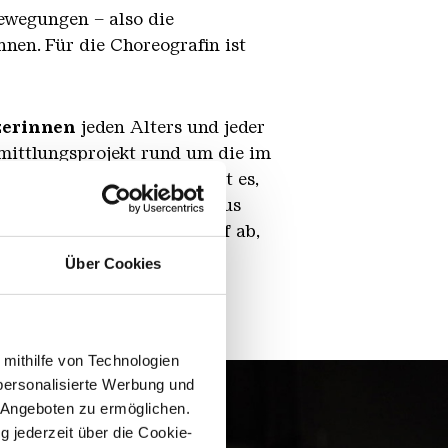
ewegungen – also die
en. Für die Choreografin ist
zerinnen
jeden Alters und jeder
rmittlungsprojekt rund um die im
rs
“ teilzunehmen. Dabei geht es,
hmus und dem Ausklinken aus
rbe erstreckt, zielt darauf ab,
.
Über Cookies
 mithilfe von Technologien
personalisierte Werbung und
 Angeboten zu ermöglichen.
g jederzeit über die Cookie-