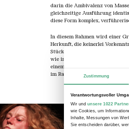
darin die Ambivalenz von Masse
gleichzeitige Ausführung identi
diese Form komplex, verführeris
In diesem Rahmen wird einer G
Herkunft, die keinerlei Vorkenn
Stück zum Einsatz kommenden ch
wie im Stück, darum, die Unter
einem Takt zu überwinden. Diese 
im Rahmen des Tanzabends eine P
Zustimmung
Verantwortungsvoller Umgan
Wir und
unsere 1022 Partne
wie Cookies, um Information
Inhalte, Messungen von Werb
Sie entscheiden darüber, wer