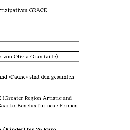
rtizipativen GRACE
 von Olivia Grandville)
o
 und «Faune» sind den gesamten
E
(Greater Region Artistic and
 SaarLorBenelux für neue Formen
 (Kinder) bis 26 Euro