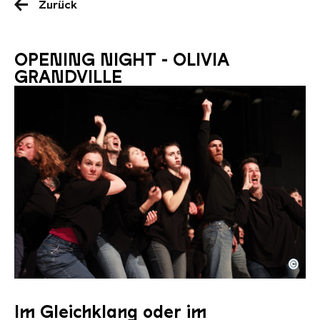
Zurück
OPENING NIGHT - OLIVIA
GRANDVILLE
©
FOULESOLIVIAGRANDVILLE MARIEMONTEIRO 20
Copyright: © Marie Monteiro
Im Gleichklang oder im