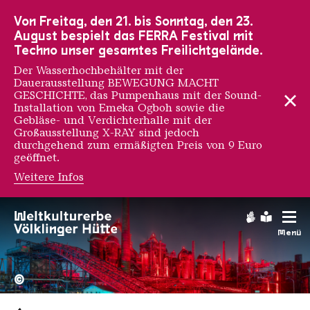
Zur Hauptnavigation
Zur Suche
Zum Inhalt
Zur Fußnavigation
Von Freitag, den 21. bis Sonntag, den 23.
August bespielt das FERRA Festival mit
Techno unser gesamtes Freilichtgelände.
Der Wasserhochbehälter mit der
Dauerausstellung BEWEGUNG MACHT
GESCHICHTE, das Pumpenhaus mit der Sound-
Installation von Emeka Ogboh sowie die
Gebläse- und Verdichterhalle mit der
Großausstellung X-RAY sind jedoch
durchgehend zum ermäßigten Preis von 9 Euro
geöffnet.
Weitere Infos
Gebärdens
Leichte
Menü
Hochofengruppe in Rot
Copyright: Weltkulturerbe 
©