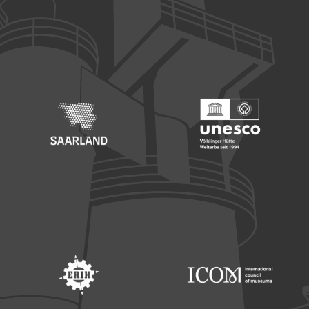
Footer: Europäischer Fonds für nationale Entwicklung
Footer: Die Beauftragte der Bu
Footer: Saarland
Footer: Unesco Welterbe