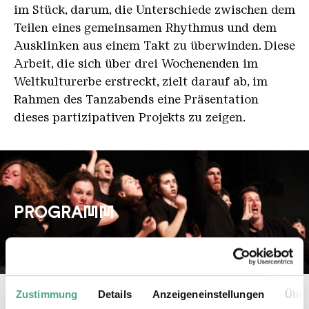
im Stück, darum, die Unterschiede zwischen dem
Teilen eines gemeinsamen Rhythmus und dem
Ausklinken aus einem Takt zu überwinden. Diese
Arbeit, die sich über drei Wochenenden im
Weltkulturerbe erstreckt, zielt darauf ab, im
Rahmen des Tanzabends eine Präsentation
dieses partizipativen Projekts zu zeigen.
PROGRAMM
Zustimmung
Details
Anzeigeneinstellungen
Über
18.30 Uhr
Einlass über den Biergarten