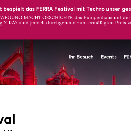
ust bespielt das FERRA Festival mit Techno unser ge
 BEWEGUNG MACHT GESCHICHTE, das Pumpenhaus mit der S
ng X-RAY sind jedoch durchgehend zum ermäßigten Preis vo
Ihr Besuch
Events
Fü
Hochofengruppe in Rot
Copyright: Weltkulturerbe 
val