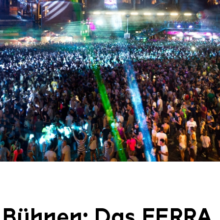
/ Weltkulturerbe Völklinger Hütte
 Bühnen: Das FERRA 