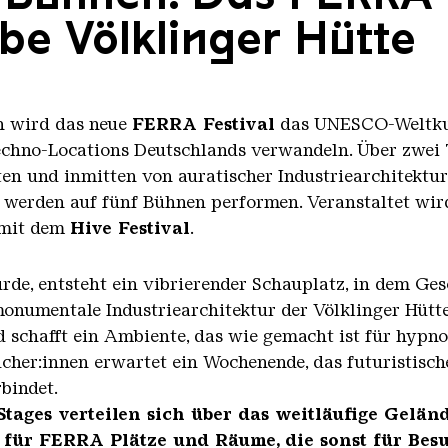
be Völklinger Hütte
nn wird das neue
FERRA Festival
das UNESCO-Weltkul
echno-Locations Deutschlands verwandeln. Über zwei 
ten und inmitten von auratischer Industriearchitektu
 werden auf fünf Bühnen performen. Veranstaltet wi
 mit dem
Hive Festival
.
rde, entsteht ein vibrierender Schauplatz, in dem G
numentale Industriearchitektur der Völklinger Hütte t
d schafft ein Ambiente, das wie gemacht ist für hyp
ucher:innen erwartet ein Wochenende, das futuristisc
bindet.
Stages verteilen sich über das weitläufige Geländ
i für FERRA Plätze und Räume, die sonst für Bes