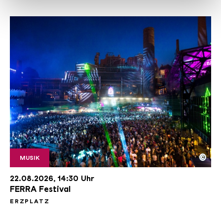
gesammelt haben.
©
MUSIK
emagnetic 0715 8
Copyright: © Iris Maria Maurer / Weltkulturerbe Vö
22.08.2026, 14:30 Uhr
FERRA Festival
ERZPLATZ