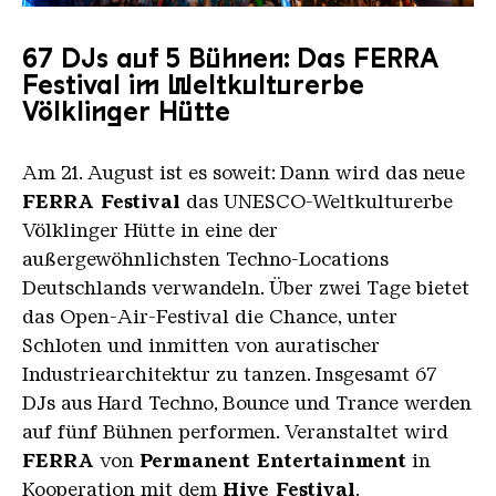
emagnetic 0715 8
Copyright: © Iris Maria Maurer / Weltkulturerbe Vö
67 DJs auf 5 Bühnen: Das FERRA
Festival im Weltkulturerbe
Völklinger Hütte
Am 21. August ist es soweit: Dann wird das neue
FERRA Festival
das UNESCO-Weltkulturerbe
Völklinger Hütte in eine der
außergewöhnlichsten Techno-Locations
Deutschlands verwandeln. Über zwei Tage bietet
das Open-Air-Festival die Chance, unter
Schloten und inmitten von auratischer
Industriearchitektur zu tanzen. Insgesamt 67
DJs aus Hard Techno, Bounce und Trance werden
auf fünf Bühnen performen. Veranstaltet wird
FERRA
von
Permanent Entertainment
in
Kooperation mit dem
Hive Festival
.