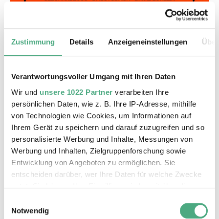
Zustimmung
Details
Anzeigeneinstellungen
Über
Verantwortungsvoller Umgang mit Ihren Daten
Wir und
unsere 1022 Partner
verarbeiten Ihre
persönlichen Daten, wie z. B. Ihre IP-Adresse, mithilfe
von Technologien wie Cookies, um Informationen auf
Ihrem Gerät zu speichern und darauf zuzugreifen und so
personalisierte Werbung und Inhalte, Messungen von
Werbung und Inhalten, Zielgruppenforschung sowie
FERRA Line up
Entwicklung von Angeboten zu ermöglichen. Sie
entscheiden darüber, wer Ihre Daten für welche Zwecke
Ab 18 Jahren
nutzt. Sie können Ihre Einwilligung jederzeit über die
Cookie-Erklärung oder durch Klicken auf das Privacy
Einwilligungsauswahl
Trigger Symbol ändern oder widerrufen
Notwendig