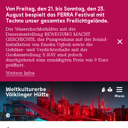
Zur Hauptnavigation
Zur Suche
Zum Inhalt
Zur Fußnavigation
Von Freitag, den 21. bis Sonntag, den 23.
August bespielt das FERRA Festival mit
Techno unser gesamtes Freilichtgelände.
Der Wasserhochbehälter mit der
Dauerausstellung BEWEGUNG MACHT
GESCHICHTE, das Pumpenhaus mit der Sound-
Installation von Emeka Ogboh sowie die
Gebläse- und Verdichterhalle mit der
Großausstellung X-RAY sind jedoch
durchgehend zum ermäßigten Preis von 9 Euro
geöffnet.
Weitere Infos
Gebärdens
Leichte
Menü
Hochofengruppe in Rot
Copyright: Weltkulturerbe 
©