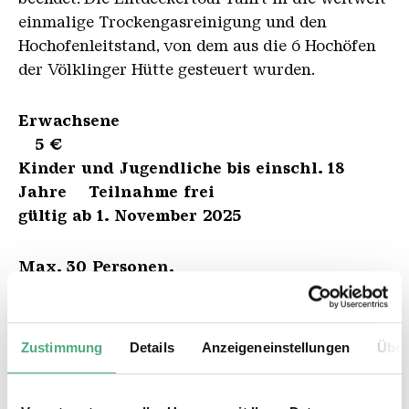
einmalige Trockengasreinigung und den
Hochofenleitstand, von dem aus die 6 Hochöfen
der Völklinger Hütte gesteuert wurden.
Erwachsene
5 €
Kinder und Jugendliche bis einschl. 18
Jahre Teilnahme frei
gültig ab 1. November 2025
Max. 30 Personen.
Sie können Ihre Tickets in unserem
Online-Shop
oder an der Kasse erwerben.
Zustimmung
Details
Anzeigeneinstellungen
Über
ZUM TICKETSHOP