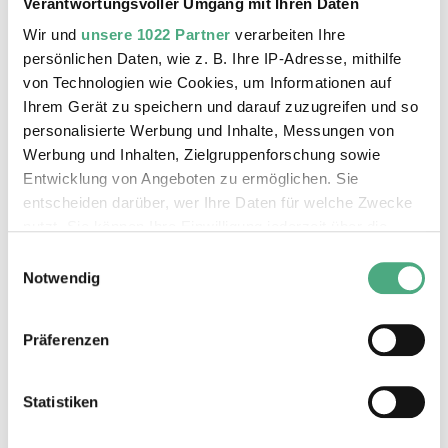
Verantwortungsvoller Umgang mit Ihren Daten
Wir und
unsere 1022 Partner
verarbeiten Ihre
persönlichen Daten, wie z. B. Ihre IP-Adresse, mithilfe
von Technologien wie Cookies, um Informationen auf
Ihrem Gerät zu speichern und darauf zuzugreifen und so
Das könnte Sie auch interessieren
personalisierte Werbung und Inhalte, Messungen von
Werbung und Inhalten, Zielgruppenforschung sowie
Entwicklung von Angeboten zu ermöglichen. Sie
Sommer-
ferien
entscheiden darüber, wer Ihre Daten für welche Zwecke
Programm
nutzt. Sie können Ihre Einwilligung jederzeit über die
Cookie-Erklärung oder durch Klicken auf das Privacy
Einwilligungsauswahl
Trigger Symbol ändern oder widerrufen
Notwendig
Wenn Sie es erlauben, würden wir auch gerne:
Präferenzen
Informationen über Ihre geografische Lage erfassen,
welche bis auf einige Meter genau sein können
Ihr Gerät durch aktives Scannen nach bestimmten
Statistiken
Merkmalen (Fingerprinting) identifizieren
©
ÖFFENTLICHE FÜHRUNG