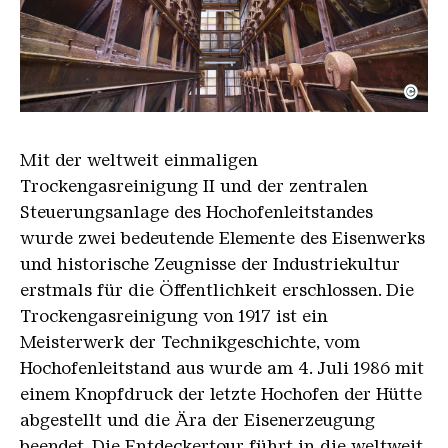
©
Blick zwischen zwei Blöcke der Trockengasreinigu
Copyright: Weltkulturerbe Völklinger Hütte | Tom
Mit der weltweit einmaligen
Trockengasreinigung II und der zentralen
Steuerungsanlage des Hochofenleitstandes
wurde zwei bedeutende Elemente des Eisenwerks
und historische Zeugnisse der Industriekultur
erstmals für die Öffentlichkeit erschlossen. Die
Trockengasreinigung von 1917 ist ein
Meisterwerk der Technikgeschichte, vom
Hochofenleitstand aus wurde am 4. Juli 1986 mit
einem Knopfdruck der letzte Hochofen der Hütte
abgestellt und die Ära der Eisenerzeugung
beendet. Die Entdeckertour führt in die weltweit