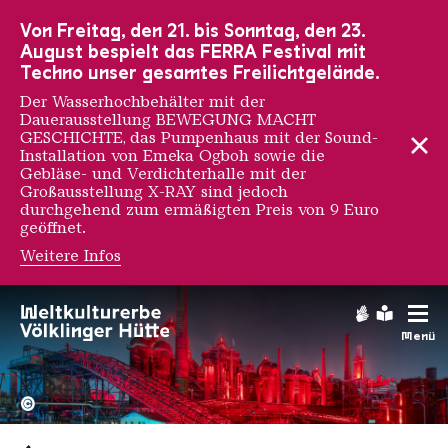
Zur Hauptnavigation
Zur Suche
Zum Inhalt
Zur Fußnavigation
Von Freitag, den 21. bis Sonntag, den 23.
August bespielt das FERRA Festival mit
Techno unser gesamtes Freilichtgelände.
Der Wasserhochbehälter mit der
Dauerausstellung BEWEGUNG MACHT
GESCHICHTE, das Pumpenhaus mit der Sound-
Installation von Emeka Ogboh sowie die
Gebläse- und Verdichterhalle mit der
Großausstellung X-RAY sind jedoch
durchgehend zum ermäßigten Preis von 9 Euro
geöffnet.
Weitere Infos
Gebärdens
Leichte
Menü
Hochofengruppe in Rot
Copyright: Weltkulturerbe 
©