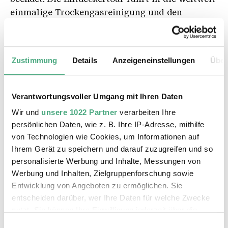
einmalige Trockengasreinigung und den
Hochofenleitstand, von dem aus die 6 Hochöfen
der Völklinger Hütte gesteuert wurden.
Zustimmung
Details
Anzeigeneinstellungen
Über
Erwachsene
5 €
Kinder und Jugendliche bis einschl. 18
Verantwortungsvoller Umgang mit Ihren Daten
Jahre Teilnahme frei
Wir und
unsere 1022 Partner
verarbeiten Ihre
gültig ab 1. November 2025
persönlichen Daten, wie z. B. Ihre IP-Adresse, mithilfe
von Technologien wie Cookies, um Informationen auf
Max. 30 Personen.
Ihrem Gerät zu speichern und darauf zuzugreifen und so
personalisierte Werbung und Inhalte, Messungen von
Werbung und Inhalten, Zielgruppenforschung sowie
Sie können Ihre Tickets in unserem
Entwicklung von Angeboten zu ermöglichen. Sie
Online-Shop
oder an der Kasse erwerben.
entscheiden darüber, wer Ihre Daten für welche Zwecke
nutzt. Sie können Ihre Einwilligung jederzeit über die
ZUM TICKETSHOP
Cookie-Erklärung oder durch Klicken auf das Privacy
Einwilligungsauswahl