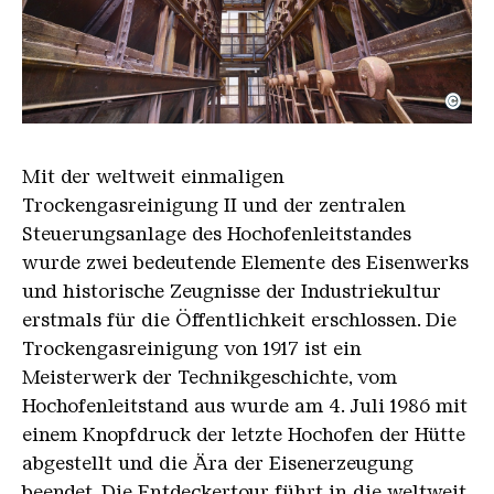
©
Blick zwischen zwei Blöcke der Trockengasreinigu
Copyright: Weltkulturerbe Völklinger Hütte | Tom
Mit der weltweit einmaligen
Trockengasreinigung II und der zentralen
Steuerungsanlage des Hochofenleitstandes
wurde zwei bedeutende Elemente des Eisenwerks
und historische Zeugnisse der Industriekultur
erstmals für die Öffentlichkeit erschlossen. Die
Trockengasreinigung von 1917 ist ein
Meisterwerk der Technikgeschichte, vom
Hochofenleitstand aus wurde am 4. Juli 1986 mit
einem Knopfdruck der letzte Hochofen der Hütte
abgestellt und die Ära der Eisenerzeugung
beendet. Die Entdeckertour führt in die weltweit