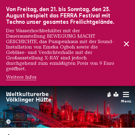
Zur Hauptnavigation
Zur Suche
Zum Inhalt
Zur Fußnavigation
Von Freitag, den 21. bis Sonntag, den 23.
August bespielt das FERRA Festival mit
Techno unser gesamtes Freilichtgelände.
Der Wasserhochbehälter mit der
Dauerausstellung BEWEGUNG MACHT
GESCHICHTE, das Pumpenhaus mit der Sound-
Installation von Emeka Ogboh sowie die
Gebläse- und Verdichterhalle mit der
Großausstellung X-RAY sind jedoch
durchgehend zum ermäßigten Preis von 9 Euro
geöffnet.
Weitere Infos
Gebärdens
Leichte
Menü
Hochofengruppe in Rot
Copyright: Weltkulturerbe 
©