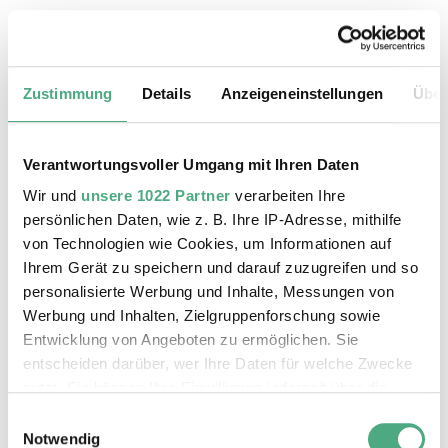
24.08.2026, 11:30 Uhr
Das Weltkulturerbe Völklinger Hütte
Zustimmung
Details
Anzeigeneinstellungen
Über
Verantwortungsvoller Umgang mit Ihren Daten
Wir und
unsere 1022 Partner
verarbeiten Ihre
persönlichen Daten, wie z. B. Ihre IP-Adresse, mithilfe
von Technologien wie Cookies, um Informationen auf
Ihrem Gerät zu speichern und darauf zuzugreifen und so
personalisierte Werbung und Inhalte, Messungen von
Werbung und Inhalten, Zielgruppenforschung sowie
Entwicklung von Angeboten zu ermöglichen. Sie
entscheiden darüber, wer Ihre Daten für welche Zwecke
©
ÖFFENTLICHE FÜHRUNG
Der Erzschrägaufzug der Völklinger Hütte mit de
Copyright: Weltkulturerbe Völklinger Hütte | Karl 
nutzt. Sie können Ihre Einwilligung jederzeit über die
25.08.2026, 11:30 Uhr
Cookie-Erklärung oder durch Klicken auf das Privacy
Einwilligungsauswahl
Das Weltkulturerbe Völklinger Hütte
Trigger Symbol ändern oder widerrufen
Notwendig