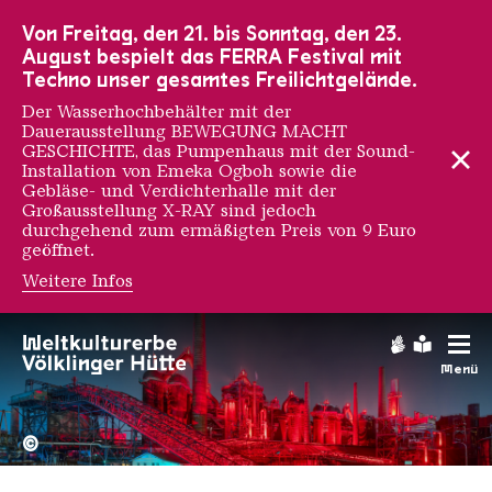
Zur Hauptnavigation
Zur Suche
Zum Inhalt
Zur Fußnavigation
Von Freitag, den 21. bis Sonntag, den 23.
August bespielt das FERRA Festival mit
Techno unser gesamtes Freilichtgelände.
Der Wasserhochbehälter mit der
Dauerausstellung BEWEGUNG MACHT
GESCHICHTE, das Pumpenhaus mit der Sound-
Installation von Emeka Ogboh sowie die
Gebläse- und Verdichterhalle mit der
Großausstellung X-RAY sind jedoch
durchgehend zum ermäßigten Preis von 9 Euro
geöffnet.
Weitere Infos
Gebärdens
Leichte
Menü
Hochofengruppe in Rot
Copyright: Weltkulturerbe 
©