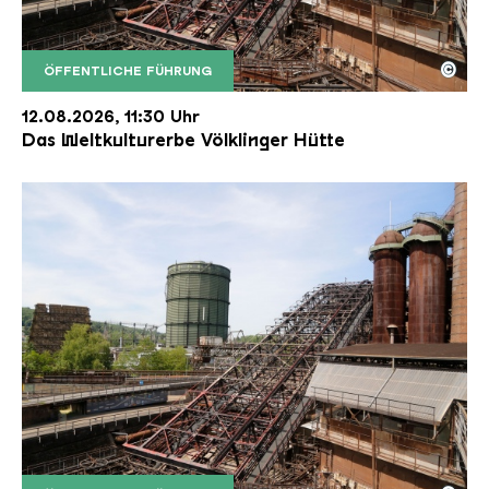
©
ÖFFENTLICHE FÜHRUNG
Der Erzschrägaufzug der Völklinger Hütte mit de
Copyright: Weltkulturerbe Völklinger Hütte | Karl 
12.08.2026, 11:30 Uhr
Das Weltkulturerbe Völklinger Hütte