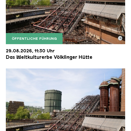
©
ÖFFENTLICHE FÜHRUNG
Der Erzschrägaufzug der Völklinger Hütte mit de
Copyright: Weltkulturerbe Völklinger Hütte | Karl 
29.08.2026, 11:30 Uhr
Das Weltkulturerbe Völklinger Hütte