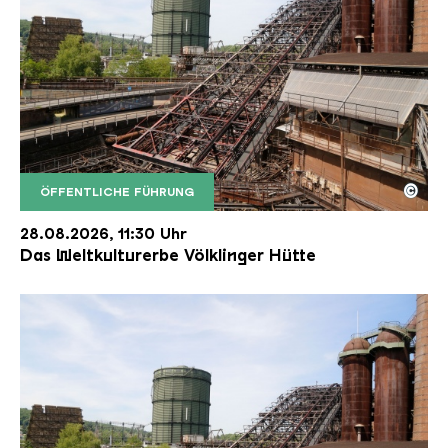
©
ÖFFENTLICHE FÜHRUNG
Der Erzschrägaufzug der Völklinger Hütte mit de
Copyright: Weltkulturerbe Völklinger Hütte | Karl 
28.08.2026, 11:30 Uhr
Das Weltkulturerbe Völklinger Hütte