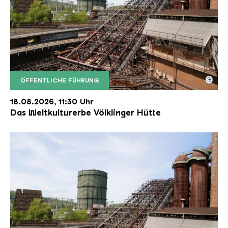
©
ÖFFENTLICHE FÜHRUNG
Der Erzschrägaufzug der Völklinger Hütte mit de
Copyright: Weltkulturerbe Völklinger Hütte | Karl 
18.08.2026, 11:30 Uhr
Das Weltkulturerbe Völklinger Hütte