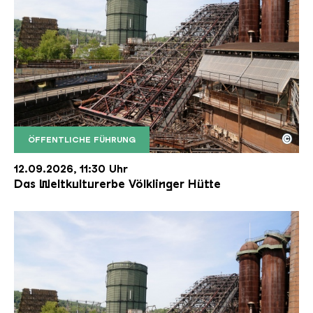
©
ÖFFENTLICHE FÜHRUNG
Der Erzschrägaufzug der Völklinger Hütte mit de
Copyright: Weltkulturerbe Völklinger Hütte | Karl 
12.09.2026, 11:30 Uhr
Das Weltkulturerbe Völklinger Hütte