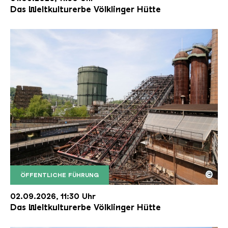
Das Weltkulturerbe Völklinger Hütte
©
ÖFFENTLICHE FÜHRUNG
Der Erzschrägaufzug der Völklinger Hütte mit de
Copyright: Weltkulturerbe Völklinger Hütte | Karl 
02.09.2026, 11:30 Uhr
Das Weltkulturerbe Völklinger Hütte