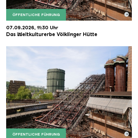
©
ÖFFENTLICHE FÜHRUNG
Der Erzschrägaufzug der Völklinger Hütte mit de
Copyright: Weltkulturerbe Völklinger Hütte | Karl 
07.09.2026, 11:30 Uhr
Das Weltkulturerbe Völklinger Hütte
©
ÖFFENTLICHE FÜHRUNG