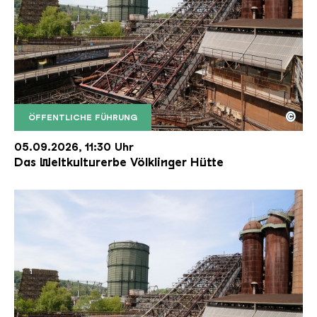
©
ÖFFENTLICHE FÜHRUNG
Der Erzschrägaufzug der Völklinger Hütte mit de
Copyright: Weltkulturerbe Völklinger Hütte | Karl 
05.09.2026, 11:30 Uhr
Das Weltkulturerbe Völklinger Hütte