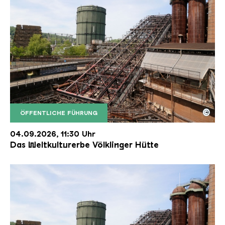
©
ÖFFENTLICHE FÜHRUNG
Der Erzschrägaufzug der Völklinger Hütte mit de
Copyright: Weltkulturerbe Völklinger Hütte | Karl 
04.09.2026, 11:30 Uhr
Das Weltkulturerbe Völklinger Hütte