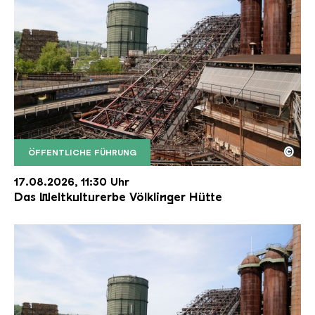
©
ÖFFENTLICHE FÜHRUNG
Der Erzschrägaufzug der Völklinger Hütte mit de
Copyright: Weltkulturerbe Völklinger Hütte | Karl 
17.08.2026, 11:30 Uhr
Das Weltkulturerbe Völklinger Hütte