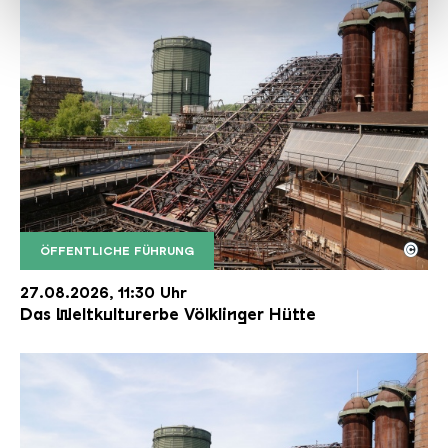
haben oder die sie im Rahmen Ihrer Nutzung der Dienste
gesammelt haben.
©
ÖFFENTLICHE FÜHRUNG
Der Erzschrägaufzug der Völklinger Hütte mit de
Copyright: Weltkulturerbe Völklinger Hütte | Karl 
27.08.2026, 11:30 Uhr
Das Weltkulturerbe Völklinger Hütte