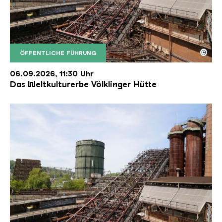
©
ÖFFENTLICHE FÜHRUNG
Der Erzschrägaufzug der Völklinger Hütte mit de
Copyright: Weltkulturerbe Völklinger Hütte | Karl 
06.09.2026, 11:30 Uhr
Das Weltkulturerbe Völklinger Hütte