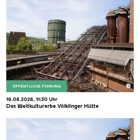
©
ÖFFENTLICHE FÜHRUNG
Der Erzschrägaufzug der Völklinger Hütte mit de
Copyright: Weltkulturerbe Völklinger Hütte | Karl 
16.08.2026, 11:30 Uhr
Das Weltkulturerbe Völklinger Hütte