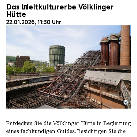
Das Weltkulturerbe Völklinger
Hütte
22.01.2026, 11:30 Uhr
©
Der Erzschrägaufzug der Völklinger Hütte mit de
Copyright: Weltkulturerbe Völklinger Hütte | Karl 
Entdecken Sie die Völklinger Hütte in Begleitung
eines fachkundigen Guides. Besichtigen Sie die