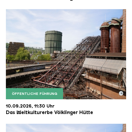
©
ÖFFENTLICHE FÜHRUNG
Der Erzschrägaufzug der Völklinger Hütte mit de
Copyright: Weltkulturerbe Völklinger Hütte | Karl 
10.09.2026, 11:30 Uhr
Das Weltkulturerbe Völklinger Hütte