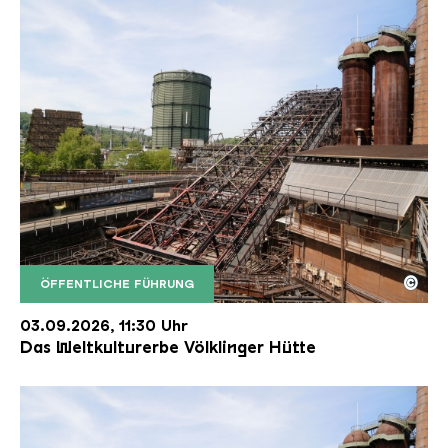
©
ÖFFENTLICHE FÜHRUNG
Der Erzschrägaufzug der Völklinger Hütte mit de
Copyright: Weltkulturerbe Völklinger Hütte | Karl 
03.09.2026, 11:30 Uhr
Das Weltkulturerbe Völklinger Hütte