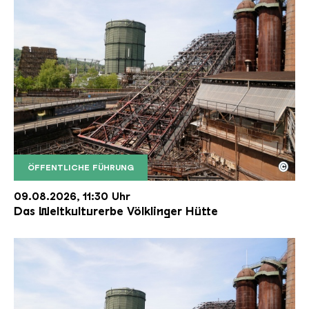
©
ÖFFENTLICHE FÜHRUNG
Der Erzschrägaufzug der Völklinger Hütte mit de
Copyright: Weltkulturerbe Völklinger Hütte | Karl 
09.08.2026, 11:30 Uhr
Das Weltkulturerbe Völklinger Hütte