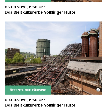
Der Erzschrägaufzug der Völklinger Hütte mit de
Copyright: Weltkulturerbe Völklinger Hütte | Karl 
08.09.2026, 11:30 Uhr
Das Weltkulturerbe Völklinger Hütte
©
ÖFFENTLICHE FÜHRUNG
Der Erzschrägaufzug der Völklinger Hütte mit de
Copyright: Weltkulturerbe Völklinger Hütte | Karl 
09.09.2026, 11:30 Uhr
Das Weltkulturerbe Völklinger Hütte