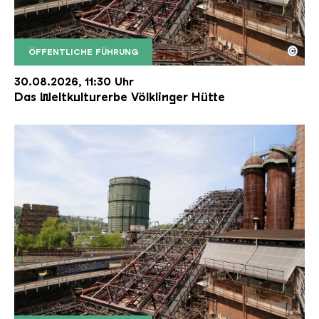
©
ÖFFENTLICHE FÜHRUNG
Der Erzschrägaufzug der Völklinger Hütte mit de
Copyright: Weltkulturerbe Völklinger Hütte | Karl 
30.08.2026, 11:30 Uhr
Das Weltkulturerbe Völklinger Hütte