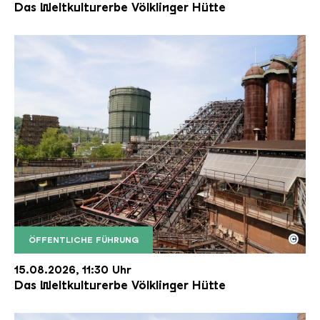
Das Weltkulturerbe Völklinger Hütte
©
ÖFFENTLICHE FÜHRUNG
Der Erzschrägaufzug der Völklinger Hütte mit de
Copyright: Weltkulturerbe Völklinger Hütte | Karl 
15.08.2026, 11:30 Uhr
Das Weltkulturerbe Völklinger Hütte