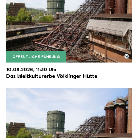
©
ÖFFENTLICHE FÜHRUNG
Der Erzschrägaufzug der Völklinger Hütte mit de
Copyright: Weltkulturerbe Völklinger Hütte | Karl 
10.08.2026, 11:30 Uhr
Das Weltkulturerbe Völklinger Hütte