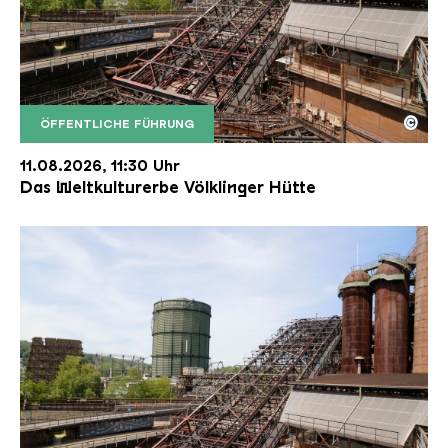
©
ÖFFENTLICHE FÜHRUNG
Der Erzschrägaufzug der Völklinger Hütte mit de
Copyright: Weltkulturerbe Völklinger Hütte | Karl 
11.08.2026, 11:30 Uhr
Das Weltkulturerbe Völklinger Hütte