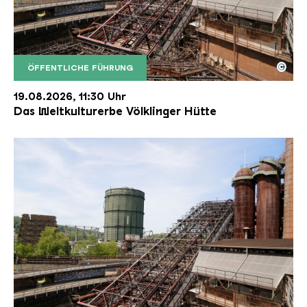
©
ÖFFENTLICHE FÜHRUNG
Der Erzschrägaufzug der Völklinger Hütte mit de
Copyright: Weltkulturerbe Völklinger Hütte | Karl 
19.08.2026, 11:30 Uhr
Das Weltkulturerbe Völklinger Hütte