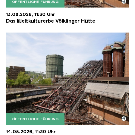
©
ÖFFENTLICHE FÜHRUNG
Der Erzschrägaufzug der Völklinger Hütte mit de
Copyright: Weltkulturerbe Völklinger Hütte | Karl 
13.08.2026, 11:30 Uhr
Das Weltkulturerbe Völklinger Hütte
©
ÖFFENTLICHE FÜHRUNG
Der Erzschrägaufzug der Völklinger Hütte mit de
Copyright: Weltkulturerbe Völklinger Hütte | Karl 
14.08.2026, 11:30 Uhr