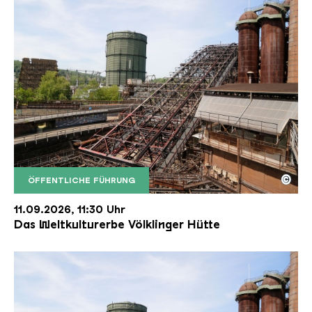
©
ÖFFENTLICHE FÜHRUNG
Der Erzschrägaufzug der Völklinger Hütte mit de
Copyright: Weltkulturerbe Völklinger Hütte | Karl 
11.09.2026, 11:30 Uhr
Das Weltkulturerbe Völklinger Hütte