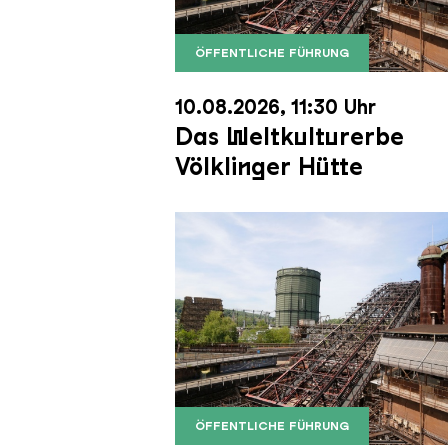
ÖFFENTLICHE FÜHRUNG
Der Erzschrägaufzug der Völkli
Copyright: Weltkulturerbe Völkli
10.08.2026, 11:30 Uhr
Das Weltkulturerbe
Völklinger Hütte
ÖFFENTLICHE FÜHRUNG
Der Erzschrägaufzug der Völkli
Copyright: Weltkulturerbe Völkli