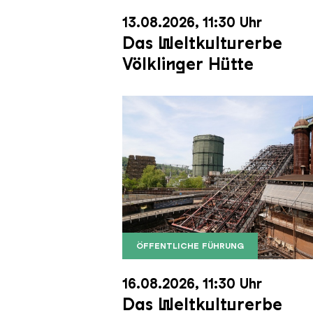
13.08.2026, 11:30 Uhr
Das Weltkulturerbe
Völklinger Hütte
ÖFFENTLICHE FÜHRUNG
Der Erzschrägaufzug der Völkli
Copyright: Weltkulturerbe Völkli
16.08.2026, 11:30 Uhr
Das Weltkulturerbe