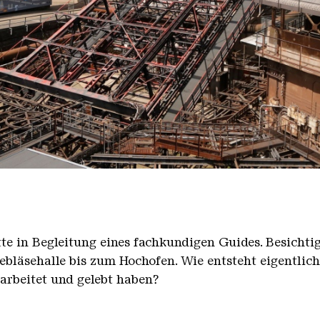
nger Hütte mit dem Gasometer im Hintergrund
nger Hütte | Karl Heinrich Veith
̈tte in Begleitung eines fachkundigen Guides. Besicht
bläsehalle bis zum Hochofen. Wie entsteht eigentlic
earbeitet und gelebt haben?