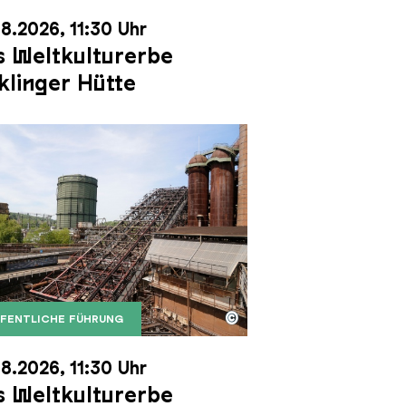
8.2026, 11:30 Uhr
 Weltkulturerbe
klinger Hütte
©
FENTLICHE FÜHRUNG
it dem Gasometer im Hintergrund
Karl Heinrich Veith
Erzschrägaufzug der Völklinger Hütte mit dem Gasom
right: Weltkulturerbe Völklinger Hütte | Karl Heinric
8.2026, 11:30 Uhr
 Weltkulturerbe