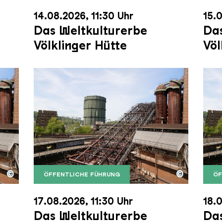
14.08.2026, 11:30 Uhr
15.0
Das Weltkulturerbe
Das
Völklinger Hütte
Völ
©
©
ÖFFENTLICHE FÜHRUNG
ÖF
nger Hütte mit dem Gasometer im Hintergrund
nger Hütte | Karl Heinrich Veith
Der Erzschrägaufzug der Völklinger Hütte m
Copyright: Weltkulturerbe Völklinger Hütte | 
Der 
Copy
17.08.2026, 11:30 Uhr
18.0
Das Weltkulturerbe
Das