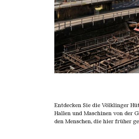
Der Erzschrägaufzug der Völkli
Copyright: Weltkulturerbe Völkli
Entdecken Sie die Völklinger Hu
Hallen und Maschinen von der Ge
den Menschen, die hier früher g