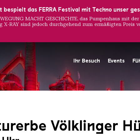
ust bespielt das FERRA Festival mit Techno unser ge
 BEWEGUNG MACHT GESCHICHTE, das Pumpenhaus mit der S
ng X-RAY sind jedoch durchgehend zum ermäßigten Preis vo
Ihr Besuch
Events
Fü
Hochofengruppe in Rot
Copyright: Weltkulturerbe 
urerbe Völklinger Hü