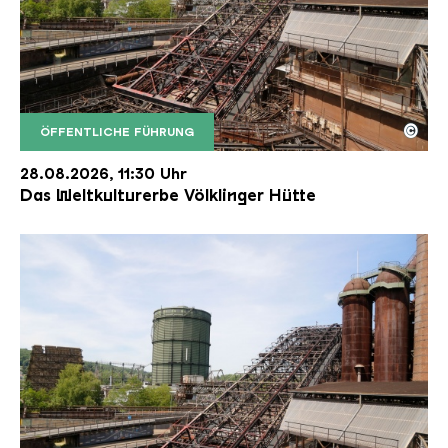
©
ÖFFENTLICHE FÜHRUNG
Der Erzschrägaufzug der Völklinger Hütte mit de
Copyright: Weltkulturerbe Völklinger Hütte | Karl 
28.08.2026, 11:30 Uhr
Das Weltkulturerbe Völklinger Hütte