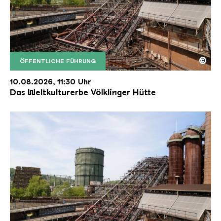
©
ÖFFENTLICHE FÜHRUNG
Der Erzschrägaufzug der Völklinger Hütte mit de
Copyright: Weltkulturerbe Völklinger Hütte | Karl 
10.08.2026, 11:30 Uhr
Das Weltkulturerbe Völklinger Hütte