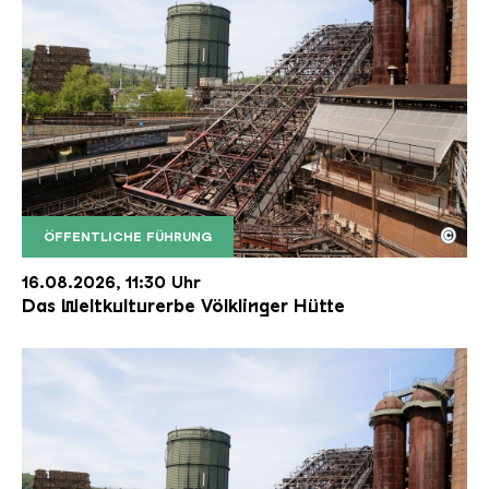
©
ÖFFENTLICHE FÜHRUNG
Der Erzschrägaufzug der Völklinger Hütte mit de
Copyright: Weltkulturerbe Völklinger Hütte | Karl 
16.08.2026, 11:30 Uhr
Das Weltkulturerbe Völklinger Hütte