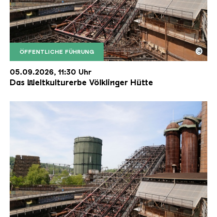
©
ÖFFENTLICHE FÜHRUNG
Der Erzschrägaufzug der Völklinger Hütte mit de
Copyright: Weltkulturerbe Völklinger Hütte | Karl 
05.09.2026, 11:30 Uhr
Das Weltkulturerbe Völklinger Hütte