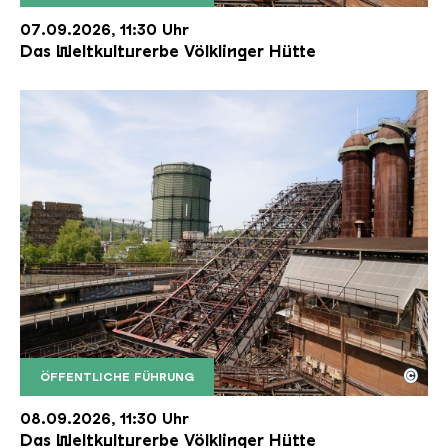
Der Erzschrägaufzug der Völklinger Hütte mit de
Copyright: Weltkulturerbe Völklinger Hütte | Karl 
07.09.2026, 11:30 Uhr
Das Weltkulturerbe Völklinger Hütte
©
ÖFFENTLICHE FÜHRUNG
Der Erzschrägaufzug der Völklinger Hütte mit de
Copyright: Weltkulturerbe Völklinger Hütte | Karl 
08.09.2026, 11:30 Uhr
Das Weltkulturerbe Völklinger Hütte