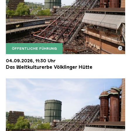
©
ÖFFENTLICHE FÜHRUNG
Der Erzschrägaufzug der Völklinger Hütte mit de
Copyright: Weltkulturerbe Völklinger Hütte | Karl 
04.09.2026, 11:30 Uhr
Das Weltkulturerbe Völklinger Hütte