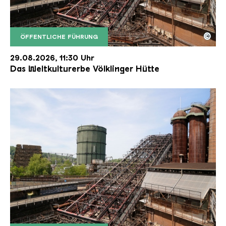
©
ÖFFENTLICHE FÜHRUNG
Der Erzschrägaufzug der Völklinger Hütte mit de
Copyright: Weltkulturerbe Völklinger Hütte | Karl 
29.08.2026, 11:30 Uhr
Das Weltkulturerbe Völklinger Hütte