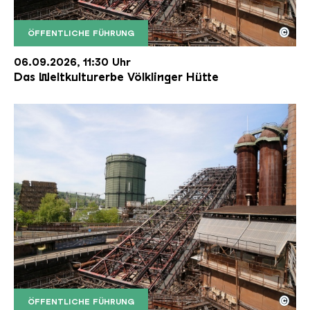
©
ÖFFENTLICHE FÜHRUNG
Der Erzschrägaufzug der Völklinger Hütte mit de
Copyright: Weltkulturerbe Völklinger Hütte | Karl 
06.09.2026, 11:30 Uhr
Das Weltkulturerbe Völklinger Hütte
©
ÖFFENTLICHE FÜHRUNG