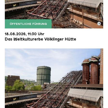
©
ÖFFENTLICHE FÜHRUNG
Der Erzschrägaufzug der Völklinger Hütte mit de
Copyright: Weltkulturerbe Völklinger Hütte | Karl 
18.08.2026, 11:30 Uhr
Das Weltkulturerbe Völklinger Hütte