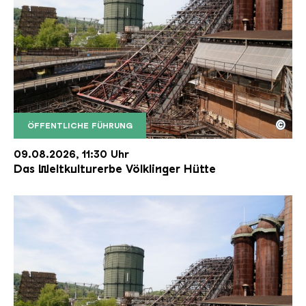
©
ÖFFENTLICHE FÜHRUNG
Der Erzschrägaufzug der Völklinger Hütte mit de
Copyright: Weltkulturerbe Völklinger Hütte | Karl 
09.08.2026, 11:30 Uhr
Das Weltkulturerbe Völklinger Hütte