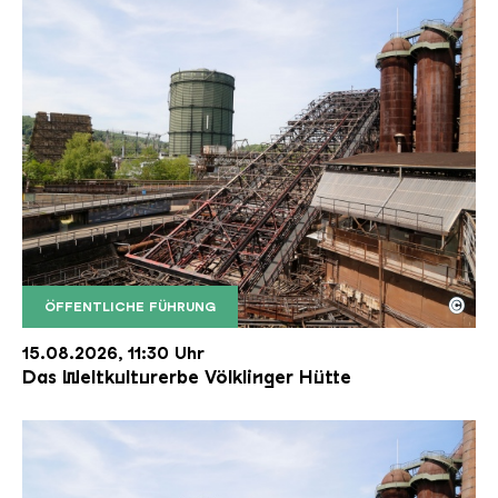
©
ÖFFENTLICHE FÜHRUNG
Der Erzschrägaufzug der Völklinger Hütte mit de
Copyright: Weltkulturerbe Völklinger Hütte | Karl 
15.08.2026, 11:30 Uhr
Das Weltkulturerbe Völklinger Hütte