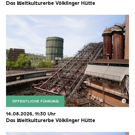
Das Weltkulturerbe Völklinger Hütte
©
ÖFFENTLICHE FÜHRUNG
Der Erzschrägaufzug der Völklinger Hütte mit de
Copyright: Weltkulturerbe Völklinger Hütte | Karl 
14.08.2026, 11:30 Uhr
Das Weltkulturerbe Völklinger Hütte