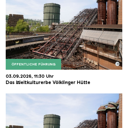
©
ÖFFENTLICHE FÜHRUNG
Der Erzschrägaufzug der Völklinger Hütte mit de
Copyright: Weltkulturerbe Völklinger Hütte | Karl 
03.09.2026, 11:30 Uhr
Das Weltkulturerbe Völklinger Hütte