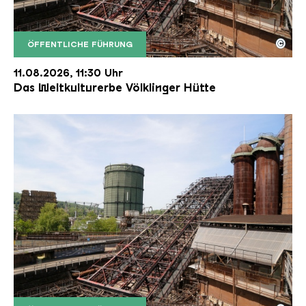
©
ÖFFENTLICHE FÜHRUNG
Der Erzschrägaufzug der Völklinger Hütte mit de
Copyright: Weltkulturerbe Völklinger Hütte | Karl 
11.08.2026, 11:30 Uhr
Das Weltkulturerbe Völklinger Hütte