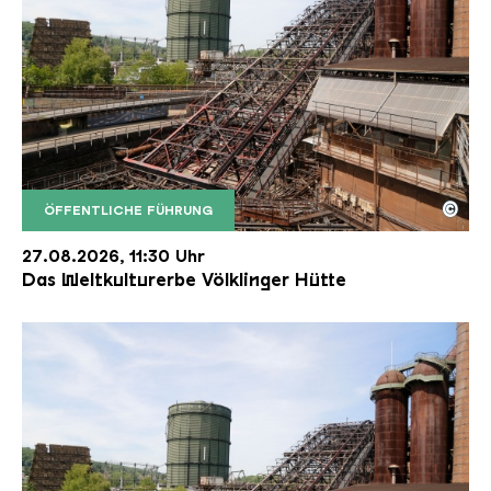
©
ÖFFENTLICHE FÜHRUNG
Der Erzschrägaufzug der Völklinger Hütte mit de
Copyright: Weltkulturerbe Völklinger Hütte | Karl 
27.08.2026, 11:30 Uhr
Das Weltkulturerbe Völklinger Hütte