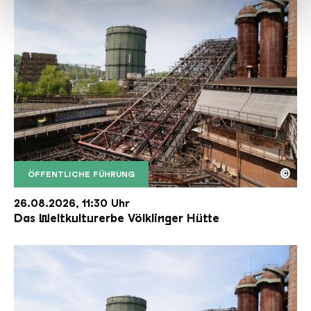
haben oder die sie im Rahmen Ihrer Nutzung der Dienste
gesammelt haben.
©
ÖFFENTLICHE FÜHRUNG
Der Erzschrägaufzug der Völklinger Hütte mit de
Copyright: Weltkulturerbe Völklinger Hütte | Karl 
26.08.2026, 11:30 Uhr
Das Weltkulturerbe Völklinger Hütte