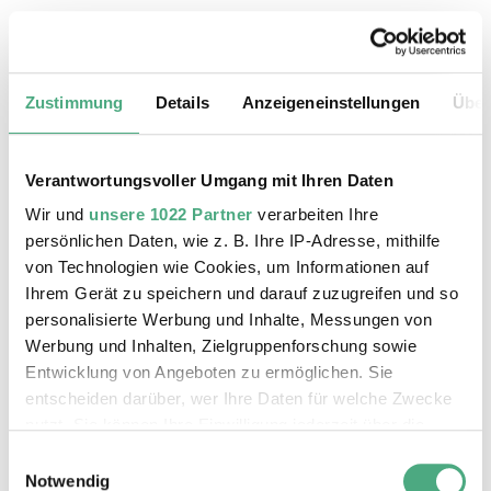
20.08.2026, 11:30 Uhr
Das Weltkulturerbe Völklinger Hütte
Zustimmung
Details
Anzeigeneinstellungen
Über
Verantwortungsvoller Umgang mit Ihren Daten
Wir und
unsere 1022 Partner
verarbeiten Ihre
persönlichen Daten, wie z. B. Ihre IP-Adresse, mithilfe
von Technologien wie Cookies, um Informationen auf
Ihrem Gerät zu speichern und darauf zuzugreifen und so
personalisierte Werbung und Inhalte, Messungen von
Werbung und Inhalten, Zielgruppenforschung sowie
Entwicklung von Angeboten zu ermöglichen. Sie
entscheiden darüber, wer Ihre Daten für welche Zwecke
©
ÖFFENTLICHE FÜHRUNG
Der Erzschrägaufzug der Völklinger Hütte mit de
Copyright: Weltkulturerbe Völklinger Hütte | Karl 
nutzt. Sie können Ihre Einwilligung jederzeit über die
24.08.2026, 11:30 Uhr
Cookie-Erklärung oder durch Klicken auf das Privacy
Einwilligungsauswahl
Das Weltkulturerbe Völklinger Hütte
Trigger Symbol ändern oder widerrufen
Notwendig