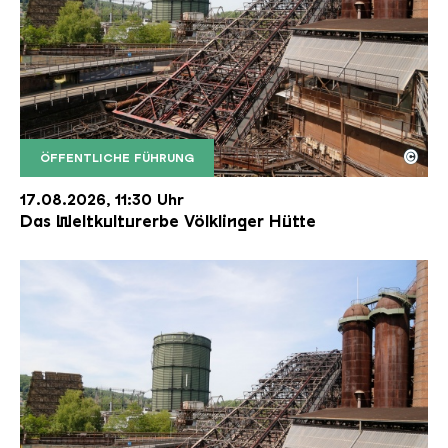
©
ÖFFENTLICHE FÜHRUNG
Der Erzschrägaufzug der Völklinger Hütte mit de
Copyright: Weltkulturerbe Völklinger Hütte | Karl 
17.08.2026, 11:30 Uhr
Das Weltkulturerbe Völklinger Hütte