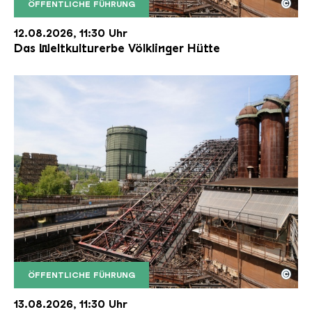
©
ÖFFENTLICHE FÜHRUNG
Der Erzschrägaufzug der Völklinger Hütte mit de
Copyright: Weltkulturerbe Völklinger Hütte | Karl 
12.08.2026, 11:30 Uhr
Das Weltkulturerbe Völklinger Hütte
©
ÖFFENTLICHE FÜHRUNG
Der Erzschrägaufzug der Völklinger Hütte mit de
Copyright: Weltkulturerbe Völklinger Hütte | Karl 
13.08.2026, 11:30 Uhr