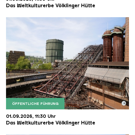
Das Weltkulturerbe Völklinger Hütte
©
ÖFFENTLICHE FÜHRUNG
Der Erzschrägaufzug der Völklinger Hütte mit de
Copyright: Weltkulturerbe Völklinger Hütte | Karl 
01.09.2026, 11:30 Uhr
Das Weltkulturerbe Völklinger Hütte