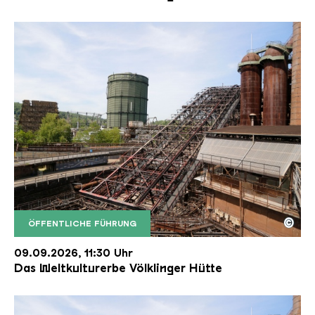
©
ÖFFENTLICHE FÜHRUNG
Der Erzschrägaufzug der Völklinger Hütte mit de
Copyright: Weltkulturerbe Völklinger Hütte | Karl 
09.09.2026, 11:30 Uhr
Das Weltkulturerbe Völklinger Hütte