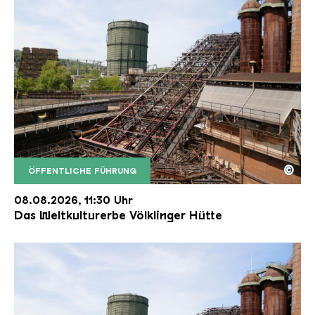
©
ÖFFENTLICHE FÜHRUNG
Der Erzschrägaufzug der Völklinger Hütte mit de
Copyright: Weltkulturerbe Völklinger Hütte | Karl 
08.08.2026, 11:30 Uhr
Das Weltkulturerbe Völklinger Hütte