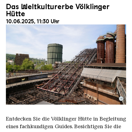
Das Weltkulturerbe Völklinger
Hütte
10.06.2025, 11:30 Uhr
©
Der Erzschrägaufzug der Völklinger Hütte mit de
Copyright: Weltkulturerbe Völklinger Hütte | Karl 
Entdecken Sie die Völklinger Hütte in Begleitung
eines fachkundigen Guides. Besichtigen Sie die