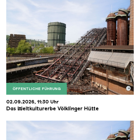
©
ÖFFENTLICHE FÜHRUNG
Der Erzschrägaufzug der Völklinger Hütte mit de
Copyright: Weltkulturerbe Völklinger Hütte | Karl 
02.09.2026, 11:30 Uhr
Das Weltkulturerbe Völklinger Hütte