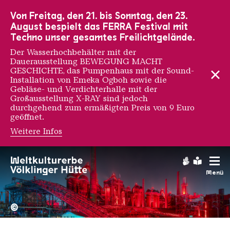
Zur Hauptnavigation
Zur Suche
Zum Inhalt
Zur Fußnavigation
Von Freitag, den 21. bis Sonntag, den 23.
August bespielt das FERRA Festival mit
Techno unser gesamtes Freilichtgelände.
Der Wasserhochbehälter mit der
Dauerausstellung BEWEGUNG MACHT
GESCHICHTE, das Pumpenhaus mit der Sound-
Installation von Emeka Ogboh sowie die
Gebläse- und Verdichterhalle mit der
Großausstellung X-RAY sind jedoch
durchgehend zum ermäßigten Preis von 9 Euro
geöffnet.
Weitere Infos
Gebärdens
Leichte
Menü
Hochofengruppe in Rot
Copyright: Weltkulturerbe 
©