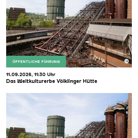
©
ÖFFENTLICHE FÜHRUNG
Der Erzschrägaufzug der Völklinger Hütte mit de
Copyright: Weltkulturerbe Völklinger Hütte | Karl 
11.09.2026, 11:30 Uhr
Das Weltkulturerbe Völklinger Hütte