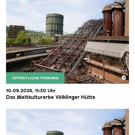
©
ÖFFENTLICHE FÜHRUNG
Der Erzschrägaufzug der Völklinger Hütte mit de
Copyright: Weltkulturerbe Völklinger Hütte | Karl 
10.09.2026, 11:30 Uhr
Das Weltkulturerbe Völklinger Hütte