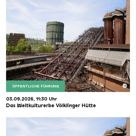
©
ÖFFENTLICHE FÜHRUNG
Der Erzschrägaufzug der Völklinger Hütte mit de
Copyright: Weltkulturerbe Völklinger Hütte | Karl 
03.09.2026, 11:30 Uhr
Das Weltkulturerbe Völklinger Hütte