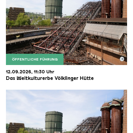
©
ÖFFENTLICHE FÜHRUNG
Der Erzschrägaufzug der Völklinger Hütte mit de
Copyright: Weltkulturerbe Völklinger Hütte | Karl 
12.09.2026, 11:30 Uhr
Das Weltkulturerbe Völklinger Hütte