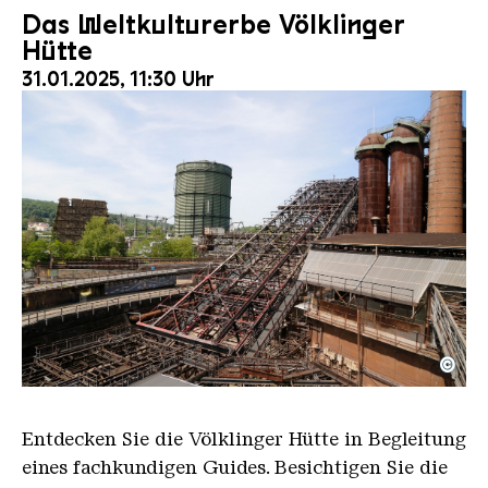
Das Weltkulturerbe Völklinger
Hütte
31.01.2025, 11:30 Uhr
©
Der Erzschrägaufzug der Völklinger Hütte mit de
Copyright: Weltkulturerbe Völklinger Hütte | Karl 
Entdecken Sie die Völklinger Hütte in Begleitung
eines fachkundigen Guides. Besichtigen Sie die