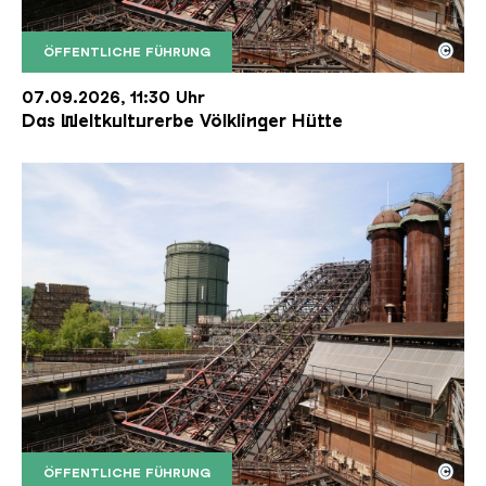
©
ÖFFENTLICHE FÜHRUNG
Der Erzschrägaufzug der Völklinger Hütte mit de
Copyright: Weltkulturerbe Völklinger Hütte | Karl 
07.09.2026, 11:30 Uhr
Das Weltkulturerbe Völklinger Hütte
©
ÖFFENTLICHE FÜHRUNG