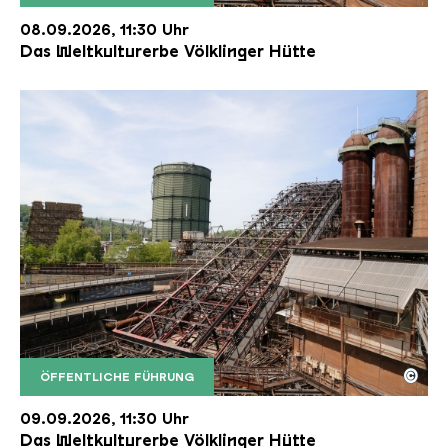
Der Erzschrägaufzug der Völklinger Hütte mit de
Copyright: Weltkulturerbe Völklinger Hütte | Karl 
08.09.2026, 11:30 Uhr
Das Weltkulturerbe Völklinger Hütte
©
ÖFFENTLICHE FÜHRUNG
Der Erzschrägaufzug der Völklinger Hütte mit de
Copyright: Weltkulturerbe Völklinger Hütte | Karl 
09.09.2026, 11:30 Uhr
Das Weltkulturerbe Völklinger Hütte