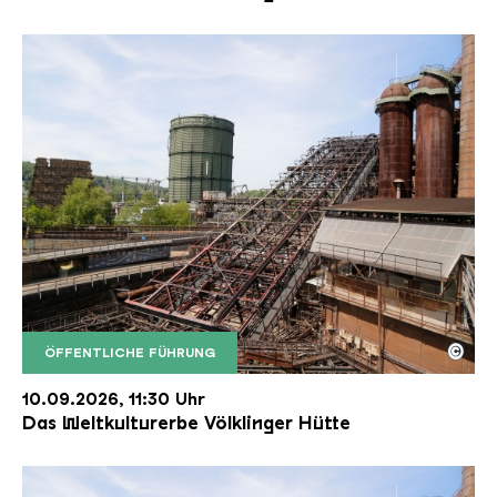
©
ÖFFENTLICHE FÜHRUNG
Der Erzschrägaufzug der Völklinger Hütte mit de
Copyright: Weltkulturerbe Völklinger Hütte | Karl 
10.09.2026, 11:30 Uhr
Das Weltkulturerbe Völklinger Hütte