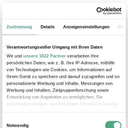
24.08.2026, 11:30 Uhr
Das Weltkulturerbe Völklinger Hütte
Zustimmung
Details
Anzeigeneinstellungen
Über
Verantwortungsvoller Umgang mit Ihren Daten
Wir und
unsere 1022 Partner
verarbeiten Ihre
persönlichen Daten, wie z. B. Ihre IP-Adresse, mithilfe
von Technologien wie Cookies, um Informationen auf
Ihrem Gerät zu speichern und darauf zuzugreifen und so
personalisierte Werbung und Inhalte, Messungen von
Werbung und Inhalten, Zielgruppenforschung sowie
Entwicklung von Angeboten zu ermöglichen. Sie
entscheiden darüber, wer Ihre Daten für welche Zwecke
©
ÖFFENTLICHE FÜHRUNG
Der Erzschrägaufzug der Völklinger Hütte mit de
Copyright: Weltkulturerbe Völklinger Hütte | Karl 
nutzt. Sie können Ihre Einwilligung jederzeit über die
25.08.2026, 11:30 Uhr
Cookie-Erklärung oder durch Klicken auf das Privacy
Einwilligungsauswahl
Das Weltkulturerbe Völklinger Hütte
Trigger Symbol ändern oder widerrufen
Notwendig