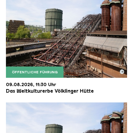
©
ÖFFENTLICHE FÜHRUNG
Der Erzschrägaufzug der Völklinger Hütte mit de
Copyright: Weltkulturerbe Völklinger Hütte | Karl 
09.08.2026, 11:30 Uhr
Das Weltkulturerbe Völklinger Hütte