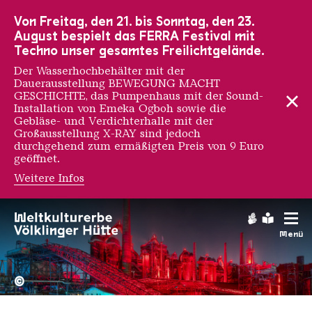
Zur Hauptnavigation
Zur Suche
Zum Inhalt
Zur Fußnavigation
Von Freitag, den 21. bis Sonntag, den 23.
August bespielt das FERRA Festival mit
Techno unser gesamtes Freilichtgelände.
Der Wasserhochbehälter mit der
Dauerausstellung BEWEGUNG MACHT
GESCHICHTE, das Pumpenhaus mit der Sound-
Installation von Emeka Ogboh sowie die
Gebläse- und Verdichterhalle mit der
Großausstellung X-RAY sind jedoch
durchgehend zum ermäßigten Preis von 9 Euro
geöffnet.
Weitere Infos
Gebärdens
Leichte
Menü
Hochofengruppe in Rot
Copyright: Weltkulturerbe 
©