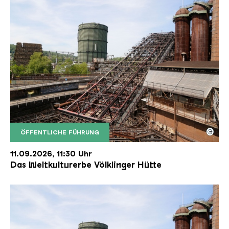
©
ÖFFENTLICHE FÜHRUNG
Der Erzschrägaufzug der Völklinger Hütte mit de
Copyright: Weltkulturerbe Völklinger Hütte | Karl 
11.09.2026, 11:30 Uhr
Das Weltkulturerbe Völklinger Hütte