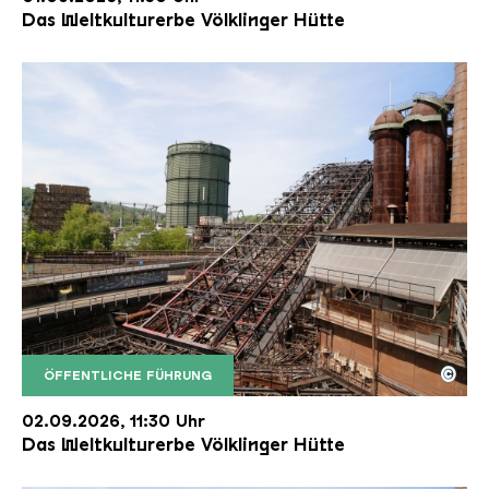
Das Weltkulturerbe Völklinger Hütte
©
ÖFFENTLICHE FÜHRUNG
Der Erzschrägaufzug der Völklinger Hütte mit de
Copyright: Weltkulturerbe Völklinger Hütte | Karl 
02.09.2026, 11:30 Uhr
Das Weltkulturerbe Völklinger Hütte