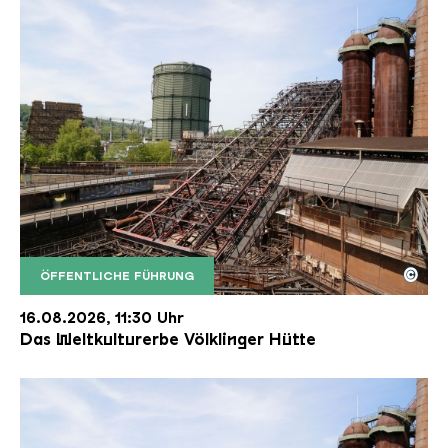
©
ÖFFENTLICHE FÜHRUNG
Der Erzschrägaufzug der Völklinger Hütte mit de
Copyright: Weltkulturerbe Völklinger Hütte | Karl 
16.08.2026, 11:30 Uhr
Das Weltkulturerbe Völklinger Hütte