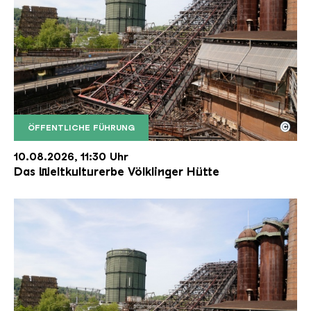
©
ÖFFENTLICHE FÜHRUNG
Der Erzschrägaufzug der Völklinger Hütte mit de
Copyright: Weltkulturerbe Völklinger Hütte | Karl 
10.08.2026, 11:30 Uhr
Das Weltkulturerbe Völklinger Hütte