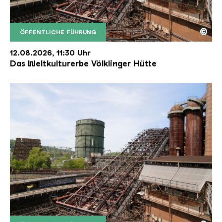
©
ÖFFENTLICHE FÜHRUNG
Der Erzschrägaufzug der Völklinger Hütte mit de
Copyright: Weltkulturerbe Völklinger Hütte | Karl 
12.08.2026, 11:30 Uhr
Das Weltkulturerbe Völklinger Hütte