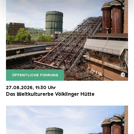
haben oder die sie im Rahmen Ihrer Nutzung der Dienste
gesammelt haben.
©
ÖFFENTLICHE FÜHRUNG
Der Erzschrägaufzug der Völklinger Hütte mit de
Copyright: Weltkulturerbe Völklinger Hütte | Karl 
27.08.2026, 11:30 Uhr
Das Weltkulturerbe Völklinger Hütte