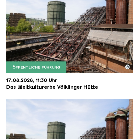
©
ÖFFENTLICHE FÜHRUNG
Der Erzschrägaufzug der Völklinger Hütte mit de
Copyright: Weltkulturerbe Völklinger Hütte | Karl 
17.08.2026, 11:30 Uhr
Das Weltkulturerbe Völklinger Hütte