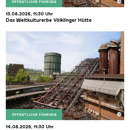
©
ÖFFENTLICHE FÜHRUNG
Der Erzschrägaufzug der Völklinger Hütte mit de
Copyright: Weltkulturerbe Völklinger Hütte | Karl 
13.08.2026, 11:30 Uhr
Das Weltkulturerbe Völklinger Hütte
©
ÖFFENTLICHE FÜHRUNG
Der Erzschrägaufzug der Völklinger Hütte mit de
Copyright: Weltkulturerbe Völklinger Hütte | Karl 
14.08.2026, 11:30 Uhr