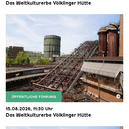
Das Weltkulturerbe Völklinger Hütte
©
ÖFFENTLICHE FÜHRUNG
Der Erzschrägaufzug der Völklinger Hütte mit de
Copyright: Weltkulturerbe Völklinger Hütte | Karl 
15.08.2026, 11:30 Uhr
Das Weltkulturerbe Völklinger Hütte