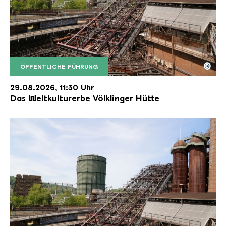
©
ÖFFENTLICHE FÜHRUNG
Der Erzschrägaufzug der Völklinger Hütte mit de
Copyright: Weltkulturerbe Völklinger Hütte | Karl 
29.08.2026, 11:30 Uhr
Das Weltkulturerbe Völklinger Hütte