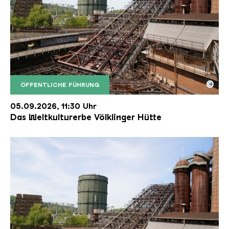
©
ÖFFENTLICHE FÜHRUNG
Der Erzschrägaufzug der Völklinger Hütte mit de
Copyright: Weltkulturerbe Völklinger Hütte | Karl 
05.09.2026, 11:30 Uhr
Das Weltkulturerbe Völklinger Hütte