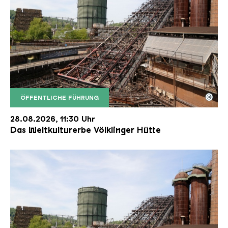
©
ÖFFENTLICHE FÜHRUNG
Der Erzschrägaufzug der Völklinger Hütte mit de
Copyright: Weltkulturerbe Völklinger Hütte | Karl 
28.08.2026, 11:30 Uhr
Das Weltkulturerbe Völklinger Hütte