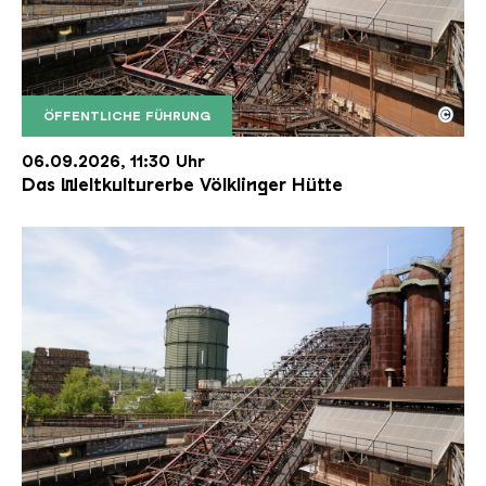
©
ÖFFENTLICHE FÜHRUNG
Der Erzschrägaufzug der Völklinger Hütte mit de
Copyright: Weltkulturerbe Völklinger Hütte | Karl 
06.09.2026, 11:30 Uhr
Das Weltkulturerbe Völklinger Hütte