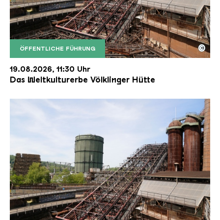
©
ÖFFENTLICHE FÜHRUNG
Der Erzschrägaufzug der Völklinger Hütte mit de
Copyright: Weltkulturerbe Völklinger Hütte | Karl 
19.08.2026, 11:30 Uhr
Das Weltkulturerbe Völklinger Hütte