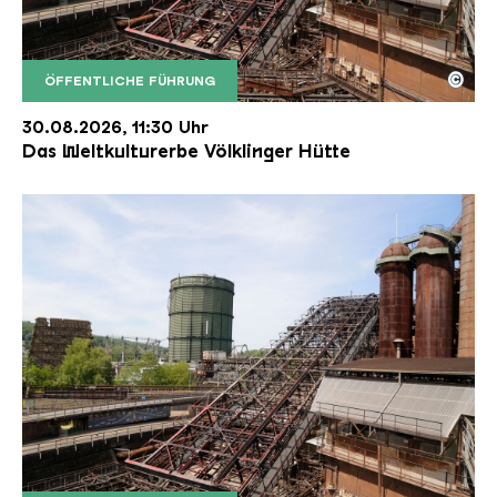
©
ÖFFENTLICHE FÜHRUNG
Der Erzschrägaufzug der Völklinger Hütte mit de
Copyright: Weltkulturerbe Völklinger Hütte | Karl 
30.08.2026, 11:30 Uhr
Das Weltkulturerbe Völklinger Hütte