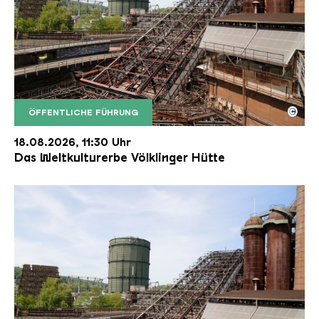
©
ÖFFENTLICHE FÜHRUNG
Der Erzschrägaufzug der Völklinger Hütte mit de
Copyright: Weltkulturerbe Völklinger Hütte | Karl 
18.08.2026, 11:30 Uhr
Das Weltkulturerbe Völklinger Hütte