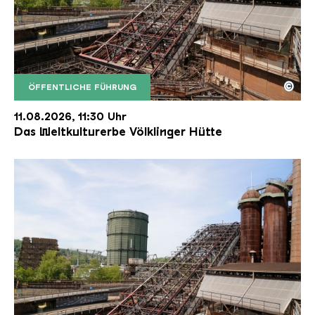
©
ÖFFENTLICHE FÜHRUNG
Der Erzschrägaufzug der Völklinger Hütte mit de
Copyright: Weltkulturerbe Völklinger Hütte | Karl 
11.08.2026, 11:30 Uhr
Das Weltkulturerbe Völklinger Hütte