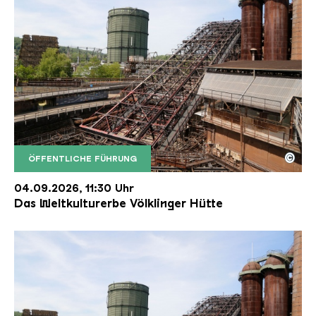
©
ÖFFENTLICHE FÜHRUNG
Der Erzschrägaufzug der Völklinger Hütte mit de
Copyright: Weltkulturerbe Völklinger Hütte | Karl 
04.09.2026, 11:30 Uhr
Das Weltkulturerbe Völklinger Hütte