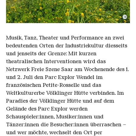
©
Freie Szene im Paradies 20210711 215830 Mirka Bor
Copyright: Mirka Borchert / Freie Szene Saar
Musik, Tanz, Theater und Performance an zwei
bedeutenden Orten der Industriekultur diesseits
und jenseits der Grenze: Mit kurzen
theatralischen Interventionen wird das
Netzwerk Freie Szene Saar am Wochenende des 1.
und 2. Juli den Parc Explor Wendel im
französischen Petite-Rosselle und das
Weltkulturerbe Völklinger Hütte verbinden. Im
Paradies der Völklinger Hütte und auf dem
Gelände des Parc Explor werden
Schauspieler:innen, Musiker:innen und
Tänzer:innen die Besucher:innen überraschen –
und wer möchte, wechselt den Ort per