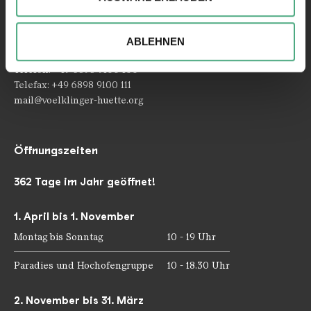
Kontakt
Ihrer Verwendung unserer Website an unsere Partner für
Rathausstraße 75 – 79
soziale Medien, Werbung und Analysen weiter. Unsere
66333 Völklingen
ABLEHNEN
Partner führen diese Informationen möglicherweise mit
weiteren Daten zusammen, die Sie ihnen bereitgestellt
Telefon: +49 6898 9100 100
haben oder die sie im Rahmen Ihrer Nutzung der Dienste
Telefax: +49 6898 9100 111
gesammelt haben.
mail@voelklinger-huette.org
Öffnungszeiten
362 Tage im Jahr geöffnet!
1. April bis 1. November
Montag bis Sonntag
10 - 19 Uhr
Paradies und Hochofengruppe
10 - 18.30 Uhr
2. November bis 31. März