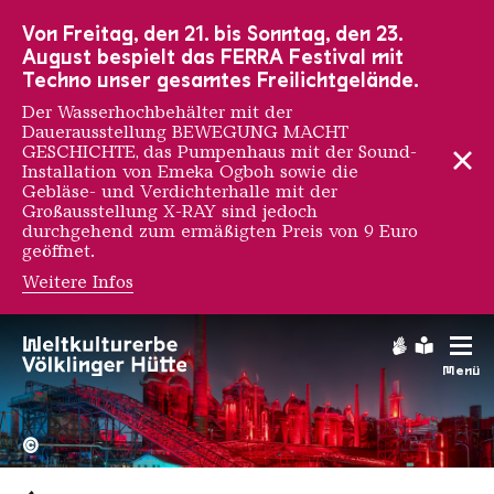
Zur Hauptnavigation
Zur Suche
Zum Inhalt
Zur Fußnavigation
Von Freitag, den 21. bis Sonntag, den 23.
August bespielt das FERRA Festival mit
Techno unser gesamtes Freilichtgelände.
Der Wasserhochbehälter mit der
Dauerausstellung BEWEGUNG MACHT
GESCHICHTE, das Pumpenhaus mit der Sound-
Installation von Emeka Ogboh sowie die
Gebläse- und Verdichterhalle mit der
Großausstellung X-RAY sind jedoch
durchgehend zum ermäßigten Preis von 9 Euro
geöffnet.
Weitere Infos
Gebärdens
Leichte
Menü
Hochofengruppe in Rot
Copyright: Weltkulturerbe 
©