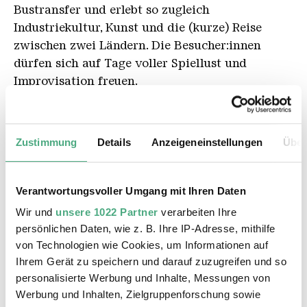
Bustransfer und erlebt so zugleich
Industriekultur, Kunst und die (kurze) Reise
zwischen zwei Ländern. Die Besucher:innen
dürfen sich auf Tage voller Spiellust und
Improvisation freuen.
Hintergrund der Kultur-Aktion ist das 60.
Jubiläum des Élysée-Vertrags, den das Netzwerk
Zustimmung
Details
Anzeigeneinstellungen
Über
Freie Szene Saar mit einer ODE TO JOY und
ihrem Kurz-Format PLOPP feiert. Kurze und
mobile Formate der Darstellenden Kunst
Verantwortungsvoller Umgang mit Ihren Daten
verwandeln dabei die Spielorte zu verzauberten
Wir und
unsere 1022 Partner
verarbeiten Ihre
Schauplätzen voller künstlerischer
persönlichen Daten, wie z. B. Ihre IP-Adresse, mithilfe
Überraschungen. Im Paradies, der Garten-
von Technologien wie Cookies, um Informationen auf
Wildnis des Weltkulturerbes, 'ploppen' die
Ihrem Gerät zu speichern und darauf zuzugreifen und so
personalisierte Werbung und Inhalte, Messungen von
Künstler:innen zwischen 13 und 18 Uhr auf.
Werbung und Inhalten, Zielgruppenforschung sowie