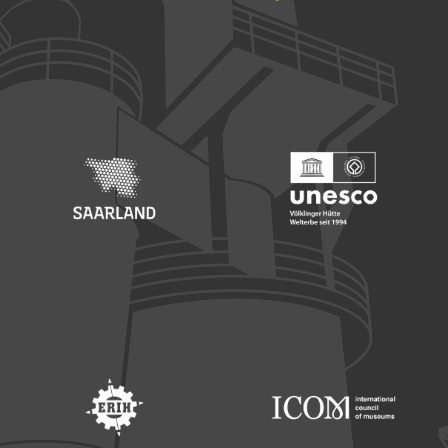
Footer: Europäischer Fonds für nationale Entwicklung
Footer: Die Beauftragte der Bu
Footer: Saarland
Footer: Unesco Welterbe