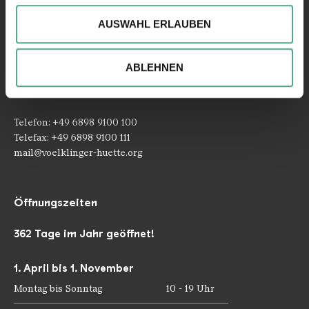
können und die Zugriffe auf unsere Website zu
AUSWAHL ERLAUBEN
analysieren. Außerdem geben wir ggfs. Informationen zu
Ihrer Verwendung unserer Website an unsere Partner für
Kontakt
soziale Medien, Werbung und Analysen weiter. Unsere
ABLEHNEN
Partner führen diese Informationen möglicherweise mit
Rathausstraße 75 – 79
weiteren Daten zusammen, die Sie ihnen bereitgestellt
66333 Völklingen
haben oder die sie im Rahmen Ihrer Nutzung der Dienste
Telefon: +49 6898 9100 100
gesammelt haben.
Telefax: +49 6898 9100 111
mail@voelklinger-huette.org
Öffnungszeiten
362 Tage im Jahr geöffnet!
1. April bis 1. November
Montag bis Sonntag
10 - 19 Uhr