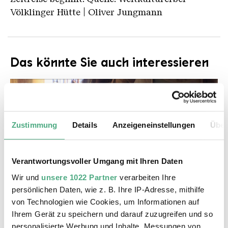
Völklinger Hütte | Oliver Jungmann
Das könnte Sie auch interessieren
Zustimmung
Details
Anzeigeneinstellungen
Über
Verantwortungsvoller Umgang mit Ihren Daten
Wir und
unsere 1022 Partner
verarbeiten Ihre
EXTERNE SEITE
persönlichen Daten, wie z. B. Ihre IP-Adresse, mithilfe
sr aktueller bericht 2021 04 22 ausstellung 1986 mi
von Technologien wie Cookies, um Informationen auf
SR Mediathek: aktueller Bericht 22.4.2021 -
Ihrem Gerät zu speichern und darauf zuzugreifen und so
Ausstellung 1986 - Michael Kerstgens
personalisierte Werbung und Inhalte, Messungen von