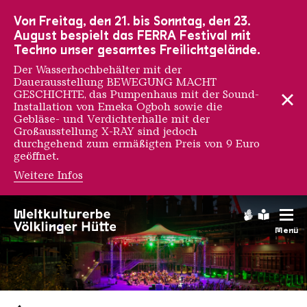
Zur Hauptnavigation
Zur Suche
Zum Inhalt
Zur Fußnavigation
Von Freitag, den 21. bis Sonntag, den 23.
August bespielt das FERRA Festival mit
Techno unser gesamtes Freilichtgelände.
Der Wasserhochbehälter mit der
Dauerausstellung BEWEGUNG MACHT
GESCHICHTE, das Pumpenhaus mit der Sound-
Installation von Emeka Ogboh sowie die
Gebläse- und Verdichterhalle mit der
Großausstellung X-RAY sind jedoch
durchgehend zum ermäßigten Preis von 9 Euro
geöffnet.
Weitere Infos
Gebärdens
Leichte
Menü
Saarländischen Staatsorche