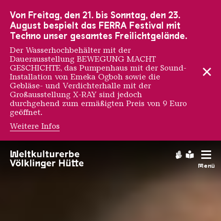
Zur Hauptnavigation
Zur Suche
Zum Inhalt
Zur Fußnavigation
Von Freitag, den 21. bis Sonntag, den 23.
August bespielt das FERRA Festival mit
Techno unser gesamtes Freilichtgelände.
Der Wasserhochbehälter mit der
Dauerausstellung BEWEGUNG MACHT
GESCHICHTE, das Pumpenhaus mit der Sound-
Installation von Emeka Ogboh sowie die
Gebläse- und Verdichterhalle mit der
Großausstellung X-RAY sind jedoch
durchgehend zum ermäßigten Preis von 9 Euro
geöffnet.
Weitere Infos
Das Jahr 1986 - Zurück
Gebärdens
Leichte
Menü