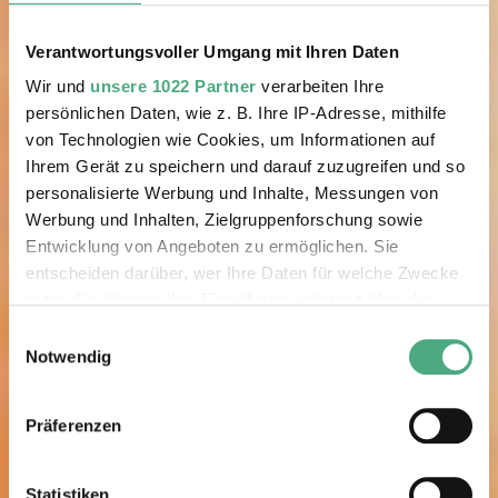
Verantwortungsvoller Umgang mit Ihren Daten
Wir und
unsere 1022 Partner
verarbeiten Ihre
persönlichen Daten, wie z. B. Ihre IP-Adresse, mithilfe
von Technologien wie Cookies, um Informationen auf
Ihrem Gerät zu speichern und darauf zuzugreifen und so
personalisierte Werbung und Inhalte, Messungen von
Werbung und Inhalten, Zielgruppenforschung sowie
Entwicklung von Angeboten zu ermöglichen. Sie
entscheiden darüber, wer Ihre Daten für welche Zwecke
nutzt. Sie können Ihre Einwilligung jederzeit über die
Cookie-Erklärung oder durch Klicken auf das Privacy
Einwilligungsauswahl
Trigger Symbol ändern oder widerrufen
Notwendig
Wenn Sie es erlauben, würden wir auch gerne:
Präferenzen
Informationen über Ihre geografische Lage erfassen,
welche bis auf einige Meter genau sein können
Ihr Gerät durch aktives Scannen nach bestimmten
Statistiken