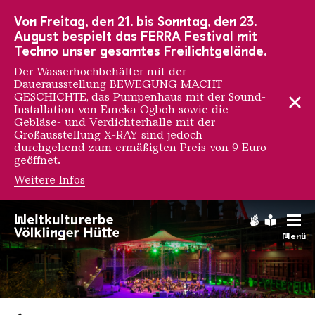
Zur Hauptnavigation
Zur Suche
Zum Inhalt
Zur Fußnavigation
Von Freitag, den 21. bis Sonntag, den 23.
August bespielt das FERRA Festival mit
Techno unser gesamtes Freilichtgelände.
Der Wasserhochbehälter mit der
Dauerausstellung BEWEGUNG MACHT
GESCHICHTE, das Pumpenhaus mit der Sound-
Installation von Emeka Ogboh sowie die
Gebläse- und Verdichterhalle mit der
Großausstellung X-RAY sind jedoch
durchgehend zum ermäßigten Preis von 9 Euro
geöffnet.
Weitere Infos
Gebärdens
Leichte
Menü
Saarländischen Staatsorche