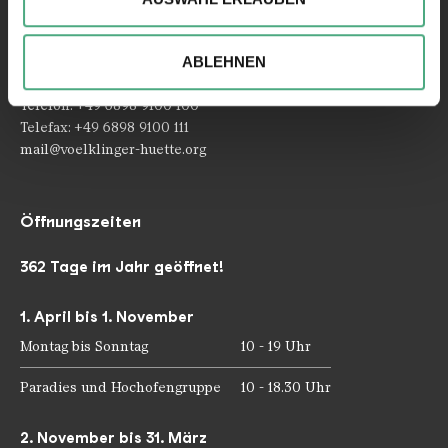
Kontakt
Ihrer Verwendung unserer Website an unsere Partner für
Rathausstraße 75 – 79
soziale Medien, Werbung und Analysen weiter. Unsere
ABLEHNEN
66333 Völklingen
Partner führen diese Informationen möglicherweise mit
weiteren Daten zusammen, die Sie ihnen bereitgestellt
Telefon: +49 6898 9100 100
haben oder die sie im Rahmen Ihrer Nutzung der Dienste
Telefax: +49 6898 9100 111
gesammelt haben.
mail@voelklinger-huette.org
Öffnungszeiten
362 Tage im Jahr geöffnet!
1. April bis 1. November
Montag bis Sonntag
10 - 19 Uhr
Paradies und Hochofengruppe
10 - 18.30 Uhr
2. November bis 31. März