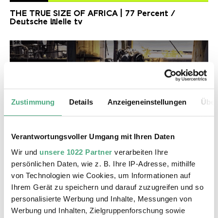
77 Percent.
Copyright: Deutsche Welle
THE TRUE SIZE OF AFRICA | 77 Percent /
Deutsche Welle tv
Zustimmung
Details
Anzeigeneinstellungen
Über
Verantwortungsvoller Umgang mit Ihren Daten
©
VIDEO
SR Kongoastronauts
Copyright: Saarländischer Rundfunk
Wir und
unsere 1022 Partner
verarbeiten Ihre
THE TRUE SIZE OF AFRICA - Kongo Astronauts /
persönlichen Daten, wie z. B. Ihre IP-Adresse, mithilfe
SR Wir im Saarland Kultur - extra
von Technologien wie Cookies, um Informationen auf
Ihrem Gerät zu speichern und darauf zuzugreifen und so
personalisierte Werbung und Inhalte, Messungen von
Werbung und Inhalten, Zielgruppenforschung sowie