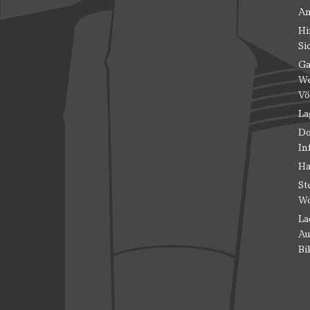
An
Hi
Si
Ga
We
Vö
La
Do
In
Ha
St
Wo
La
Au
Bi