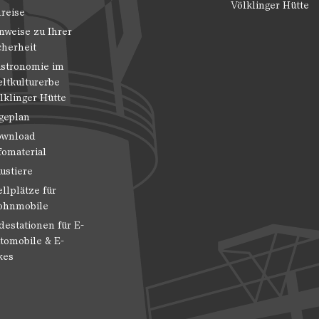
Völklinger Hütte
reise
nweise zu Ihrer
cherheit
stronomie im
ltkulturerbe
lklinger Hütte
geplan
wnload
fomaterial
ustiere
ellplätze für
hnmobile
destationen für E-
tomobile & E-
kes