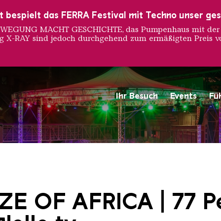
ust bespielt das FERRA Festival mit Techno unser ge
 BEWEGUNG MACHT GESCHICHTE, das Pumpenhaus mit der S
ng X-RAY sind jedoch durchgehend zum ermäßigten Preis vo
Ihr Besuch
Events
Fü
Saarländischen Staatsorche
ZE OF AFRICA | 77 P