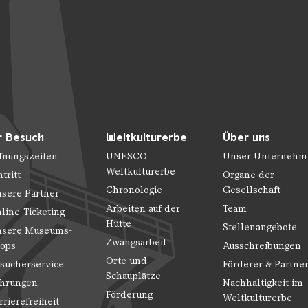
r Besuch
Weltkulturerbe
Über uns
fnungszeiten
UNESCO
Unser Unternehm
Weltkulturerbe
ntritt
Organe der
Chronologie
Gesellschaft
sere Partner
Arbeiten auf der
Team
line-Ticketing
Hütte
Stellenangebote
sere Museums-
Zwangsarbeit
ops
Ausschreibungen
Orte und
sucherservice
Förderer & Partne
Schauplätze
hrungen
Nachhaltigkeit im
Förderung
Weltkulturerbe
rrierefreiheit