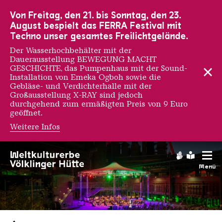
Zur Hauptnavigation
Zur Suche
Zum Inhalt
Zur Fußnavigation
Von Freitag, den 21. bis Sonntag, den 23.
August bespielt das FERRA Festival mit
Techno unser gesamtes Freilichtgelände.
Der Wasserhochbehälter mit der
Dauerausstellung BEWEGUNG MACHT
GESCHICHTE, das Pumpenhaus mit der Sound-
Installation von Emeka Ogboh sowie die
Gebläse- und Verdichterhalle mit der
Großausstellung X-RAY sind jedoch
durchgehend zum ermäßigten Preis von 9 Euro
geöffnet.
Weitere Infos
Gebärdens
Leichte
Menü
Saarländischen Staatsorche