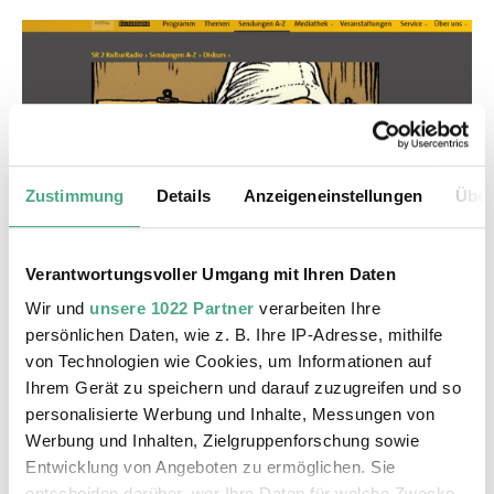
Zustimmung
Details
Anzeigeneinstellungen
Über
©
AUDIO
Jens Hader Diskurs
Copyright: Saarländischer Rundfunk | SR 2
Verantwortungsvoller Umgang mit Ihren Daten
Saarbrücker Gespräch mit Jens Harder | SR 2
Wir und
unsere 1022 Partner
verarbeiten Ihre
KulturRadio
persönlichen Daten, wie z. B. Ihre IP-Adresse, mithilfe
von Technologien wie Cookies, um Informationen auf
Ihrem Gerät zu speichern und darauf zuzugreifen und so
personalisierte Werbung und Inhalte, Messungen von
Werbung und Inhalten, Zielgruppenforschung sowie
Entwicklung von Angeboten zu ermöglichen. Sie
entscheiden darüber, wer Ihre Daten für welche Zwecke