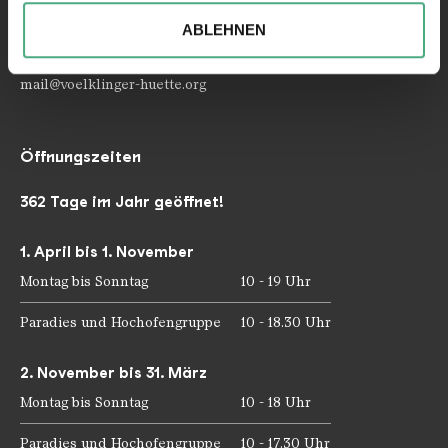
soziale Medien, Werbung und Analysen weiter. Unsere
ABLEHNEN
Partner führen diese Informationen möglicherweise mit
Telefon: +49 6898 9100 100
weiteren Daten zusammen, die Sie ihnen bereitgestellt
Telefax: +49 6898 9100 111
mail@voelklinger-huette.org
haben oder die sie im Rahmen Ihrer Nutzung der Dienste
gesammelt haben.
Öffnungszeiten
362 Tage im Jahr geöffnet!
1. April bis 1. November
Montag bis Sonntag
10 - 19 Uhr
Paradies und Hochofengruppe
10 - 18.30 Uhr
2. November bis 31. März
Montag bis Sonntag
10 - 18 Uhr
Paradies und Hochofengruppe
10 - 17.30 Uhr