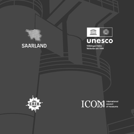
Footer: Europäischer Fonds für nationale Entwicklung
Footer: Die Beauftragte der Bu
Footer: Saarland
Footer: Unesco Welterbe