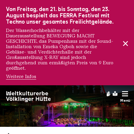
Zur Hauptnavigation
Zur Suche
Zum Inhalt
Zur Fußnavigation
Von Freitag, den 21. bis Sonntag, den 23.
August bespielt das FERRA Festival mit
Techno unser gesamtes Freilichtgelände.
Der Wasserhochbehälter mit der
Dauerausstellung BEWEGUNG MACHT
GESCHICHTE, das Pumpenhaus mit der Sound-
Installation von Emeka Ogboh sowie die
Gebläse- und Verdichterhalle mit der
Großausstellung X-RAY sind jedoch
durchgehend zum ermäßigten Preis von 9 Euro
geöffnet.
Weitere Infos
Gebärdens
Leichte
Menü
Saarländischen Staatsorche