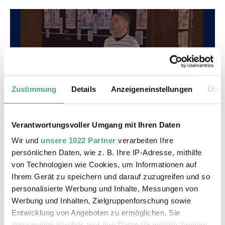
Zustimmung
Details
Anzeigeneinstellungen
Über
VIDEO
WIMS JH2.
Verantwortungsvoller Umgang mit Ihren Daten
14 Milliarden Jahre Erdgeschichte als Comic | SR
Wir und
unsere 1022 Partner
verarbeiten Ihre
- Wir Im Saarland - Kultur
persönlichen Daten, wie z. B. Ihre IP-Adresse, mithilfe
von Technologien wie Cookies, um Informationen auf
Ihrem Gerät zu speichern und darauf zuzugreifen und so
personalisierte Werbung und Inhalte, Messungen von
Werbung und Inhalten, Zielgruppenforschung sowie
Entwicklung von Angeboten zu ermöglichen. Sie
entscheiden darüber, wer Ihre Daten für welche Zwecke