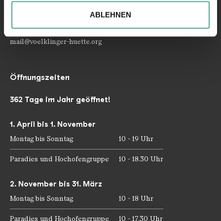
soziale Medien, Werbung und Analysen weiter. Unsere
ABLEHNEN
Partner führen diese Informationen möglicherweise mit
Telefon: +49 6898 9100 100
Telefax: +49 6898 9100 111
weiteren Daten zusammen, die Sie ihnen bereitgestellt
mail@voelklinger-huette.org
haben oder die sie im Rahmen Ihrer Nutzung der Dienste
gesammelt haben.
Öffnungszeiten
362 Tage im Jahr geöffnet!
1. April bis 1. November
Montag bis Sonntag
10 - 19 Uhr
Paradies und Hochofengruppe
10 - 18.30 Uhr
2. November bis 31. März
Montag bis Sonntag
10 - 18 Uhr
Paradies und Hochofengruppe
10 - 17.30 Uhr