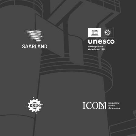
Footer: Europäischer Fonds für nationale Entwicklung
Footer: Die Beauftragte der Bu
Footer: Saarland
Footer: Unesco Welterbe