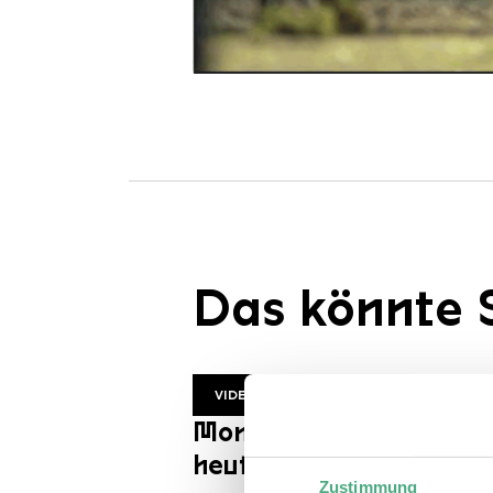
Das könnte S
VIDEO
Mon Trésor | ZDF
heutejournal
Zustimmung