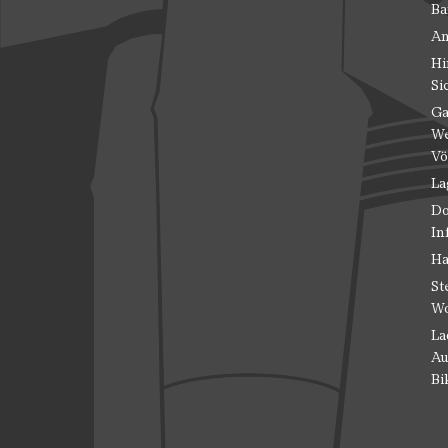
Ba
An
Hi
Si
Ga
We
Vö
La
Do
In
Ha
St
Wo
La
Au
Bi