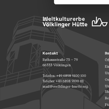
möglicherweise mit weiteren
der Dienste gesammelt habe
Kontakt
Ih
Rathausstraße 75 – 79
Öf
66333 Völklingen
Ei
Un
Telefon: +49 6898 9100 100
On
Telefax: +49 6898 9100 111
Un
mail@voelklinger-huette.org
Sh
Be
Fü