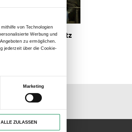
DEO
e 2 1920w
 mithilfe von Technologien
 Trésor | Der Schatz
personalisierte Werbung und
 Angeboten zu ermöglichen.
 Saarländer*innen |
g jederzeit über die Cookie-
ge 2
sein können
ren
Marketing
unseren Socialmedia
hre Präferenzen im
Abschnitt
ionen anbieten zu können und
Ihrer Verwendung unserer
ALLE ZULASSEN
 führen diese Informationen