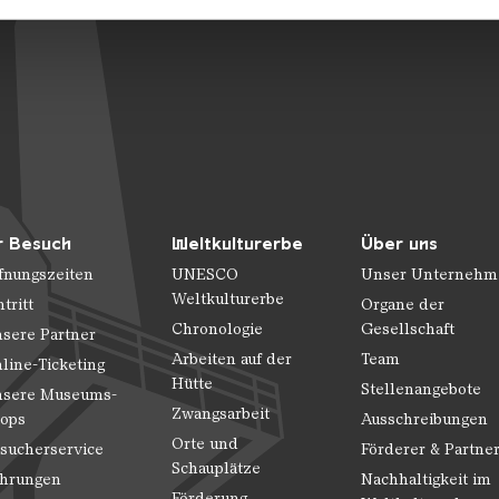
 Daten zusammen, die Sie ihnen bereitgestellt haben oder die s
n.
r Besuch
Weltkulturerbe
Über uns
fnungszeiten
UNESCO
Unser Unternehm
Weltkulturerbe
ntritt
Organe der
Chronologie
Gesellschaft
sere Partner
Arbeiten auf der
Team
line-Ticketing
Hütte
Stellenangebote
sere Museums-
Zwangsarbeit
ops
Ausschreibungen
Orte und
sucherservice
Förderer & Partne
Schauplätze
hrungen
Nachhaltigkeit im
Förderung