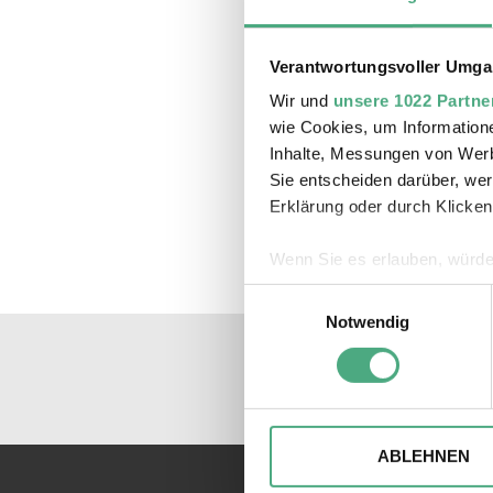
Verantwortungsvoller Umgan
Wir und
unsere 1022 Partne
wie Cookies, um Information
Inhalte, Messungen von Werb
Sie entscheiden darüber, wer
Erklärung oder durch Klicken
Wenn Sie es erlauben, würde
Informationen über Ihre 
Einwilligungsauswahl
Ihr Gerät durch aktives 
Notwendig
Erfahren Sie mehr darüber, w
Einzelheiten
fest.
Wir verwenden ggfs. Cookies
die Zugriffe auf unsere Webs
ABLEHNEN
Website an unsere Partner fü