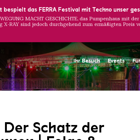
ust bespielt das FERRA Festival mit Techno unser ge
 BEWEGUNG MACHT GESCHICHTE, das Pumpenhaus mit der S
ng X-RAY sind jedoch durchgehend zum ermäßigten Preis vo
Ihr Besuch
Events
Fü
Saarländischen Staatsorche
 Der Schatz der