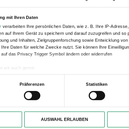
g mit Ihren Daten
VIDEO
VI
SR Mon Tresor1 1920w v2
Folg
r
verarbeiten Ihre persönlichen Daten, wie z. B. Ihre IP-Adresse,
Mon Trésor | Der Schatz
Mon
en auf Ihrem Gerät zu speichern und darauf zuzugreifen und so 
ung und Inhalten, Zielgruppenforschung sowie Entwicklung von
der Saarländer*innen |
der
 Ihre Daten für welche Zwecke nutzt. Sie können Ihre Einwilligun
Folge 1
Fol
 auf das Privacy Trigger Symbol ändern oder widerrufen
n wir auch gerne:
geografische Lage erfassen, welche bis auf einige Meter genau 
Scannen nach bestimmten Merkmalen (Fingerprinting) identifizie
Präferenzen
Statistiken
Verlinkungen zu 
ie Ihre persönlichen Daten verarbeitet werden, und legen Sie I
, um Inhalte und Anzeigen zu personalisieren, besondere Funkt
ite zu analysieren. Außerdem geben wir ggfs. Informationen zu 
AUSWAHL ERLAUBEN
r soziale Medien, Werbung und Analysen weiter. Unsere Partner