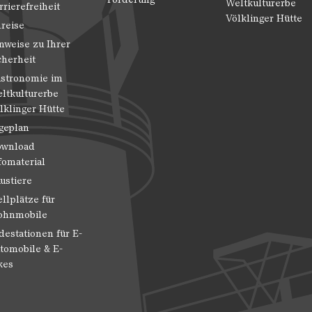
Weltkulturerbe
rrierefreiheit
Völklinger Hütte
reise
nweise zu Ihrer
cherheit
stronomie im
ltkulturerbe
lklinger Hütte
geplan
wnload
fomaterial
ustiere
ellplätze für
hnmobile
destationen für E-
tomobile & E-
kes