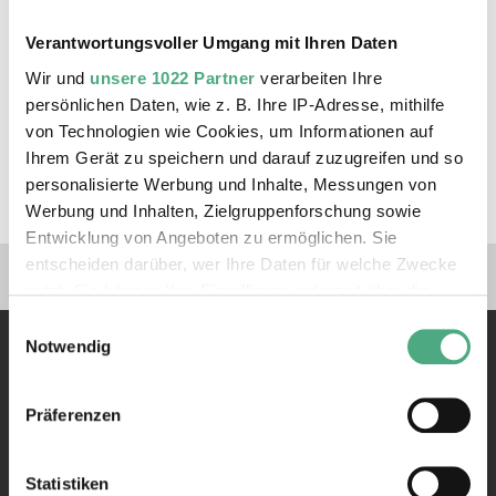
Verantwortungsvoller Umgang mit Ihren Daten
Wir und
unsere 1022 Partner
verarbeiten Ihre
persönlichen Daten, wie z. B. Ihre IP-Adresse, mithilfe
von Technologien wie Cookies, um Informationen auf
VIDEO
Ihrem Gerät zu speichern und darauf zuzugreifen und so
SR Kultur Urban Art Biennale
personalisierte Werbung und Inhalte, Messungen von
URBAN ART BIENNALE | SR kultur
Werbung und Inhalten, Zielgruppenforschung sowie
Entwicklung von Angeboten zu ermöglichen. Sie
Verlinkungen zu unseren 
entscheiden darüber, wer Ihre Daten für welche Zwecke
nutzt. Sie können Ihre Einwilligung jederzeit über die
Cookie-Erklärung oder durch Klicken auf das Privacy
Einwilligungsauswahl
Trigger Symbol ändern oder widerrufen
Notwendig
Wenn Sie es erlauben, würden wir auch gerne:
Präferenzen
Informationen über Ihre geografische Lage erfassen,
welche bis auf einige Meter genau sein können
Kontakt
Ihr Gerät durch aktives Scannen nach bestimmten
Statistiken