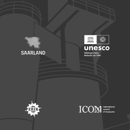
Footer: Europäischer Fonds für nationale Entwicklung
Footer: Die Beauftragte der Bu
Footer: Saarland
Footer: Unesco Welterbe