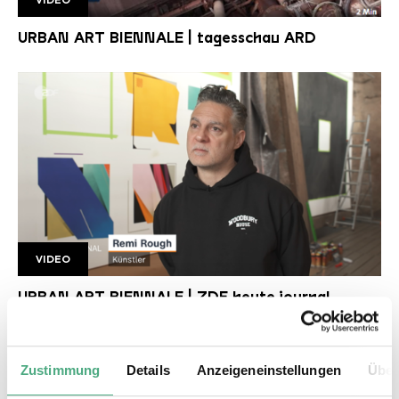
Tagesschau UAB
URBAN ART BIENNALE | tagesschau ARD
VIDEO
Remi Rough ZDF
URBAN ART BIENNALE | ZDF heute journal
Zustimmung
Details
Anzeigeneinstellungen
Über