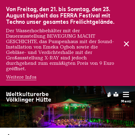
Zur Hauptnavigation
Zur Suche
Zum Inhalt
Zur Fußnavigation
Von Freitag, den 21. bis Sonntag, den 23.
August bespielt das FERRA Festival mit
Techno unser gesamtes Freilichtgelände.
Der Wasserhochbehälter mit der
Dauerausstellung BEWEGUNG MACHT
GESCHICHTE, das Pumpenhaus mit der Sound-
Installation von Emeka Ogboh sowie die
Gebläse- und Verdichterhalle mit der
Großausstellung X-RAY sind jedoch
durchgehend zum ermäßigten Preis von 9 Euro
geöffnet.
Weitere Infos
Gebärdens
Leichte
Menü
Saarländischen Staatsorche