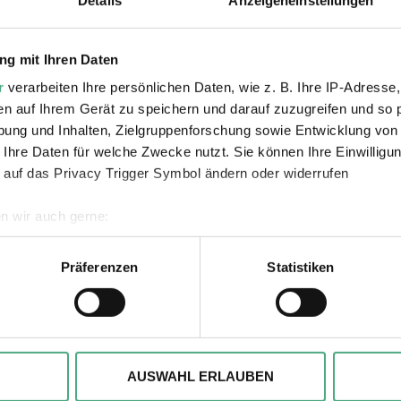
Details
Anzeigeneinstellungen
g mit Ihren Daten
Weltkulturerbe Völklinger Hütte
r
verarbeiten Ihre persönlichen Daten, wie z. B. Ihre IP-Adresse,
en auf Ihrem Gerät zu speichern und darauf zuzugreifen und so 
ung und Inhalten, Zielgruppenforschung sowie Entwicklung von
 Ihre Daten für welche Zwecke nutzt. Sie können Ihre Einwilligun
en gegen eine Metro-Fahrpreiserhöhung in Santiago de
 auf das Privacy Trigger Symbol ändern oder widerrufen
and erfasst. Die Künstlerin Voluspa Jarpa untersucht
le staatliche Reaktion darauf. Jarpa kombiniert Kart
n wir auch gerne:
n, um das Ausmaß der staatlichen Gewalt sichtbar zu
geografische Lage erfassen, welche bis auf einige Meter genau 
euern von Gummigeschossen ganz bewusst Augentreff
Scannen nach bestimmten Merkmalen (Fingerprinting) identifizie
Präferenzen
Statistiken
testierenden zielten. 460 Personen tragen zum Teil s
ie Ihre persönlichen Daten verarbeitet werden, und legen Sie I
, um Inhalte und Anzeigen zu personalisieren, besondere Funkt
ite zu analysieren. Außerdem geben wir ggfs. Informationen zu 
AUSWAHL ERLAUBEN
r soziale Medien, Werbung und Analysen weiter. Unsere Partner