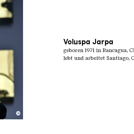
Voluspa Jarpa
geboren 1971 in Rancagua, C
lebt und arbeitet Santiago, 
©
o Guyot Mendoza