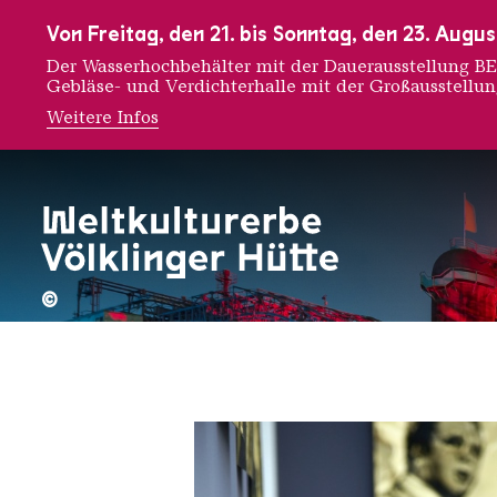
Zur Hauptnavigation
Zur Suche
Zum Inhalt
Zur Fußnavigation
Von Freitag, den 21. bis Sonntag, den 23. Aug
Der Wasserhochbehälter mit der Dauerausstellung
Gebläse- und Verdichterhalle mit der Großausstellu
Weitere Infos
Voluspa
©