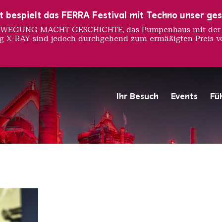
ust bespielt das FERRA Festival mit Techno unser ge
 BEWEGUNG MACHT GESCHICHTE, das Pumpenhaus mit der S
ng X-RAY sind jedoch durchgehend zum ermäßigten Preis vo
 Jarpa
Ihr Besuch
Events
Fü
Hochofengruppe in Rot
Copyright: Weltkulturerbe 