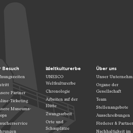
r Besuch
Weltkulturerbe
Über uns
fnungszeiten
UNESCO
Unser Unternehm
Weltkulturerbe
ntritt
Organe der
Chronologie
Gesellschaft
sere Partner
Arbeiten auf der
Team
line-Ticketing
Hütte
Stellenangebote
sere Museums-
Zwangsarbeit
ops
Ausschreibungen
Orte und
sucherservice
Förderer & Partne
Schauplätze
hrungen
Nachhaltigkeit im