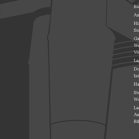
Ba
An
Hi
Si
Ga
We
Vö
La
Do
In
Ha
St
Wo
La
Au
Bi