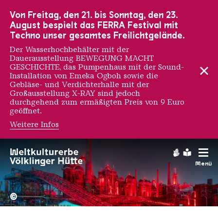
Zur Hauptnavigation
Zur Suche
Zum Inhalt
Zur Fußnavigation
Von Freitag, den 21. bis Sonntag, den 23.
August bespielt das FERRA Festival mit
Techno unser gesamtes Freilichtgelände.
Der Wasserhochbehälter mit der
Dauerausstellung BEWEGUNG MACHT
GESCHICHTE, das Pumpenhaus mit der Sound-
Installation von Emeka Ogboh sowie die
Gebläse- und Verdichterhalle mit der
Großausstellung X-RAY sind jedoch
durchgehend zum ermäßigten Preis von 9 Euro
geöffnet.
Weitere Infos
Sébastien Preschoux
Gebärdens
Leichte
Menü
Hochofengruppe in Rot
Copyright: Weltkulturerbe 
©