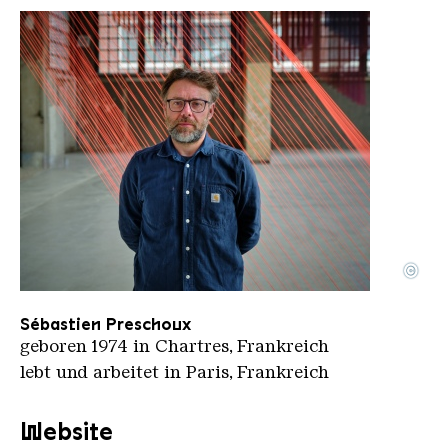
©
Nicolas Blscak Metamorphosis Sebastien Preschou
Copyright: Nicolas Blscak
Sébastien Preschoux
geboren 1974 in Chartres, Frankreich
lebt und arbeitet in Paris, Frankreich
Website