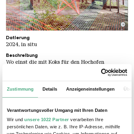
©
Preschoux KP kompr
Copyright: Katja Pilisi
Datierung
2024, in situ
Beschreibung
Wo einst die mit Koks für den Hochofen
beladenen Hängebahnwagen im
Rohstoffkreislauf der Völklinger Hütte fuhren,
hat der aus Chartres stammende Künstler seine
Zustimmung
Details
Anzeigeneinstellungen
Über
Installation aus weißen und orangefarbenen
Linien gesetzt und materialisiert damit einen
scheinbaren Gegensatz: Die Verbindung
Verantwortungsvoller Umgang mit Ihren Daten
zwischen dem organisch-vegetabilen und dem
Wir und
unsere 1022 Partner
verarbeiten Ihre
architektonisch-technischen Teil der Völklinger
persönlichen Daten, wie z. B. Ihre IP-Adresse, mithilfe
Hütte. Je länger der Blick den Linien folgt, desto
von Technologien wie Cookies, um Informationen auf