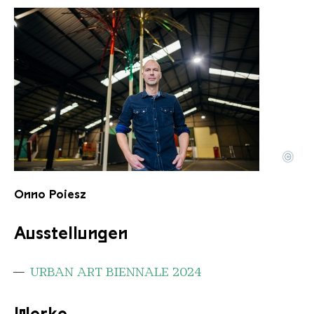
©
Portrait Onno Poiesz
Copyright: Onno Poiesz
Onno Poiesz
Ausstellungen
URBAN ART BIENNALE 2024
Werke