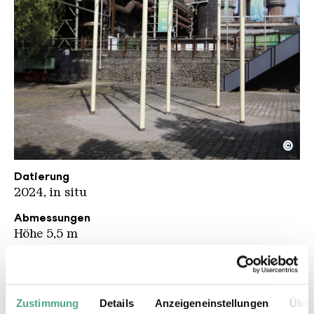
©
Onno Poiesz KHV kompr
Copyright: Karl Heinrich Veith
Datierung
2024, in situ
Abmessungen
Höhe 5,5 m
Material
Stahl, Aluminium
Beschreibung
Zustimmung
Details
Anzeigeneinstellungen
Über