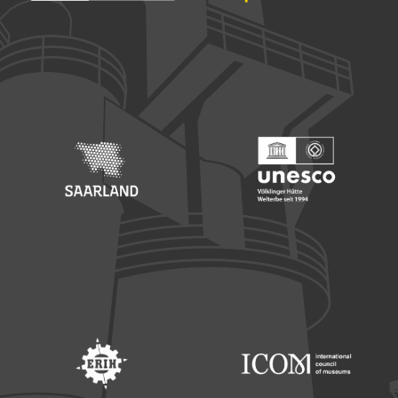
Footer: Europäischer Fonds für nationale Entwicklung
Footer: Die Beauftragte der Bu
Footer: Saarland
Footer: Unesco Welterbe