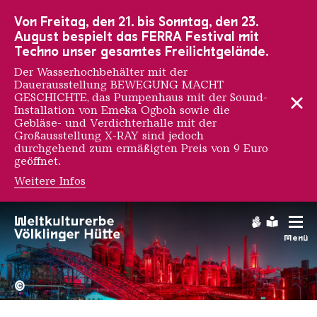
Zur Hauptnavigation
Zur Suche
Zum Inhalt
Zur Fußnavigation
Von Freitag, den 21. bis Sonntag, den 23.
August bespielt das FERRA Festival mit
Techno unser gesamtes Freilichtgelände.
Der Wasserhochbehälter mit der
Dauerausstellung BEWEGUNG MACHT
GESCHICHTE, das Pumpenhaus mit der Sound-
Installation von Emeka Ogboh sowie die
Gebläse- und Verdichterhalle mit der
Großausstellung X-RAY sind jedoch
durchgehend zum ermäßigten Preis von 9 Euro
geöffnet.
Weitere Infos
Onno Poiesz
Gebärdens
Leichte
Menü
Hochofengruppe in Rot
Copyright: Weltkulturerbe 
©