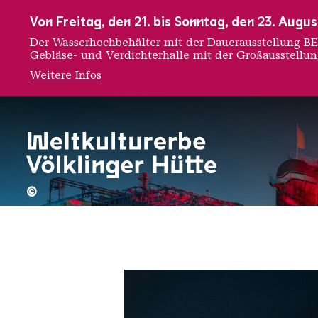
Zur Hauptnavigation
Zur Suche
Zum Inhalt
Zur Fußnavigation
Von Freitag, den 21. bis Sonntag, den 23. Aug
Der Wasserhochbehälter mit der Dauerausstellung
Gebläse- und Verdichterhalle mit der Großausstellu
Weitere Infos
Miriam
©