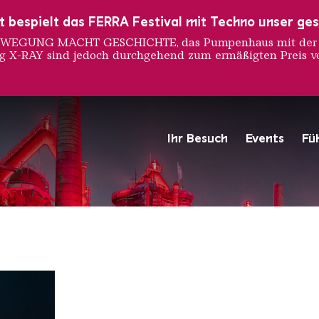
ust bespielt das FERRA Festival mit Techno unser ge
 BEWEGUNG MACHT GESCHICHTE, das Pumpenhaus mit der S
ng X-RAY sind jedoch durchgehend zum ermäßigten Preis vo
 Bossar
Ihr Besuch
Events
Fü
Hochofengruppe in Rot
Copyright: Weltkulturerbe 