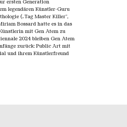
ur ersten Generation
k dem legendären Künstler-Guru
ologie („Tag Master Killer“,
iriam Bossard hatte es in das
o-Künstlerin mit Gen Atem zu
 Biennale 2024 bleiben Gen Atem
nfänge zurück: Public Art mit
erial und ihrem Künstlerfreund
unseren Socialmedia