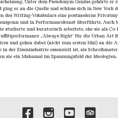
rscheinung. Unter dem Pseudonym Genius gehörte er z
ld ging er an die Quelle und schloss sich in New Yor
n des Writing-Vokabulars eine postmoderne Privatmyth
ensponn und in Performancekunst überführte. Auch M
ie studierte und kuratorisch arbeitete, ehe sie als C
raffitiperformance „Always Right“ für die Urban Art
treu und gehen dabei (nicht zum ersten Mal) an die A
e in der Eisenindustrie essenziell ist, als Schreibmat
ren sie ein Mahnmal im Spannungsfeld der Ideologien.
Verlinkungen zu 