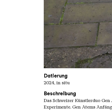
Gen Atem KHV kompr
Copyright: Karl Heinrich Veith
Datierung
2024, in situ
Beschreibung
Das Schweizer Künstlerduo Gen 
Experimente. Gen Atems Anfänge 