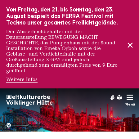
Zur Hauptnavigation
Zur Suche
Zum Inhalt
Zur Fußnavigation
Von Freitag, den 21. bis Sonntag, den 23.
August bespielt das FERRA Festival mit
Techno unser gesamtes Freilichtgelände.
Der Wasserhochbehälter mit der
Dauerausstellung BEWEGUNG MACHT
GESCHICHTE, das Pumpenhaus mit der Sound-
Installation von Emeka Ogboh sowie die
Gebläse- und Verdichterhalle mit der
Großausstellung X-RAY sind jedoch
durchgehend zum ermäßigten Preis von 9 Euro
geöffnet.
Weitere Infos
Meret Oppenheim
Gebärdens
Leichte
Menü
Hochofengruppe in Rot
Copyright: Weltkulturerbe 
©