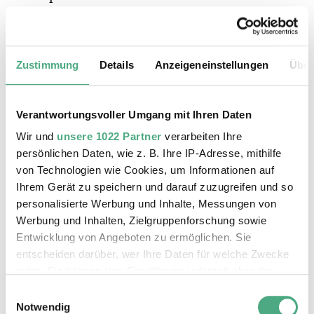
Röntgenbild der Künstlerin mit opulentem
Schmuck. An der erhobenen Hand trägt sie
gleich zwei Ringe; ein bewusster Kontrast zu
Zustimmung
Details
Anzeigeneinstellungen
Über
Anna Bertha Röntgens berühmter
Handdurchleuchtung mit nur einem Ring, ihrem
Ehering. Oppenheim betont so ihre weibliche
Verantwortungsvoller Umgang mit Ihren Daten
Selbstbestimmung und Unabhängigkeit. Ihr Bild
Wir und
unsere 1022 Partner
verarbeiten Ihre
wirkt zugleich als Memento mori, das wie ein
persönlichen Daten, wie z. B. Ihre IP-Adresse, mithilfe
Röntgenblick aus der Tiefe der Zeit in ein
von Technologien wie Cookies, um Informationen auf
archaisches Grab anmutet – etwa das einer
Ihrem Gerät zu speichern und darauf zuzugreifen und so
Keltenfürstin mit charakteristischen
personalisierte Werbung und Inhalte, Messungen von
Schmuckbeigaben.
Werbung und Inhalten, Zielgruppenforschung sowie
Entwicklung von Angeboten zu ermöglichen. Sie
Ausstellungen
entscheiden darüber, wer Ihre Daten für welche Zwecke
nutzt. Sie können Ihre Einwilligung jederzeit über die
Cookie-Erklärung oder durch Klicken auf das Privacy
Einwilligungsauswahl
X-RAY - Die Macht des Röntgenblicks
Trigger Symbol ändern oder widerrufen
Notwendig