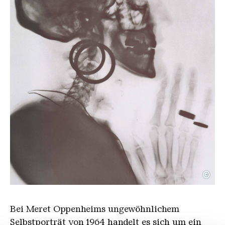
©
Oppenheim Meret
Copyright: © Hermann und Margrit Rupf-Stiftung,
Bei Meret Oppenheims ungewöhnlichem
Selbstporträt von 1964 handelt es sich um ein