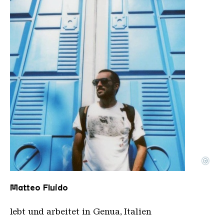
©
Portrait Fluido 1
Copyright: Fluido
Matteo Fluido
lebt und arbeitet in Genua, Italien