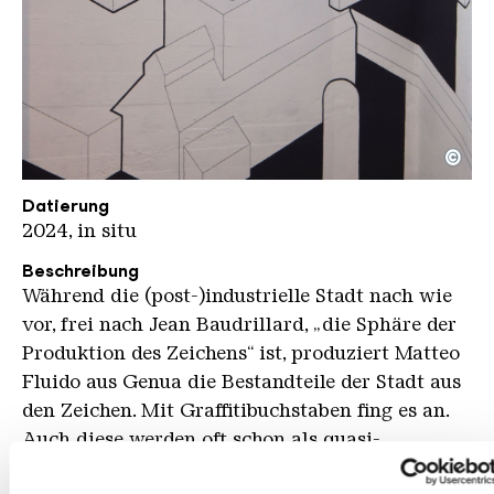
©
Fluido KHV kompr
Copyright: Karl Heinrich Veith
Datierung
2024, in situ
Beschreibung
Während die (post-)industrielle Stadt nach wie
vor, frei nach Jean Baudrillard, „die Sphäre der
Produktion des Zeichens“ ist, produziert Matteo
Fluido aus Genua die Bestandteile der Stadt aus
den Zeichen. Mit Graffitibuchstaben fing es an.
Auch diese werden oft schon als quasi-
architektonische Elemente konstruiert, mit