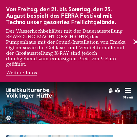
Zur Hauptnavigation
Zur Suche
Zum Inhalt
Zur Fußnavigation
Von Freitag, den 21. bis Sonntag, den 23.
August bespielt das FERRA Festival mit
Techno unser gesamtes Freilichtgelände.
Der Wasserhochbehälter mit der Dauerausstellung
BEWEGUNG MACHT GESCHICHTE, das
Pumpenhaus mit der Sound-Installation von Emeka
Ogboh sowie die Gebläse- und Verdichterhalle mit
der Großausstellung X-RAY sind jedoch
durchgehend zum ermäßigten Preis von 9 Euro
geöffnet.
Weitere Infos
Matteo Fluido
Gebärdens
Leichte
Menü
Hochofengruppe in Rot
Copyright: Weltkulturerbe 
©