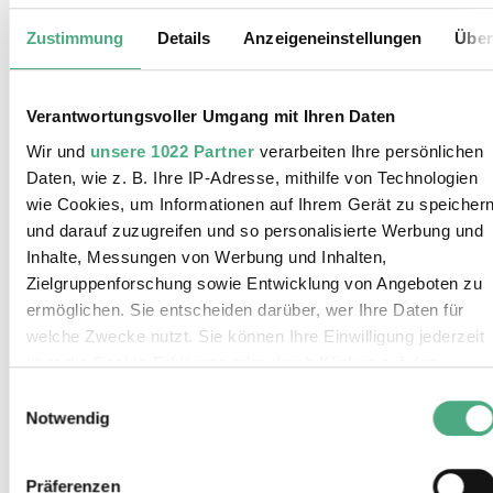
allerlei Bögen, Verbindungen, Durchbrüchen,
Fundamenten, Trage-, Spann- und
Zustimmung
Details
Anzeigeneinstellungen
Über
Stützelementen.
Ohnehin hat die Urban Art eine enge Beziehung
zur Architektur als Leinwand und Spielfeld. So
Verantwortungsvoller Umgang mit Ihren Daten
sind Fluidos an Industriearchitektur erinnernde
Wir und
unsere 1022 Partner
verarbeiten Ihre persönlichen
grafische Gebilde eine mögliche logische
Daten, wie z. B. Ihre IP-Adresse, mithilfe von Technologien
Weiterentwicklung aus der Praxis und
wie Cookies, um Informationen auf Ihrem Gerät zu speicher
Formensprache der urbanen Kunst.
und darauf zuzugreifen und so personalisierte Werbung und
Inhalte, Messungen von Werbung und Inhalten,
Überraschenderweise fügen sich seine
Zielgruppenforschung sowie Entwicklung von Angeboten zu
Gebäudeerweiterungen dabei ebenso gut an
ermöglichen. Sie entscheiden darüber, wer Ihre Daten für
Zeichnungen barocker englischer Landschlösser
welche Zwecke nutzt. Sie können Ihre Einwilligung jederzeit
wie – naheliegender – an historische Fotografien
über die Cookie-Erklärung oder durch Klicken auf das
rund um die Völklinger Hütte. Sehen wir eine
Privacy Trigger Symbol ändern oder widerrufen
Einwilligungsauswahl
mögliche Zukunft auf den Fundamenten der
Notwendig
Industrialisierung oder eine vergangene –
Wenn Sie es erlauben, würden wir auch gerne:
ehemals mögliche – Utopie, an der die Zeit
Informationen über Ihre geografische Lage erfassen,
Präferenzen
vorbeizog und von der nur mehr eine