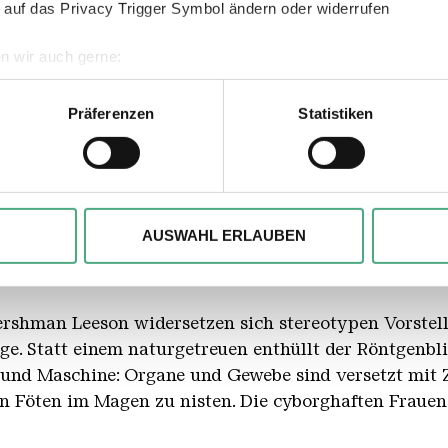
 auf das Privacy Trigger Symbol ändern oder widerrufen
n wir auch gerne:
geografische Lage erfassen, welche bis auf einige Meter genau 
Scannen nach bestimmten Merkmalen (Fingerprinting) identifizie
Präferenzen
Statistiken
ie Ihre persönlichen Daten verarbeitet werden, und legen Sie I
, um Inhalte und Anzeigen zu personalisieren, besondere Funkt
eson
t Foundation. Promised gift to the Rijksdienst voor he
ite zu analysieren. Außerdem geben wir ggfs. Informationen zu 
AUSWAHL ERLAUBEN
r soziale Medien, Werbung und Analysen weiter. Unsere Partner
 Daten zusammen, die Sie ihnen bereitgestellt haben oder die s
n.
ershman Leeson widersetzen sich stereotypen Vorstel
ge. Statt einem naturgetreuen enthüllt der Röntgenbl
h und Maschine: Organe und Gewebe sind versetzt mit
en Föten im Magen zu nisten. Die cyborghaften Frauen 