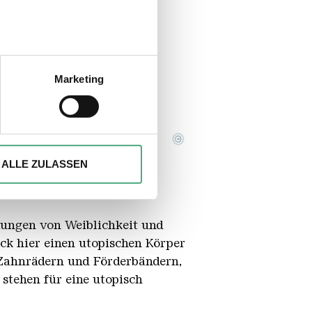
sein können
ren
Marketing
hre Präferenzen im
Abschnitt
©
ionen anbieten zu können und
t Cultureel Erfgoed / Rijkscollectie
Ihrer Verwendung unserer
ALLE ZULASSEN
 führen diese Informationen
ie im Rahmen Ihrer Nutzung
lungen von Weiblichkeit und
ick hier einen utopischen Körper
 Zahnrädern und Förderbändern,
stehen für eine utopisch