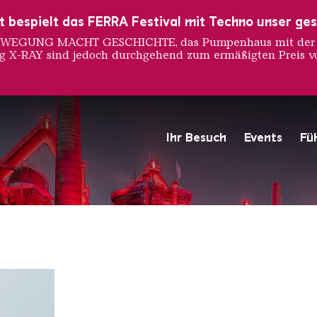
ust bespielt das FERRA Festival mit Techno unser ge
 BEWEGUNG MACHT GESCHICHTE, das Pumpenhaus mit der S
ng X-RAY sind jedoch durchgehend zum ermäßigten Preis vo
ershman
Ihr Besuch
Events
Fü
Hochofengruppe in Rot
Copyright: Weltkulturerbe 