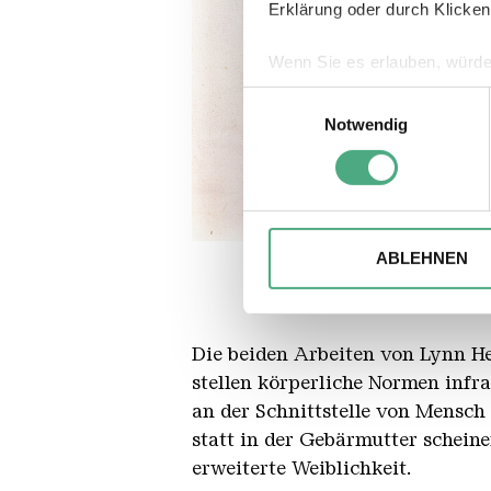
Erklärung oder durch Klicken
Wenn Sie es erlauben, würde
Informationen über Ihre 
Einwilligungsauswahl
Ihr Gerät durch aktives 
Notwendig
Erfahren Sie mehr darüber, w
Einzelheiten
fest.
Wir verwenden ggfs. Cookies
X Ray Woman lann Hersmann Ke
Copyright: Collection Hartwig Ar
die Zugriffe auf unsere Webs
ABLEHNEN
Website an unsere Partner fü
möglicherweise mit weiteren
der Dienste gesammelt habe
Die beiden Arbeiten von Lynn H
stellen körperliche Normen infra
an der Schnittstelle von Mensc
statt in der Gebärmutter schein
erweiterte Weiblichkeit.