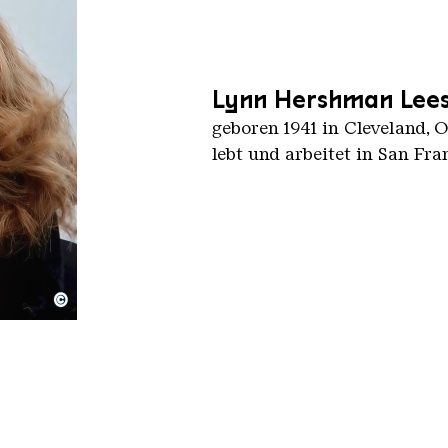
Lynn Hershman Lee
geboren 1941 in Cleveland, O
lebt und arbeitet in San Fra
©
rtrait
SA-4.0