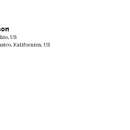
son
hio, US
nsico, Kalifornien, US