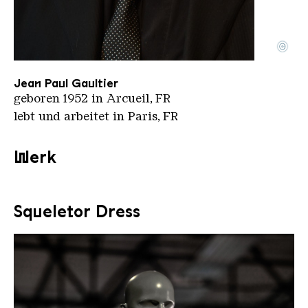
©
Jean Paul Gaultier im Schwuz am 17 Mar 2015 arte
Copyright: arte | Netaction | CC-BY-SA-4.0
Jean Paul Gaultier
geboren 1952 in Arcueil, FR
lebt und arbeitet in Paris, FR
Werk
Squeletor Dress