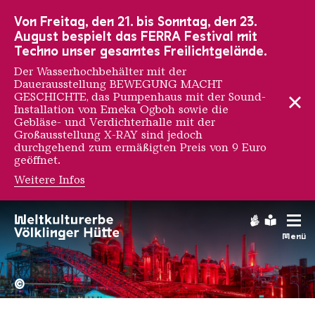
Zur Hauptnavigation
Zur Suche
Zum Inhalt
Zur Fußnavigation
Von Freitag, den 21. bis Sonntag, den 23.
August bespielt das FERRA Festival mit
Techno unser gesamtes Freilichtgelände.
Der Wasserhochbehälter mit der
Dauerausstellung BEWEGUNG MACHT
GESCHICHTE, das Pumpenhaus mit der Sound-
Installation von Emeka Ogboh sowie die
Gebläse- und Verdichterhalle mit der
Großausstellung X-RAY sind jedoch
durchgehend zum ermäßigten Preis von 9 Euro
geöffnet.
Weitere Infos
Jean Paul Gaultier
Gebärdens
Leichte
Menü
Hochofengruppe in Rot
Copyright: Weltkulturerbe 
©