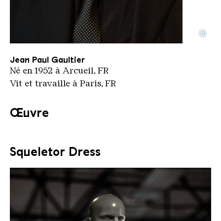
©
Jean Paul Gaultier im Schwuz am 17 Mar 2015 arte
Copyright: arte | Netaction | CC-BY-SA-4.0
Jean Paul Gaultier
Né en 1952 à Arcueil, FR
Vit et travaille à Paris, FR
Œuvre
Squeletor Dress