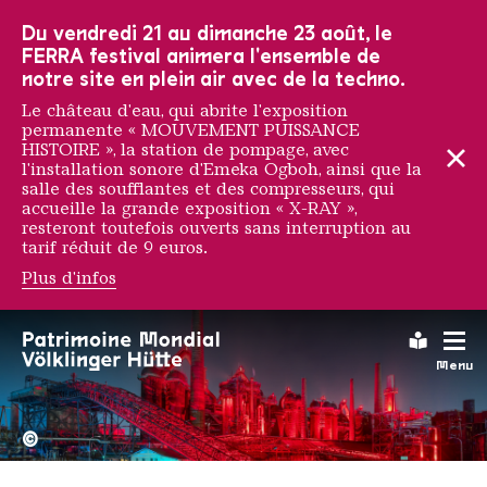
Vers la navigation principale
Vers la recherche
Aller au contenu
Vers la navigation en bas de page
Du vendredi 21 au dimanche 23 août, le
FERRA festival animera l'ensemble de
notre site en plein air avec de la techno.
Le château d'eau, qui abrite l'exposition
permanente « MOUVEMENT PUISSANCE
HISTOIRE », la station de pompage, avec
l'installation sonore d'Emeka Ogboh, ainsi que la
salle des soufflantes et des compresseurs, qui
accueille la grande exposition « X-RAY »,
resteront toutefois ouverts sans interruption au
tarif réduit de 9 euros.
Plus d'infos
Jean Paul Gaultier
Leichte
Menu
La Völklinger Hütte plongé
Copyright: Weltkulturerbe 
©