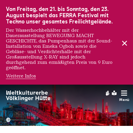
Zur Hauptnavigation
Zur Suche
Zum Inhalt
Zur Fußnavigation
Von Freitag, den 21. bis Sonntag, den 23.
August bespielt das FERRA Festival mit
Techno unser gesamtes Freilichtgelände.
Der Wasserhochbehälter mit der
Dauerausstellung BEWEGUNG MACHT
GESCHICHTE, das Pumpenhaus mit der Sound-
Installation von Emeka Ogboh sowie die
Gebläse- und Verdichterhalle mit der
Großausstellung X-RAY sind jedoch
durchgehend zum ermäßigten Preis von 9 Euro
geöffnet.
Weitere Infos
Henry Gillard Glindoni
Gebärdens
Leichte
Menü
Hochofengruppe in Rot
Copyright: Weltkulturerbe 
©