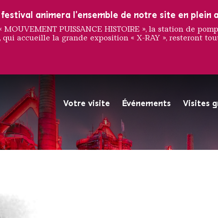
estival animera l'ensemble de notre site en plein a
e « MOUVEMENT PUISSANCE HISTOIRE », la station de pompag
 qui accueille la grande exposition « X-RAY », resteront tout
illard G
Votre visite
Événements
Visites 
La Völklinger Hütte plongé
Copyright: Weltkulturerbe 