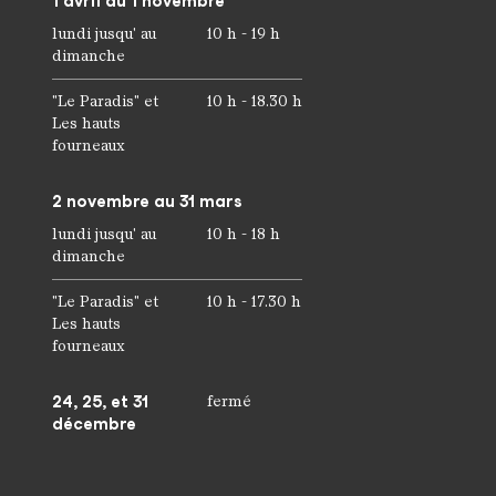
1 avril au 1 novembre
lundi jusqu' au
10 h - 19 h
dimanche
"Le Paradis" et
10 h - 18.30 h
Les hauts
fourneaux
2 novembre au 31 mars
lundi jusqu' au
10 h - 18 h
dimanche
"Le Paradis" et
10 h - 17.30 h
Les hauts
fourneaux
24, 25, et 31
fermé
décembre