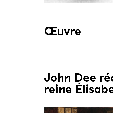
Henry Gillard Glindoni06
Œuvre
John Dee réa
reine Élisabe