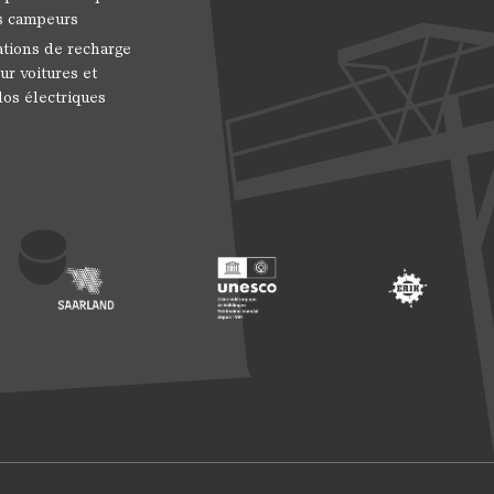
s campeurs
ations de recharge
ur voitures et
los électriques
 Entwicklung
ragte der Bundesregierung für Kultur und Medien
Footer: Saarland
Footer: Unesco Welterbe
Footer: ERIH