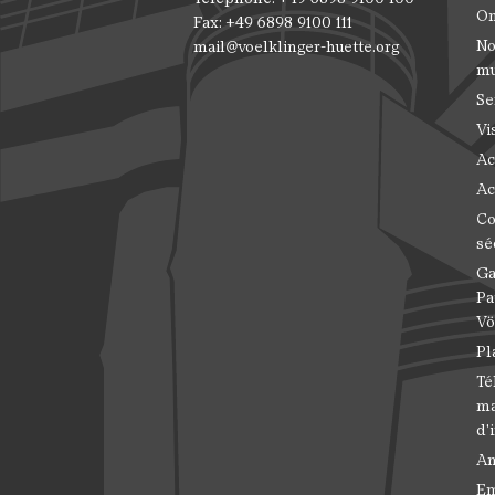
On
Fax: +49 6898 9100 111
No
mail@voelklinger-huette.org
m
Se
Vi
Ac
Ac
Co
sé
Ga
Pa
Vö
Pl
Té
ma
d'
An
Em