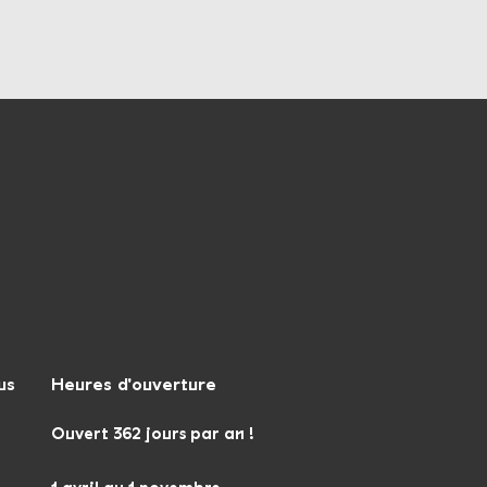
anaux de médias soci
us
Heures d'ouverture
Ouvert 362 jours par an !