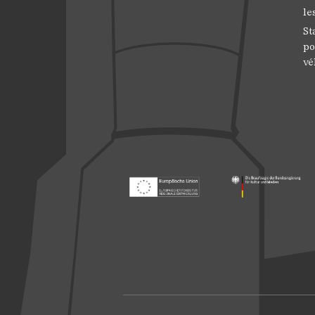
le
St
po
vé
Footer: Europäischer Fonds für nationale
Footer: Die Beauft