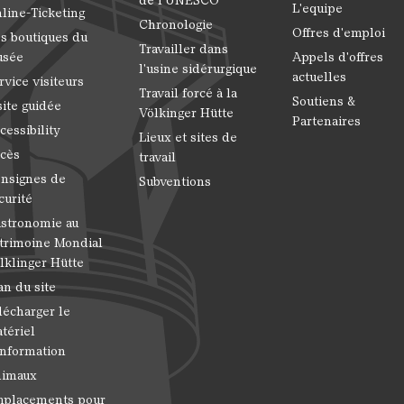
de l'UNESCO
L'equipe
line-Ticketing
Chronologie
Offres d'emploi
s boutiques du
Travailler dans
usée
Appels d'offres
l'usine sidérurgique
actuelles
rvice visiteurs
Travail forcé à la
Soutiens &
site guidée
Völkinger Hütte
Partenaires
cessibility
Lieux et sites de
cès
travail
nsignes de
Subventions
curité
stronomie au
trimoine Mondial
lklinger Hütte
an du site
lécharger le
tériel
information
imaux
placements pour