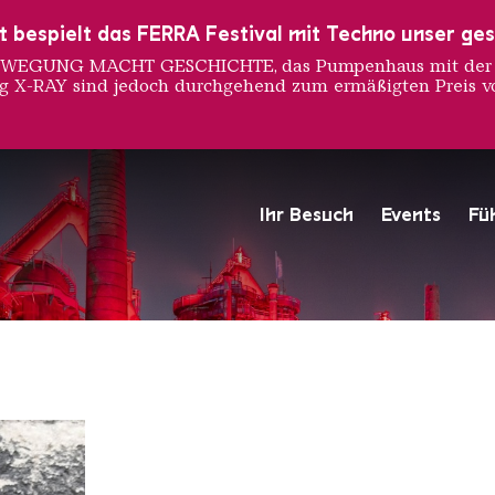
ust bespielt das FERRA Festival mit Techno unser ge
 BEWEGUNG MACHT GESCHICHTE, das Pumpenhaus mit der S
ng X-RAY sind jedoch durchgehend zum ermäßigten Preis vo
 Prévos
Ihr Besuch
Events
Fü
Hochofengruppe in Rot
Copyright: Weltkulturerbe 