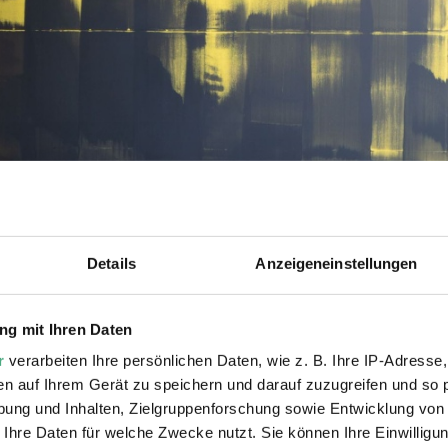
pr
Details
Anzeigeneinstellungen
g mit Ihren Daten
seiller Künstlers Germain Prévost gilt der Suche nac
r
verarbeiten Ihre persönlichen Daten, wie z. B. Ihre IP-Adresse,
n der Möllerhalle der Völklinger Hütte zur Urban Art
en auf Ihrem Gerät zu speichern und darauf zuzugreifen und so 
e Komponenten wie Spontanität und Zufall einen sehr 
ung und Inhalten, Zielgruppenforschung sowie Entwicklung von
en Eisenwerks erwidernd, wandte er eine ausgefallene
 Ihre Daten für welche Zwecke nutzt. Sie können Ihre Einwilligun
ämlich aus einem von ihm gesteuerten Gabelstapler u