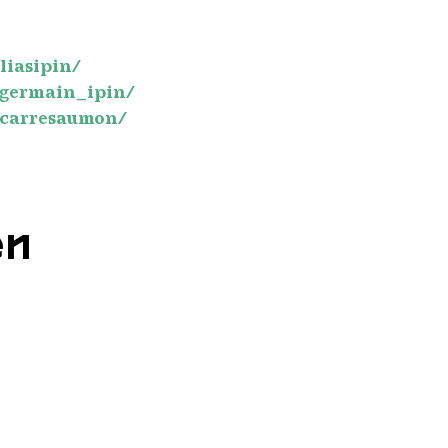
liasipin/
germain_ipin/
/carresaumon/
en