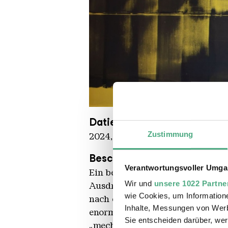
Germain Prevost Fork KHV kom
Copyright: Karl Heinrich Veith
Datierung
Zustimmung
2024, in situ
Beschreibung
Verantwortungsvoller Umgan
Ein besonderes Interesse des Mar
Wir und
unsere 1022 Partne
Ausdrucksformen. Seine Arbeit i
wie Cookies, um Information
nach einer urbanen Ästhetik, di
Inhalte, Messungen von Werb
enormen Dimensionen des einstig
Sie entscheiden darüber, wer
„mechanischer Pinsel“ bestand n