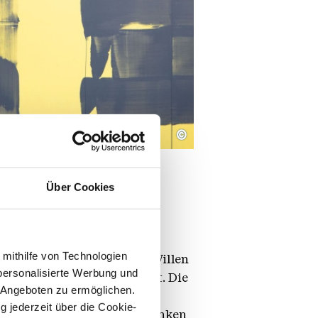
©
Über Cookies
h neuen, unkonventionellen
 mithilfe von Technologien
 Biennale 2024 zeugt vom Willen
personalisierte Werbung und
hohen Stellenwert einräumt. Die
 Angeboten zu ermöglichen.
 Arbeitsweise an: Sein
g jederzeit über die Cookie-
nd einer an dessen Gabelzinken