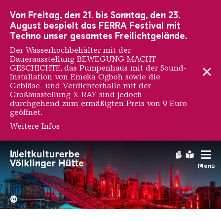
Zur Hauptnavigation
Zur Suche
Zum Inhalt
Zur Fußnavigation
Von Freitag, den 21. bis Sonntag, den 23.
August bespielt das FERRA Festival mit
Techno unser gesamtes Freilichtgelände.
Der Wasserhochbehälter mit der
Dauerausstellung BEWEGUNG MACHT
GESCHICHTE, das Pumpenhaus mit der Sound-
Installation von Emeka Ogboh sowie die
Gebläse- und Verdichterhalle mit der
Großausstellung X-RAY sind jedoch
durchgehend zum ermäßigten Preis von 9 Euro
geöffnet.
Weitere Infos
Erosie
Gebärdens
Leichte
Menü
Hochofengruppe in Rot
Copyright: Weltkulturerbe 
©