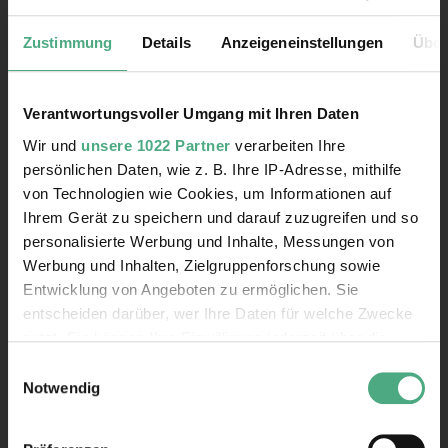
Zustimmung
Details
Anzeigeneinstellungen
Über
Verantwortungsvoller Umgang mit Ihren Daten
Kontakt
Wir und
unsere 1022 Partner
verarbeiten Ihre
Rathausstraße 75 – 79
persönlichen Daten, wie z. B. Ihre IP-Adresse, mithilfe
66333 Völklingen
von Technologien wie Cookies, um Informationen auf
Ihrem Gerät zu speichern und darauf zuzugreifen und so
Telefon: +49 6898 9100 100
personalisierte Werbung und Inhalte, Messungen von
Telefax: +49 6898 9100 111
mail@voelklinger-huette.org
Werbung und Inhalten, Zielgruppenforschung sowie
Entwicklung von Angeboten zu ermöglichen. Sie
entscheiden darüber, wer Ihre Daten für welche Zwecke
Öffnungszeiten
nutzt. Sie können Ihre Einwilligung jederzeit über die
Cookie-Erklärung oder durch Klicken auf das Privacy
Einwilligungsauswahl
362 Tage im Jahr geöffnet!
Trigger Symbol ändern oder widerrufen
Notwendig
1. April bis 1. November
Wenn Sie es erlauben, würden wir auch gerne: