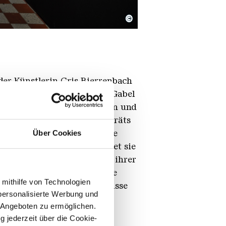
©
der Künstlerin Cris Bierrenbach
ze Metallwerkzeuge von der Gabel
Die Penetrationen erschrecken und
alt. Doch: Die intimen Porträts
ivität hinweg. Dadurch sowie
Über Cookies
hen Blick. Dies unterscheidet sie
erberg
– einem Röntgenbild ihrer
h greift dieses literarische
 mithilfe von Technologien
r Sexualität, Machtverhältnisse
personalisierte Werbung und
weiter.
 Angeboten zu ermöglichen.
g jederzeit über die Cookie-