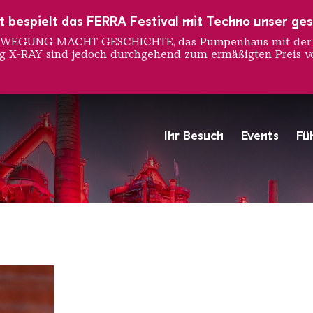
ust bespielt das FERRA Festival mit Techno unser ge
 BEWEGUNG MACHT GESCHICHTE, das Pumpenhaus mit der S
ng X-RAY sind jedoch durchgehend zum ermäßigten Preis vo
errenbac
Ihr Besuch
Events
Fü
Hochofengruppe in Rot
Copyright: Weltkulturerbe 