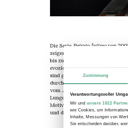
Retrato Intimo
Copyright: Hans-Georg Merkel | 
Die Serie
Retrato Íntimo
von 2003
zeigen. Für die Bilder hat sich 
bis zur Spritze – durch eine Vas
evozieren weibliche Erfahrungen 
sind gleichzeitig selbstbestimmt
Zustimmung
durch ihre Drastik und klinische 
vom „Innenportrait“ der Figur
Verantwortungsvoller Umgan
Lunge. Hans Castorp erhält es v
Wir und
unsere 1022 Partne
Motiv auf, entwickelt es jedoch 
wie Cookies, um Information
und die Grenzen
Inhalte, Messungen von Werb
Sie entscheiden darüber, wer