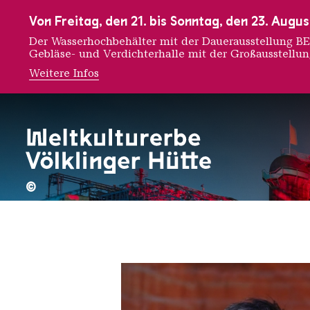
Zur Hauptnavigation
Zur Suche
Zum Inhalt
Zur Fußnavigation
Von Freitag, den 21. bis Sonntag, den 23. Aug
Der Wasserhochbehälter mit der Dauerausstellung
Gebläse- und Verdichterhalle mit der Großausstellu
Weitere Infos
Cris Bi
©