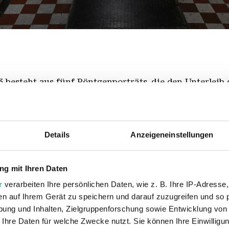
Weltkulturerbe Völklinger Hütte
 besteht aus fünf Röntgenporträts, die den Unterleib 
die Brasilianerin verschiedene scharfkantige und spit
eline-Schicht geschützt – in ihre Vagina eingeführt. 
von häuslicher, sexualisierter und medizinischer Gew
 und setzen sich über die Vorstellung weiblicher Pass
Details
Anzeigeneinstellungen
Kälte entziehen sie sich einem lustvollen voyeuristisc
 Clawdia Chauchat aus Thomas Manns Roman
Der Zaub
g mit Ihren Daten
on Chauchat nach einer gemeinsamen Nacht. Bierrenbac
r
verarbeiten Ihre persönlichen Daten, wie z. B. Ihre IP-Adresse,
in ihrer Röntgenreihe zu einer scharfen Reflexion übe
en auf Ihrem Gerät zu speichern und darauf zuzugreifen und so 
 des weiblichen Körpers 
ung und Inhalten, Zielgruppenforschung sowie Entwicklung von
 Ihre Daten für welche Zwecke nutzt. Sie können Ihre Einwilligun