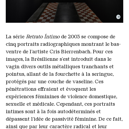
©
Retrato Intimo
Copyright: Hans-Georg Merkel | Weltkulturerbe Völ
La série
Retrato Íntimo
de 2003 se compose de
cinq portraits radiographiques montrant le bas-
ventre de l'artiste Cris Bierrenbach. Pour ces
images, la Brésilienne s'est introduit dans le
vagin divers outils métalliques tranchants et
pointus, allant de la fourchette à la seringue,
protégés par une couche de vaseline. Ces
pénétrations effraient et évoquent les
expériences féminines de violence domestique,
sexuelle et médicale. Cependant, ces portraits
intimes sont à la fois autodéterminés et
dépassent l'idée de passivité féminine. De ce fait,
ainsi que par leur caractère radical et leur