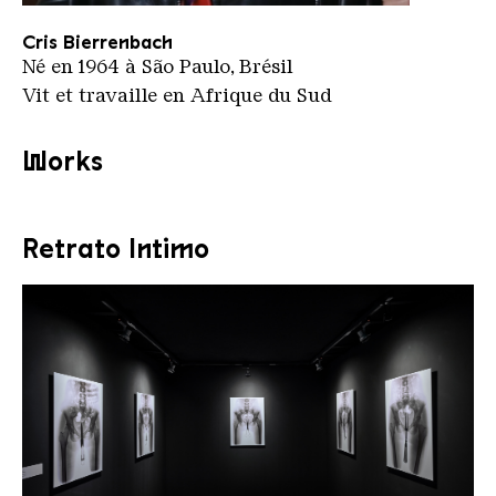
Cris Bierrenbach
Copyright: © Philipp Majer / Weltkulturerbe Völkli
Cris Bierrenbach
Né en 1964 à São Paulo, Brésil
Vit et travaille en Afrique du Sud
Works
Retrato Intimo