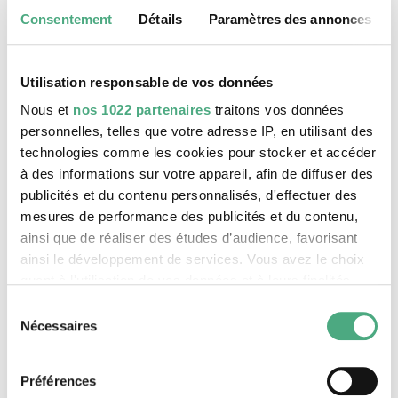
Consentement
Détails
Paramètres des annonces
Utilisation responsable de vos données
Nous et
nos 1022 partenaires
traitons vos données
personnelles, telles que votre adresse IP, en utilisant des
©
technologies comme les cookies pour stocker et accéder
beiirenbach Orange Garden
Copyright: Hans-Georg Merkel | Weltkulturerbe Völ
à des informations sur votre appareil, afin de diffuser des
publicités et du contenu personnalisés, d'effectuer des
L'installation
immersive
Orange
Gardens
de
mesures de performance des publicités et du contenu,
l'artiste
brésilienne
Cris
Bierrenbach
reprend
la
ainsi que de réaliser des études d’audience, favorisant
forme
du
labyrinthe
de
Hampton
Court
,
à
ainsi le développement de services. Vous avez le choix
Londres
.
À la différence de
leur modèle
quant à l'utilisation de vos données et à leurs finalités.
Vous pouvez modifier ou retirer votre consentement à
historique, les murs
de ce
labyrinthe sont
Sélection
tout moment en consultant la Déclaration relative aux
Nécessaires
constitués d
e
voiles
transparentes imprimées
du
cookies ou en cliquant sur l'icône de confidentialité.
numériquement
reproduisant
des briques («
consentement
tijolo baiano ») utilisée
s
au Brésil comme
Préférences
Si vous le permettez, nous aimerions également :
matériau de construction bon marché.
Cette