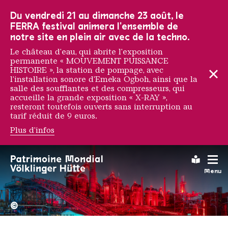
Vers la navigation principale
Vers la recherche
Aller au contenu
Vers la navigation en bas de page
Du vendredi 21 au dimanche 23 août, le
FERRA festival animera l'ensemble de
notre site en plein air avec de la techno.
Le château d'eau, qui abrite l'exposition
permanente « MOUVEMENT PUISSANCE
HISTOIRE », la station de pompage, avec
l'installation sonore d'Emeka Ogboh, ainsi que la
salle des soufflantes et des compresseurs, qui
accueille la grande exposition « X-RAY »,
resteront toutefois ouverts sans interruption au
tarif réduit de 9 euros.
Plus d'infos
Cris Bierrenbach
Leichte
Menu
La Völklinger Hütte plongé
Copyright: Weltkulturerbe 
©