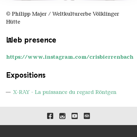
partenaires peuvent combiner ces informations avec
d'autres données que vous leur avez fournies ou qu'ils
© Philipp Majer / Weltkulturerbe Völklinger
ont collectées dans le cadre de votre utilisation des
Hütte
services.
Web presence
https://www.instagram.com/crisbierrenbach
Expositions
X-RAY - La puissance du regard Röntgen
Liens vers nos canaux de 