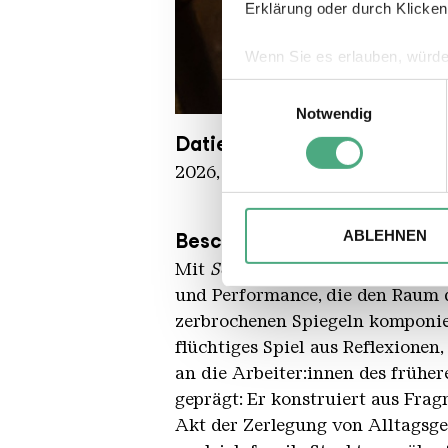
Erklärung oder durch Klicken
Wenn Sie es erlauben, würde
Informationen über Ihre 
Einwilligungsauswahl
Ihr Gerät durch aktives 
UAB Werke BAPTISTE DEBOM
Copyright: Weltkulturerbe Völkl
Notwendig
Erfahren Sie mehr darüber, w
Datierung
Einzelheiten
fest.
2026, in situ
Wir verwenden ggfs. Cookies
die Zugriffe auf unsere Webs
ABLEHNEN
Beschreibung
Website an unsere Partner fü
Mit
Solar Echo
präsentiert der P
möglicherweise mit weiteren
und Performance, die den Raum d
der Dienste gesammelt habe
zerbrochenen Spiegeln komponier
flüchtiges Spiel aus Reflexionen
an die Arbeiter:innen des frühe
geprägt: Er konstruiert aus Fra
Akt der Zerlegung von Alltagsge