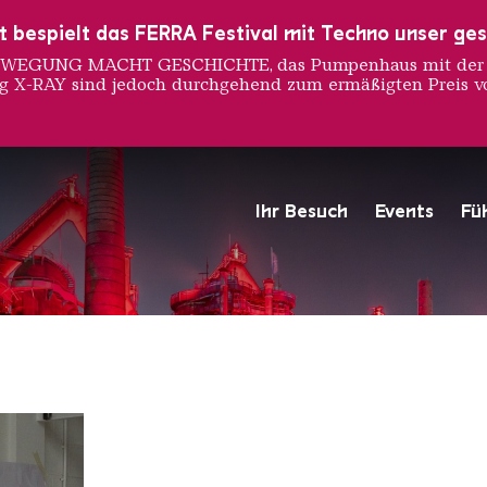
ust bespielt das FERRA Festival mit Techno unser ge
 BEWEGUNG MACHT GESCHICHTE, das Pumpenhaus mit der S
ng X-RAY sind jedoch durchgehend zum ermäßigten Preis vo
te Debo
Ihr Besuch
Events
Fü
Hochofengruppe in Rot
Copyright: Weltkulturerbe 