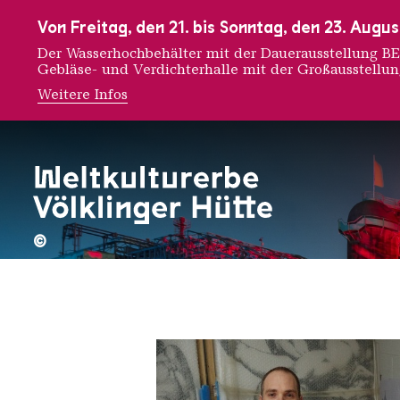
Zur Hauptnavigation
Zur Suche
Zum Inhalt
Zur Fußnavigation
Von Freitag, den 21. bis Sonntag, den 23. Aug
Der Wasserhochbehälter mit der Dauerausstellung
Gebläse- und Verdichterhalle mit der Großausstellu
Weitere Infos
Baptis
©