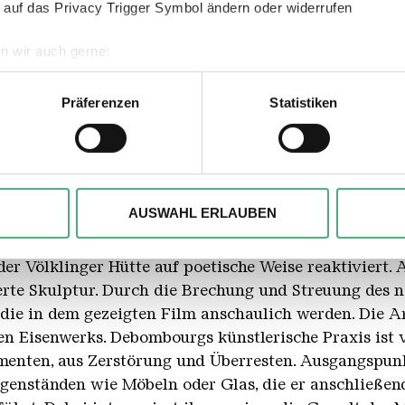
 auf das Privacy Trigger Symbol ändern oder widerrufen
n wir auch gerne:
geografische Lage erfassen, welche bis auf einige Meter genau 
Scannen nach bestimmten Merkmalen (Fingerprinting) identifizie
BOURG
inger Hütte / Celine Felber, ©VG Bild-Kunst, Bonn 202
Präferenzen
Statistiken
ie Ihre persönlichen Daten verarbeitet werden, und legen Sie I
Material
gebrochener Spiegel, Lede
und Neopren; Video der 
, um Inhalte und Anzeigen zu personalisieren, besondere Funkt
ite zu analysieren. Außerdem geben wir ggfs. Informationen zu 
AUSWAHL ERLAUBEN
r soziale Medien, Werbung und Analysen weiter. Unsere Partner
ariser Künstler Baptiste Debombourg eine ortsspezifi
 Daten zusammen, die Sie ihnen bereitgestellt haben oder die s
er Völklinger Hütte auf poetische Weise reaktiviert. 
n.
te Skulptur. Durch die Brechung und Streuung des na
, die in dem gezeigten Film anschaulich werden. Die 
ren Eisenwerks. Debombourgs künstlerische Praxis ist
gmenten, aus Zerstörung und Überresten. Ausgangspunkt
genständen wie Möbeln oder Glas, die er anschließen