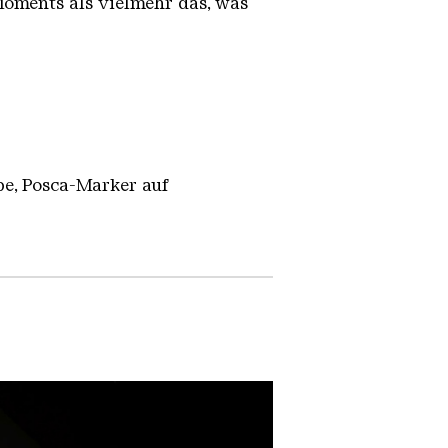
 Moments als vielmehr das, was
be, Posca-Marker auf