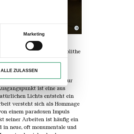
sein können
©
ren
6
Marketing
hre Präferenzen im
Abschnitt
r, Textilien, Silikone, Cyanolithe
gehenden Figur
ionen anbieten zu können und
Ihrer Verwendung unserer
ALLE ZULASSEN
 führen diese Informationen
sche Arbeit zwischen Skulptur
ie im Rahmen Ihrer Nutzung
Ausgangspunkt ist eine aus
türlichen Lichts entsteht ein
Arbeit versteht sich als Hommage
 von einem paradoxen Impuls
 seiner Arbeiten ist häufig ein
d in neue, oft monumentale und