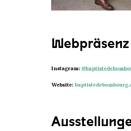
Baptiste Debombourg BD01 prin
Copyright: Baptiste Debombourg
Webpräsenz
Instagram:
@baptistedebombo
Website:
baptistedebombourg
Ausstellung