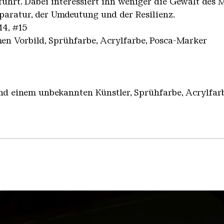
führt. Dabei interessiert ihn weniger die Gewalt des
eparatur, der Umdeutung und der Resilienz.
14, #15
n Vorbild, Sprühfarbe, Acrylfarbe, Posca-Marker
nd einem unbekannten Künstler, Sprühfarbe, Acrylfar