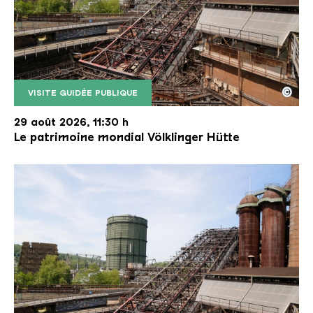
©
VISITE GUIDÉE PUBLIQUE
Le monte-charge incliné de la Völklinger Hütte avec
Copyright: Weltkulturerbe Völklinger Hütte | Karl 
29 août 2026, 11:30 h
Le patrimoine mondial Völklinger Hütte