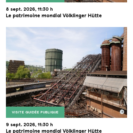
Le monte-charge incliné de la Völklinger Hütte avec
Copyright: Weltkulturerbe Völklinger Hütte | Karl 
8 sept. 2026, 11:30 h
Le patrimoine mondial Völklinger Hütte
©
VISITE GUIDÉE PUBLIQUE
Le monte-charge incliné de la Völklinger Hütte avec
Copyright: Weltkulturerbe Völklinger Hütte | Karl 
9 sept. 2026, 11:30 h
Le patrimoine mondial Völklinger Hütte