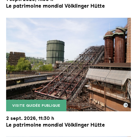
Le patrimoine mondial Völklinger Hütte
©
VISITE GUIDÉE PUBLIQUE
Le monte-charge incliné de la Völklinger Hütte avec
Copyright: Weltkulturerbe Völklinger Hütte | Karl 
2 sept. 2026, 11:30 h
Le patrimoine mondial Völklinger Hütte