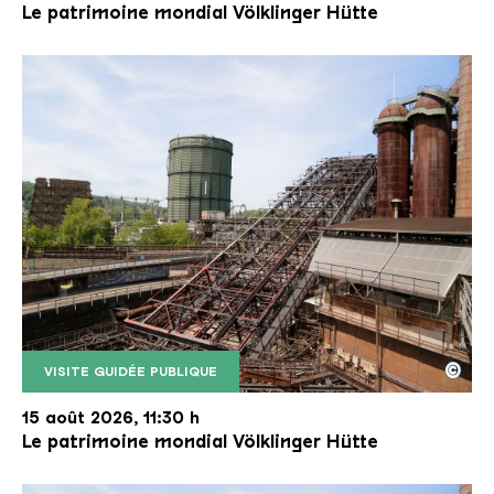
Le patrimoine mondial Völklinger Hütte
©
VISITE GUIDÉE PUBLIQUE
Le monte-charge incliné de la Völklinger Hütte avec
Copyright: Weltkulturerbe Völklinger Hütte | Karl 
15 août 2026, 11:30 h
Le patrimoine mondial Völklinger Hütte