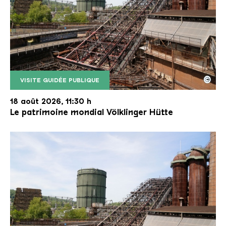
©
VISITE GUIDÉE PUBLIQUE
Le monte-charge incliné de la Völklinger Hütte avec
Copyright: Weltkulturerbe Völklinger Hütte | Karl 
18 août 2026, 11:30 h
Le patrimoine mondial Völklinger Hütte