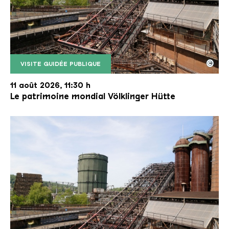
©
VISITE GUIDÉE PUBLIQUE
Le monte-charge incliné de la Völklinger Hütte avec
Copyright: Weltkulturerbe Völklinger Hütte | Karl 
11 août 2026, 11:30 h
Le patrimoine mondial Völklinger Hütte