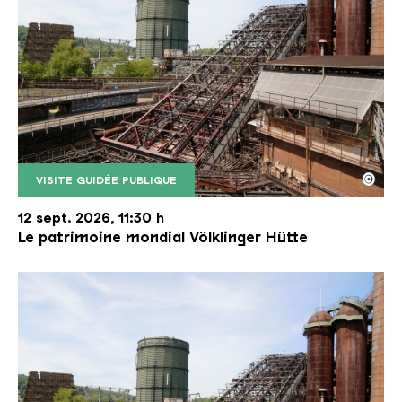
©
VISITE GUIDÉE PUBLIQUE
Le monte-charge incliné de la Völklinger Hütte avec
Copyright: Weltkulturerbe Völklinger Hütte | Karl 
12 sept. 2026, 11:30 h
Le patrimoine mondial Völklinger Hütte