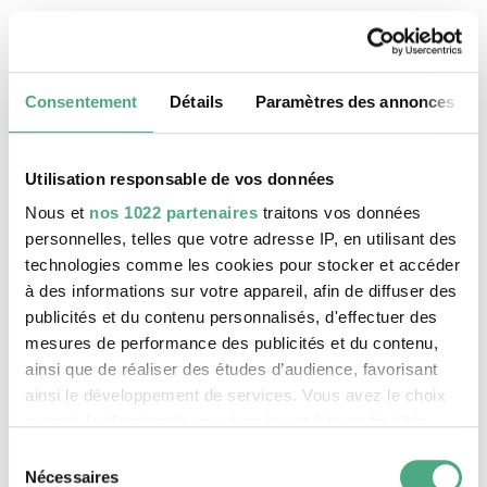
24 août 2026, 11:30 h
Le patrimoine mondial Völklinger Hütte
Consentement
Détails
Paramètres des annonces
Utilisation responsable de vos données
Nous et
nos 1022 partenaires
traitons vos données
personnelles, telles que votre adresse IP, en utilisant des
technologies comme les cookies pour stocker et accéder
à des informations sur votre appareil, afin de diffuser des
publicités et du contenu personnalisés, d'effectuer des
mesures de performance des publicités et du contenu,
ainsi que de réaliser des études d’audience, favorisant
ainsi le développement de services. Vous avez le choix
©
VISITE GUIDÉE PUBLIQUE
Le monte-charge incliné de la Völklinger Hütte avec
Copyright: Weltkulturerbe Völklinger Hütte | Karl 
quant à l'utilisation de vos données et à leurs finalités.
25 août 2026, 11:30 h
Vous pouvez modifier ou retirer votre consentement à
Sélection
Le patrimoine mondial Völklinger Hütte
tout moment en consultant la Déclaration relative aux
Nécessaires
du