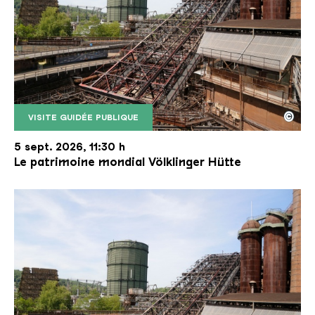
©
VISITE GUIDÉE PUBLIQUE
Le monte-charge incliné de la Völklinger Hütte avec
Copyright: Weltkulturerbe Völklinger Hütte | Karl 
5 sept. 2026, 11:30 h
Le patrimoine mondial Völklinger Hütte