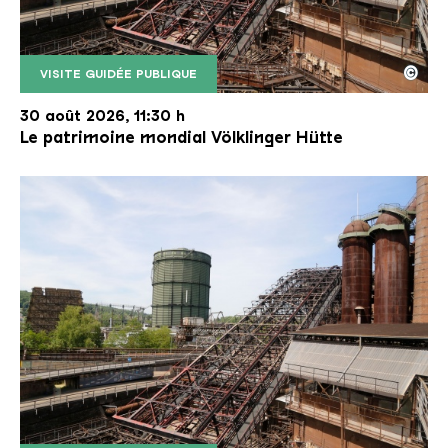
©
VISITE GUIDÉE PUBLIQUE
Le monte-charge incliné de la Völklinger Hütte avec
Copyright: Weltkulturerbe Völklinger Hütte | Karl 
30 août 2026, 11:30 h
Le patrimoine mondial Völklinger Hütte