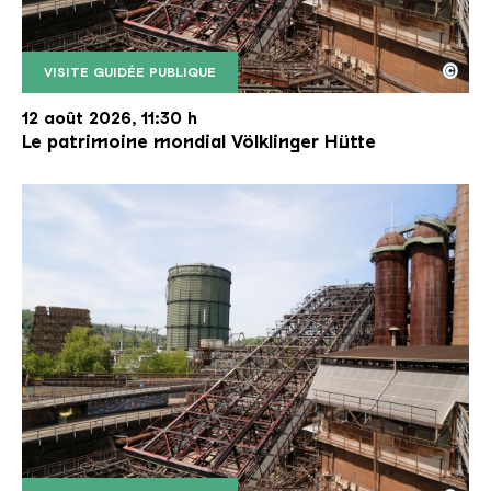
©
VISITE GUIDÉE PUBLIQUE
Le monte-charge incliné de la Völklinger Hütte avec
Copyright: Weltkulturerbe Völklinger Hütte | Karl 
12 août 2026, 11:30 h
Le patrimoine mondial Völklinger Hütte