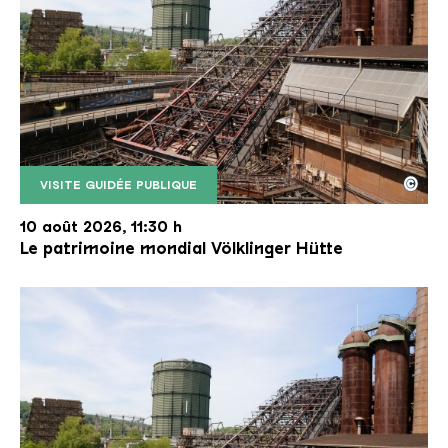
©
VISITE GUIDÉE PUBLIQUE
Le monte-charge incliné de la Völklinger Hütte avec
Copyright: Weltkulturerbe Völklinger Hütte | Karl 
10 août 2026, 11:30 h
Le patrimoine mondial Völklinger Hütte