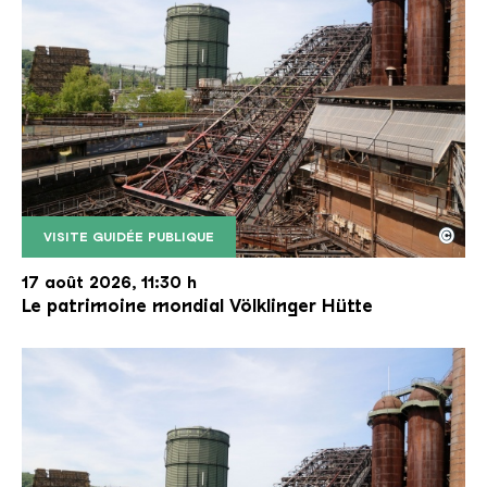
©
VISITE GUIDÉE PUBLIQUE
Le monte-charge incliné de la Völklinger Hütte avec
Copyright: Weltkulturerbe Völklinger Hütte | Karl 
17 août 2026, 11:30 h
Le patrimoine mondial Völklinger Hütte