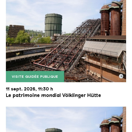
©
VISITE GUIDÉE PUBLIQUE
Le monte-charge incliné de la Völklinger Hütte avec
Copyright: Weltkulturerbe Völklinger Hütte | Karl 
11 sept. 2026, 11:30 h
Le patrimoine mondial Völklinger Hütte