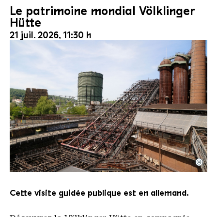
Le patrimoine mondial Völklinger
Hütte
21 juil. 2026, 11:30 h
©
Le monte-charge incliné de la Völklinger Hütte avec
Copyright: Weltkulturerbe Völklinger Hütte | Karl 
Cette visite guidée publique est en allemand.