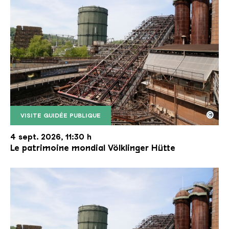
©
VISITE GUIDÉE PUBLIQUE
Le monte-charge incliné de la Völklinger Hütte avec
Copyright: Weltkulturerbe Völklinger Hütte | Karl 
4 sept. 2026, 11:30 h
Le patrimoine mondial Völklinger Hütte