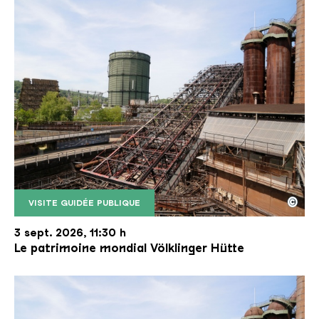
©
VISITE GUIDÉE PUBLIQUE
Le monte-charge incliné de la Völklinger Hütte avec
Copyright: Weltkulturerbe Völklinger Hütte | Karl 
3 sept. 2026, 11:30 h
Le patrimoine mondial Völklinger Hütte