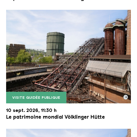
©
VISITE GUIDÉE PUBLIQUE
Le monte-charge incliné de la Völklinger Hütte avec
Copyright: Weltkulturerbe Völklinger Hütte | Karl 
10 sept. 2026, 11:30 h
Le patrimoine mondial Völklinger Hütte