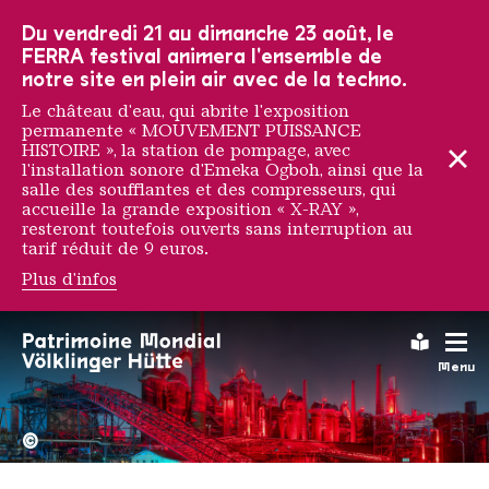
Vers la navigation principale
Vers la recherche
Aller au contenu
Vers la navigation en bas de page
Du vendredi 21 au dimanche 23 août, le
FERRA festival animera l'ensemble de
notre site en plein air avec de la techno.
Le château d'eau, qui abrite l'exposition
permanente « MOUVEMENT PUISSANCE
HISTOIRE », la station de pompage, avec
l'installation sonore d'Emeka Ogboh, ainsi que la
salle des soufflantes et des compresseurs, qui
accueille la grande exposition « X-RAY »,
resteront toutefois ouverts sans interruption au
tarif réduit de 9 euros.
Plus d'infos
Leichte
Menu
La Völklinger Hütte plongé
Copyright: Weltkulturerbe 
©