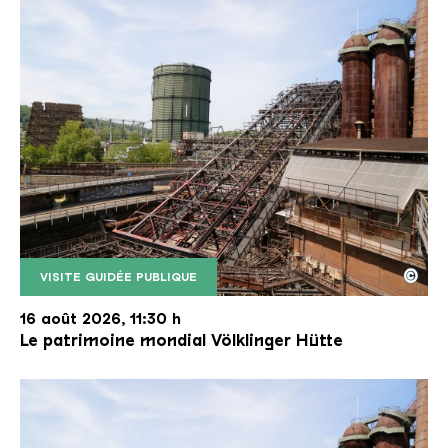
©
VISITE GUIDÉE PUBLIQUE
Le monte-charge incliné de la Völklinger Hütte avec
Copyright: Weltkulturerbe Völklinger Hütte | Karl 
16 août 2026, 11:30 h
Le patrimoine mondial Völklinger Hütte