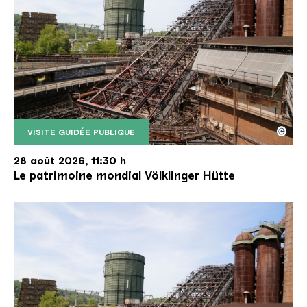
©
VISITE GUIDÉE PUBLIQUE
Le monte-charge incliné de la Völklinger Hütte avec
Copyright: Weltkulturerbe Völklinger Hütte | Karl 
28 août 2026, 11:30 h
Le patrimoine mondial Völklinger Hütte