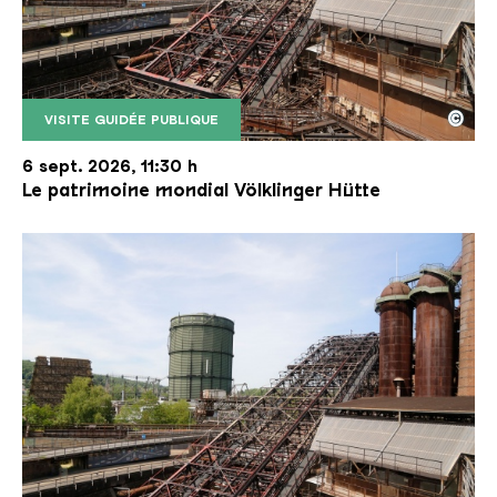
©
VISITE GUIDÉE PUBLIQUE
Le monte-charge incliné de la Völklinger Hütte avec
Copyright: Weltkulturerbe Völklinger Hütte | Karl 
6 sept. 2026, 11:30 h
Le patrimoine mondial Völklinger Hütte