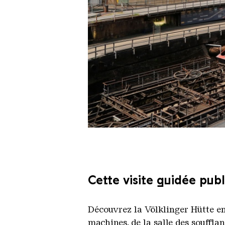
Le monte-charge incliné de la Vö
Copyright: Weltkulturerbe Völkli
Cette visite guidée pub
Découvrez la Völklinger Hütte en
machines, de la salle des souffl