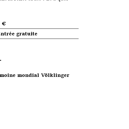
 €
ntrée gratuite
.
trimoine mondial Völklinger