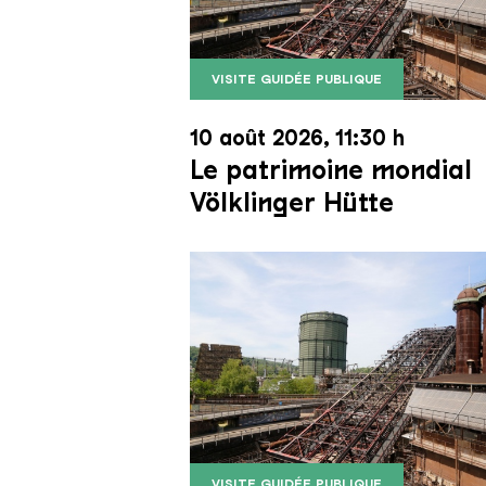
VISITE GUIDÉE PUBLIQUE
Le monte-charge incliné de la Vö
Copyright: Weltkulturerbe Völkli
10 août 2026, 11:30 h
Le patrimoine mondial
Völklinger Hütte
VISITE GUIDÉE PUBLIQUE