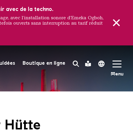
ir avec de la techno.
e, avec l'installation sonore d'Emeka Ogboh,
efois ouverts sans interruption au tarif réduit
guidées
Boutique en ligne
Search Toggle
Leichte Sprache
Language 
e dans la lumière rouge
Menu
Völklinger Hütte | Oliver Dietze
r Hütte