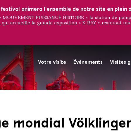
estival animera l'ensemble de notre site en plein a
e « MOUVEMENT PUISSANCE HISTOIRE », la station de pompag
 qui accueille la grande exposition « X-RAY », resteront tout
Votre visite
Événements
Visites 
La Völklinger Hütte plongé
Copyright: Weltkulturerbe 
e mondial Völklinge