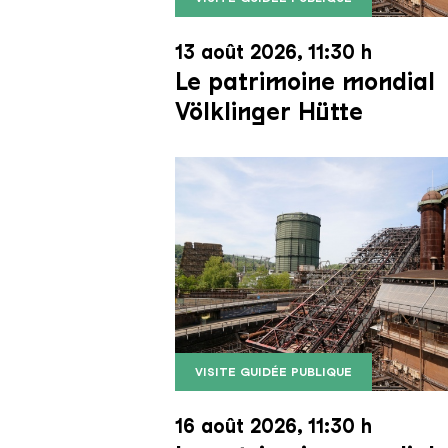
Le monte-charge incliné de la Vö
Copyright: Weltkulturerbe Völkli
13 août 2026, 11:30 h
Le patrimoine mondial
Völklinger Hütte
VISITE GUIDÉE PUBLIQUE
Le monte-charge incliné de la Vö
Copyright: Weltkulturerbe Völkli
16 août 2026, 11:30 h