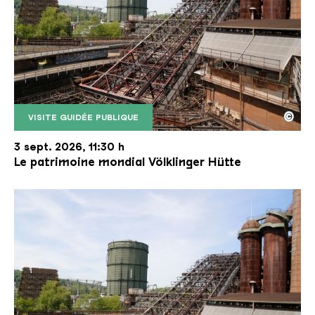
©
VISITE GUIDÉE PUBLIQUE
Le monte-charge incliné de la Völklinger Hütte avec
Copyright: Weltkulturerbe Völklinger Hütte | Karl 
3 sept. 2026, 11:30 h
Le patrimoine mondial Völklinger Hütte