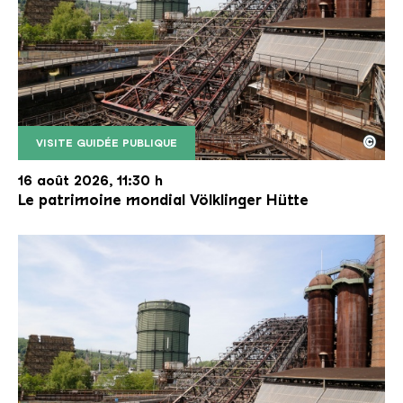
©
VISITE GUIDÉE PUBLIQUE
Le monte-charge incliné de la Völklinger Hütte avec
Copyright: Weltkulturerbe Völklinger Hütte | Karl 
16 août 2026, 11:30 h
Le patrimoine mondial Völklinger Hütte