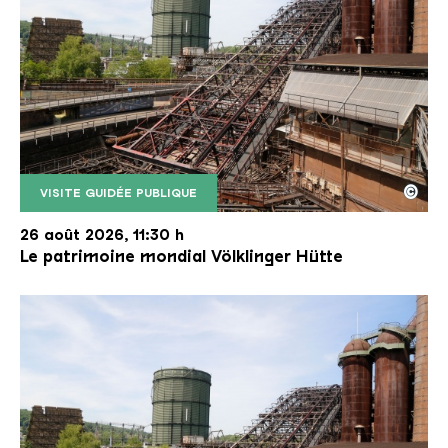
©
VISITE GUIDÉE PUBLIQUE
Le monte-charge incliné de la Völklinger Hütte avec
Copyright: Weltkulturerbe Völklinger Hütte | Karl 
26 août 2026, 11:30 h
Le patrimoine mondial Völklinger Hütte