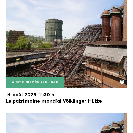
©
VISITE GUIDÉE PUBLIQUE
Le monte-charge incliné de la Völklinger Hütte avec
Copyright: Weltkulturerbe Völklinger Hütte | Karl 
14 août 2026, 11:30 h
Le patrimoine mondial Völklinger Hütte