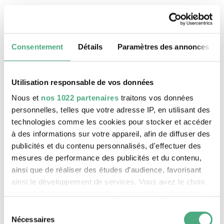
19 août 2026, 11:30 h
Le patrimoine mondial Völklinger Hütte
Consentement
Détails
Paramètres des annonces
Utilisation responsable de vos données
Nous et
nos 1022 partenaires
traitons vos données
personnelles, telles que votre adresse IP, en utilisant des
technologies comme les cookies pour stocker et accéder
à des informations sur votre appareil, afin de diffuser des
publicités et du contenu personnalisés, d'effectuer des
mesures de performance des publicités et du contenu,
ainsi que de réaliser des études d’audience, favorisant
ainsi le développement de services. Vous avez le choix
©
VISITE GUIDÉE PUBLIQUE
Le monte-charge incliné de la Völklinger Hütte avec
Copyright: Weltkulturerbe Völklinger Hütte | Karl 
quant à l'utilisation de vos données et à leurs finalités.
20 août 2026, 11:30 h
Vous pouvez modifier ou retirer votre consentement à
Sélection
Le patrimoine mondial Völklinger Hütte
tout moment en consultant la Déclaration relative aux
Nécessaires
du