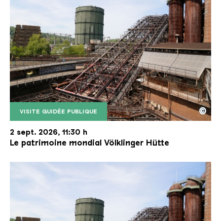
©
VISITE GUIDÉE PUBLIQUE
Le monte-charge incliné de la Völklinger Hütte avec
Copyright: Weltkulturerbe Völklinger Hütte | Karl 
2 sept. 2026, 11:30 h
Le patrimoine mondial Völklinger Hütte