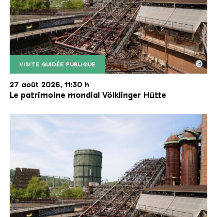
©
VISITE GUIDÉE PUBLIQUE
Le monte-charge incliné de la Völklinger Hütte avec
Copyright: Weltkulturerbe Völklinger Hütte | Karl 
27 août 2026, 11:30 h
Le patrimoine mondial Völklinger Hütte