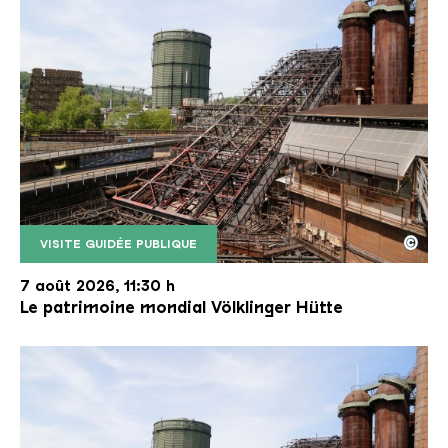
©
VISITE GUIDÉE PUBLIQUE
Le monte-charge incliné de la Völklinger Hütte avec
Copyright: Weltkulturerbe Völklinger Hütte | Karl 
7 août 2026, 11:30 h
Le patrimoine mondial Völklinger Hütte