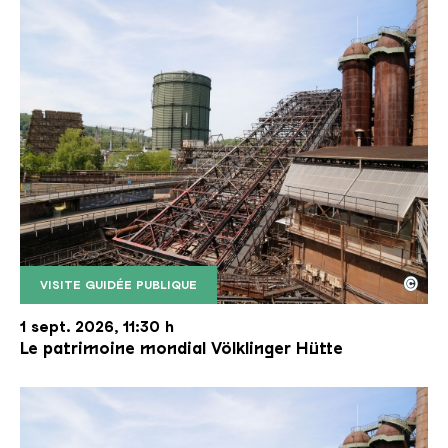
©
VISITE GUIDÉE PUBLIQUE
Le monte-charge incliné de la Völklinger Hütte avec
Copyright: Weltkulturerbe Völklinger Hütte | Karl 
1 sept. 2026, 11:30 h
Le patrimoine mondial Völklinger Hütte