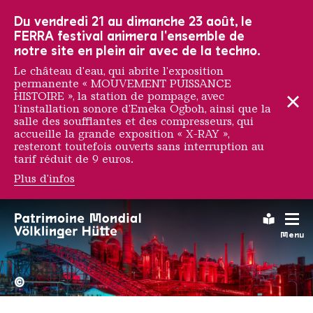
Vers la navigation principale
Vers la recherche
Aller au contenu
Vers la navigation en bas de page
Du vendredi 21 au dimanche 23 août, le
FERRA festival animera l'ensemble de
notre site en plein air avec de la techno.
Le château d'eau, qui abrite l'exposition
permanente « MOUVEMENT PUISSANCE
HISTOIRE », la station de pompage, avec
l'installation sonore d'Emeka Ogboh, ainsi que la
salle des soufflantes et des compresseurs, qui
accueille la grande exposition « X-RAY »,
resteront toutefois ouverts sans interruption au
tarif réduit de 9 euros.
Plus d'infos
Leichte
Menu
La Völklinger Hütte plongé
Copyright: Weltkulturerbe 
©