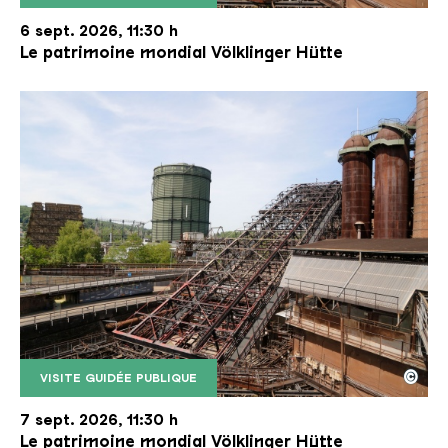
Le monte-charge incliné de la Völklinger Hütte avec
Copyright: Weltkulturerbe Völklinger Hütte | Karl 
6 sept. 2026, 11:30 h
Le patrimoine mondial Völklinger Hütte
©
VISITE GUIDÉE PUBLIQUE
Le monte-charge incliné de la Völklinger Hütte avec
Copyright: Weltkulturerbe Völklinger Hütte | Karl 
7 sept. 2026, 11:30 h
Le patrimoine mondial Völklinger Hütte