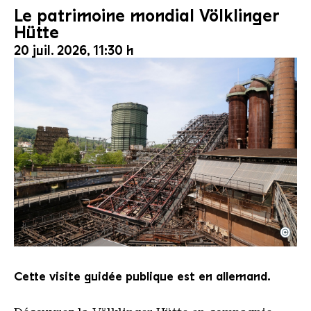
Le patrimoine mondial Völklinger
Hütte
20 juil. 2026, 11:30 h
©
Le monte-charge incliné de la Völklinger Hütte avec
Copyright: Weltkulturerbe Völklinger Hütte | Karl 
Cette visite guidée publique est en allemand.