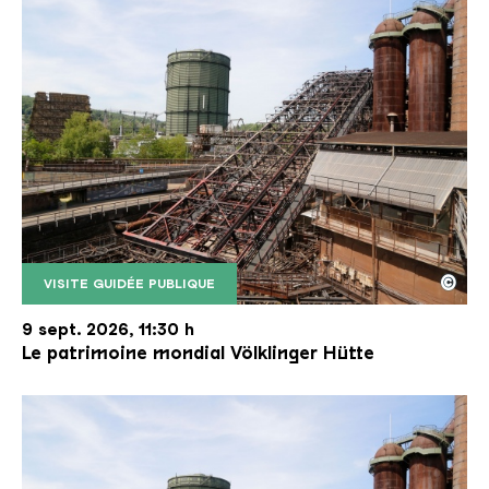
©
VISITE GUIDÉE PUBLIQUE
Le monte-charge incliné de la Völklinger Hütte avec
Copyright: Weltkulturerbe Völklinger Hütte | Karl 
9 sept. 2026, 11:30 h
Le patrimoine mondial Völklinger Hütte