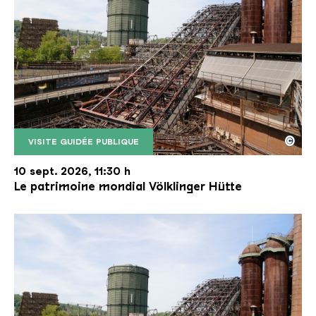
©
VISITE GUIDÉE PUBLIQUE
Le monte-charge incliné de la Völklinger Hütte avec
Copyright: Weltkulturerbe Völklinger Hütte | Karl 
10 sept. 2026, 11:30 h
Le patrimoine mondial Völklinger Hütte