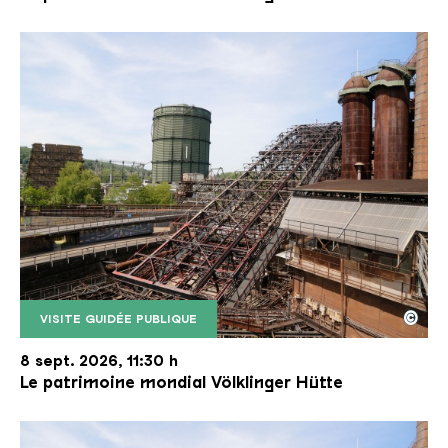
©
VISITE GUIDÉE PUBLIQUE
Le monte-charge incliné de la Völklinger Hütte avec
Copyright: Weltkulturerbe Völklinger Hütte | Karl 
8 sept. 2026, 11:30 h
Le patrimoine mondial Völklinger Hütte