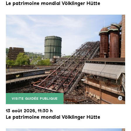
Le patrimoine mondial Völklinger Hütte
©
VISITE GUIDÉE PUBLIQUE
Le monte-charge incliné de la Völklinger Hütte avec
Copyright: Weltkulturerbe Völklinger Hütte | Karl 
13 août 2026, 11:30 h
Le patrimoine mondial Völklinger Hütte