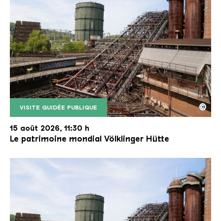
©
VISITE GUIDÉE PUBLIQUE
Le monte-charge incliné de la Völklinger Hütte avec
Copyright: Weltkulturerbe Völklinger Hütte | Karl 
15 août 2026, 11:30 h
Le patrimoine mondial Völklinger Hütte