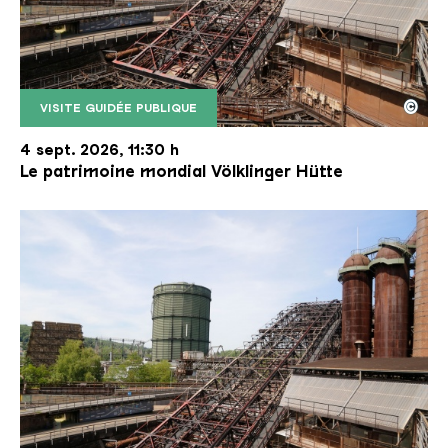
©
VISITE GUIDÉE PUBLIQUE
Le monte-charge incliné de la Völklinger Hütte avec
Copyright: Weltkulturerbe Völklinger Hütte | Karl 
4 sept. 2026, 11:30 h
Le patrimoine mondial Völklinger Hütte