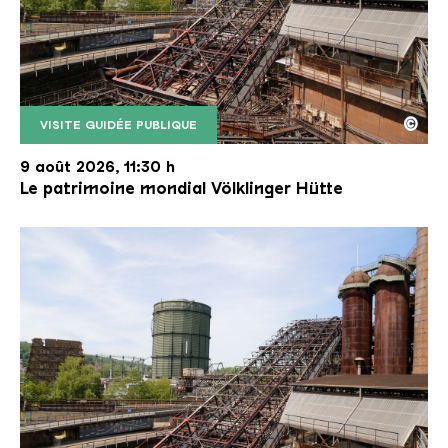
©
VISITE GUIDÉE PUBLIQUE
Le monte-charge incliné de la Völklinger Hütte avec
Copyright: Weltkulturerbe Völklinger Hütte | Karl 
9 août 2026, 11:30 h
Le patrimoine mondial Völklinger Hütte