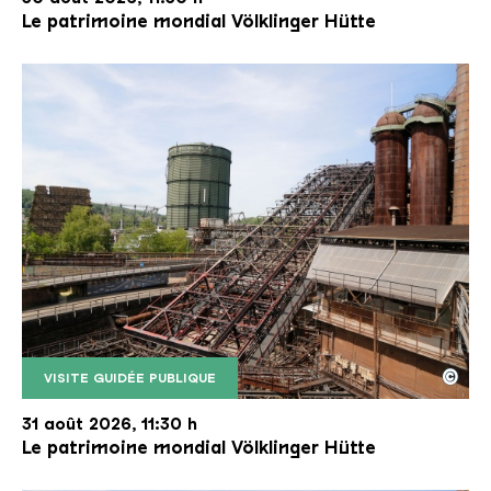
Le patrimoine mondial Völklinger Hütte
©
VISITE GUIDÉE PUBLIQUE
Le monte-charge incliné de la Völklinger Hütte avec
Copyright: Weltkulturerbe Völklinger Hütte | Karl 
31 août 2026, 11:30 h
Le patrimoine mondial Völklinger Hütte