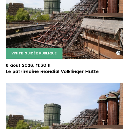
©
VISITE GUIDÉE PUBLIQUE
Le monte-charge incliné de la Völklinger Hütte avec
Copyright: Weltkulturerbe Völklinger Hütte | Karl 
8 août 2026, 11:30 h
Le patrimoine mondial Völklinger Hütte