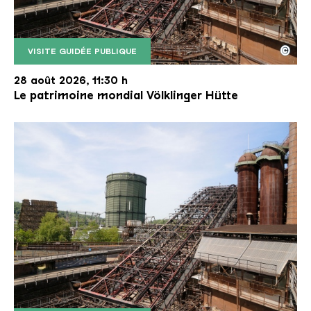
©
VISITE GUIDÉE PUBLIQUE
Le monte-charge incliné de la Völklinger Hütte avec
Copyright: Weltkulturerbe Völklinger Hütte | Karl 
28 août 2026, 11:30 h
Le patrimoine mondial Völklinger Hütte