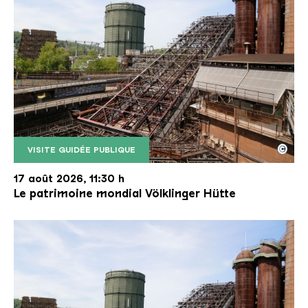
©
VISITE GUIDÉE PUBLIQUE
Le monte-charge incliné de la Völklinger Hütte avec
Copyright: Weltkulturerbe Völklinger Hütte | Karl 
17 août 2026, 11:30 h
Le patrimoine mondial Völklinger Hütte