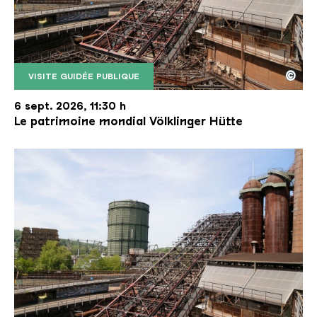
©
VISITE GUIDÉE PUBLIQUE
Le monte-charge incliné de la Völklinger Hütte avec
Copyright: Weltkulturerbe Völklinger Hütte | Karl 
6 sept. 2026, 11:30 h
Le patrimoine mondial Völklinger Hütte