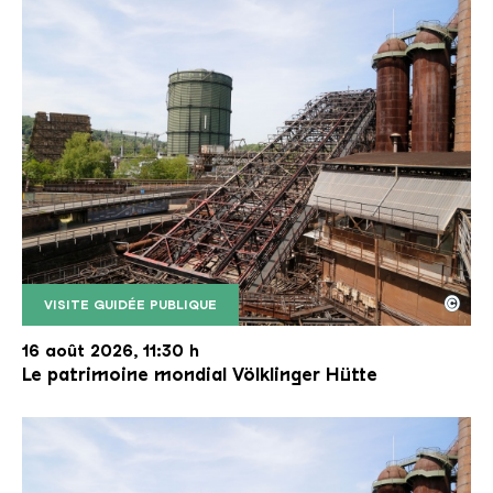
©
VISITE GUIDÉE PUBLIQUE
Le monte-charge incliné de la Völklinger Hütte avec
Copyright: Weltkulturerbe Völklinger Hütte | Karl 
16 août 2026, 11:30 h
Le patrimoine mondial Völklinger Hütte