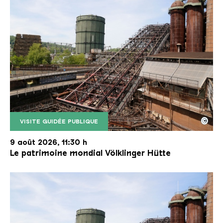
©
VISITE GUIDÉE PUBLIQUE
Le monte-charge incliné de la Völklinger Hütte avec
Copyright: Weltkulturerbe Völklinger Hütte | Karl 
9 août 2026, 11:30 h
Le patrimoine mondial Völklinger Hütte