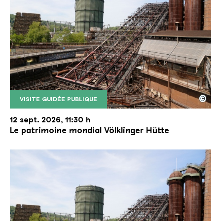
©
VISITE GUIDÉE PUBLIQUE
Le monte-charge incliné de la Völklinger Hütte avec
Copyright: Weltkulturerbe Völklinger Hütte | Karl 
12 sept. 2026, 11:30 h
Le patrimoine mondial Völklinger Hütte