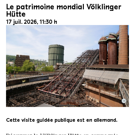
Le patrimoine mondial Völklinger
Hütte
17 juil. 2026, 11:30 h
©
Le monte-charge incliné de la Völklinger Hütte avec
Copyright: Weltkulturerbe Völklinger Hütte | Karl 
Cette visite guidée publique est en allemand.