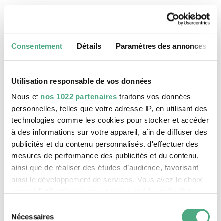
24 août 2026, 11:30 h
Le patrimoine mondial Völklinger Hütte
Consentement
Détails
Paramètres des annonces
Utilisation responsable de vos données
Nous et
nos 1022 partenaires
traitons vos données
personnelles, telles que votre adresse IP, en utilisant des
technologies comme les cookies pour stocker et accéder
à des informations sur votre appareil, afin de diffuser des
publicités et du contenu personnalisés, d'effectuer des
mesures de performance des publicités et du contenu,
ainsi que de réaliser des études d’audience, favorisant
ainsi le développement de services. Vous avez le choix
©
VISITE GUIDÉE PUBLIQUE
Le monte-charge incliné de la Völklinger Hütte avec
Copyright: Weltkulturerbe Völklinger Hütte | Karl 
quant à l'utilisation de vos données et à leurs finalités.
25 août 2026, 11:30 h
Vous pouvez modifier ou retirer votre consentement à
Sélection
Le patrimoine mondial Völklinger Hütte
tout moment en consultant la Déclaration relative aux
Nécessaires
du