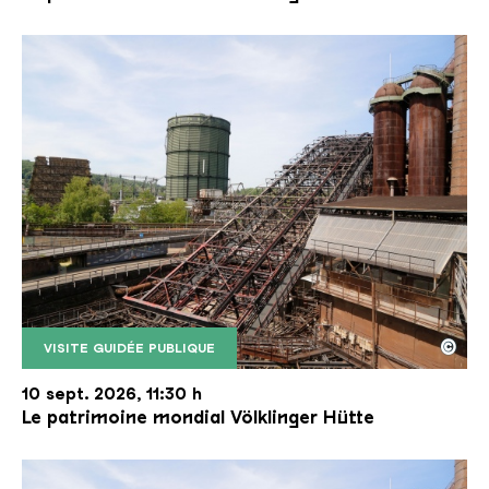
©
VISITE GUIDÉE PUBLIQUE
Le monte-charge incliné de la Völklinger Hütte avec
Copyright: Weltkulturerbe Völklinger Hütte | Karl 
10 sept. 2026, 11:30 h
Le patrimoine mondial Völklinger Hütte