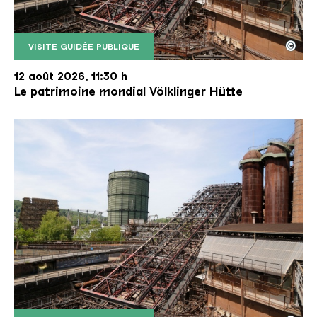
©
VISITE GUIDÉE PUBLIQUE
Le monte-charge incliné de la Völklinger Hütte avec
Copyright: Weltkulturerbe Völklinger Hütte | Karl 
12 août 2026, 11:30 h
Le patrimoine mondial Völklinger Hütte