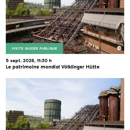
©
VISITE GUIDÉE PUBLIQUE
Le monte-charge incliné de la Völklinger Hütte avec
Copyright: Weltkulturerbe Völklinger Hütte | Karl 
5 sept. 2026, 11:30 h
Le patrimoine mondial Völklinger Hütte