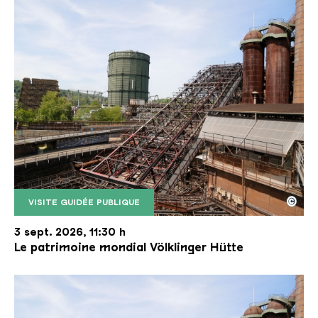
©
VISITE GUIDÉE PUBLIQUE
Le monte-charge incliné de la Völklinger Hütte avec
Copyright: Weltkulturerbe Völklinger Hütte | Karl 
3 sept. 2026, 11:30 h
Le patrimoine mondial Völklinger Hütte