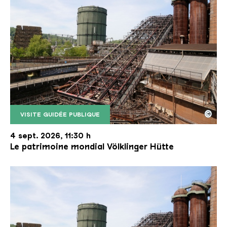
©
VISITE GUIDÉE PUBLIQUE
Le monte-charge incliné de la Völklinger Hütte avec
Copyright: Weltkulturerbe Völklinger Hütte | Karl 
4 sept. 2026, 11:30 h
Le patrimoine mondial Völklinger Hütte