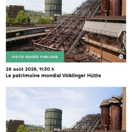
©
VISITE GUIDÉE PUBLIQUE
Le monte-charge incliné de la Völklinger Hütte avec
Copyright: Weltkulturerbe Völklinger Hütte | Karl 
28 août 2026, 11:30 h
Le patrimoine mondial Völklinger Hütte