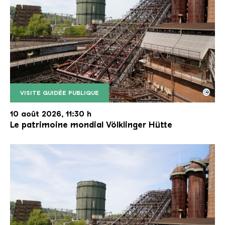
©
VISITE GUIDÉE PUBLIQUE
Le monte-charge incliné de la Völklinger Hütte avec
Copyright: Weltkulturerbe Völklinger Hütte | Karl 
10 août 2026, 11:30 h
Le patrimoine mondial Völklinger Hütte