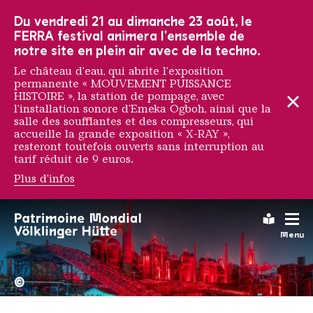
Vers la navigation principale
Vers la recherche
Aller au contenu
Vers la navigation en bas de page
Du vendredi 21 au dimanche 23 août, le
FERRA festival animera l'ensemble de
notre site en plein air avec de la techno.
Le château d'eau, qui abrite l'exposition
permanente « MOUVEMENT PUISSANCE
HISTOIRE », la station de pompage, avec
l'installation sonore d'Emeka Ogboh, ainsi que la
salle des soufflantes et des compresseurs, qui
accueille la grande exposition « X-RAY »,
resteront toutefois ouverts sans interruption au
tarif réduit de 9 euros.
Plus d'infos
Leichte
Menu
La Völklinger Hütte plongé
Copyright: Weltkulturerbe 
©