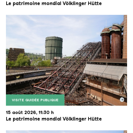
Le patrimoine mondial Völklinger Hütte
©
VISITE GUIDÉE PUBLIQUE
Le monte-charge incliné de la Völklinger Hütte avec
Copyright: Weltkulturerbe Völklinger Hütte | Karl 
15 août 2026, 11:30 h
Le patrimoine mondial Völklinger Hütte