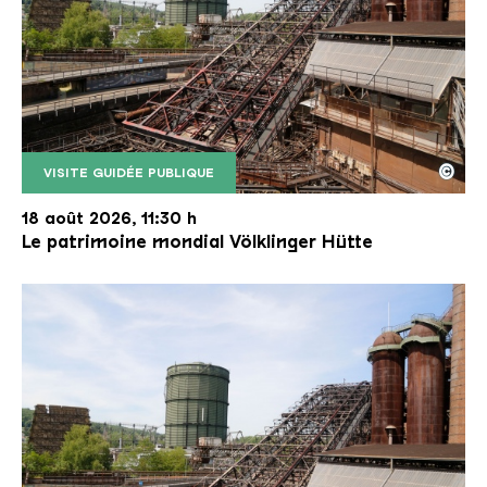
©
VISITE GUIDÉE PUBLIQUE
Le monte-charge incliné de la Völklinger Hütte avec
Copyright: Weltkulturerbe Völklinger Hütte | Karl 
18 août 2026, 11:30 h
Le patrimoine mondial Völklinger Hütte