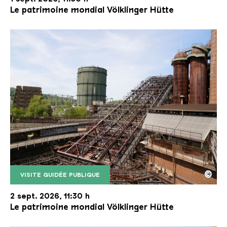
Le patrimoine mondial Völklinger Hütte
©
VISITE GUIDÉE PUBLIQUE
Le monte-charge incliné de la Völklinger Hütte avec
Copyright: Weltkulturerbe Völklinger Hütte | Karl 
2 sept. 2026, 11:30 h
Le patrimoine mondial Völklinger Hütte