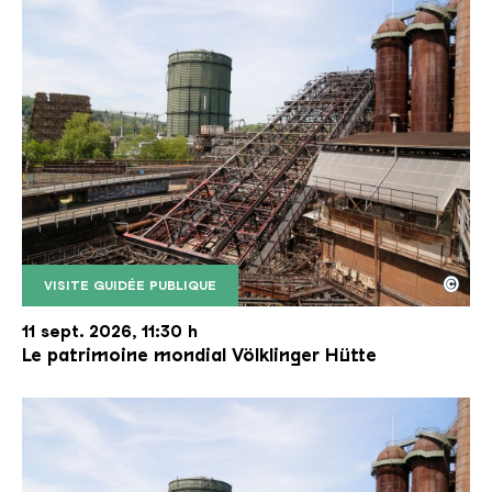
©
VISITE GUIDÉE PUBLIQUE
Le monte-charge incliné de la Völklinger Hütte avec
Copyright: Weltkulturerbe Völklinger Hütte | Karl 
11 sept. 2026, 11:30 h
Le patrimoine mondial Völklinger Hütte