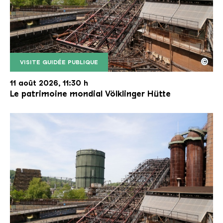
©
VISITE GUIDÉE PUBLIQUE
Le monte-charge incliné de la Völklinger Hütte avec
Copyright: Weltkulturerbe Völklinger Hütte | Karl 
11 août 2026, 11:30 h
Le patrimoine mondial Völklinger Hütte