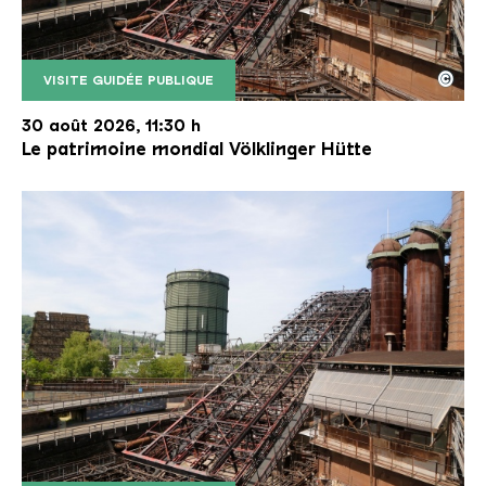
©
VISITE GUIDÉE PUBLIQUE
Le monte-charge incliné de la Völklinger Hütte avec
Copyright: Weltkulturerbe Völklinger Hütte | Karl 
30 août 2026, 11:30 h
Le patrimoine mondial Völklinger Hütte