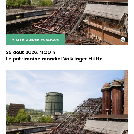
©
VISITE GUIDÉE PUBLIQUE
Le monte-charge incliné de la Völklinger Hütte avec
Copyright: Weltkulturerbe Völklinger Hütte | Karl 
29 août 2026, 11:30 h
Le patrimoine mondial Völklinger Hütte