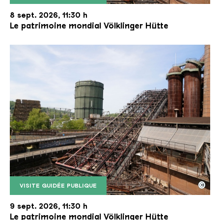
Le monte-charge incliné de la Völklinger Hütte avec
Copyright: Weltkulturerbe Völklinger Hütte | Karl 
8 sept. 2026, 11:30 h
Le patrimoine mondial Völklinger Hütte
©
VISITE GUIDÉE PUBLIQUE
Le monte-charge incliné de la Völklinger Hütte avec
Copyright: Weltkulturerbe Völklinger Hütte | Karl 
9 sept. 2026, 11:30 h
Le patrimoine mondial Völklinger Hütte