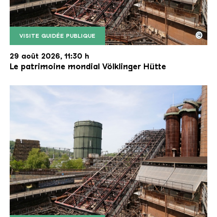
©
VISITE GUIDÉE PUBLIQUE
Le monte-charge incliné de la Völklinger Hütte avec
Copyright: Weltkulturerbe Völklinger Hütte | Karl 
29 août 2026, 11:30 h
Le patrimoine mondial Völklinger Hütte