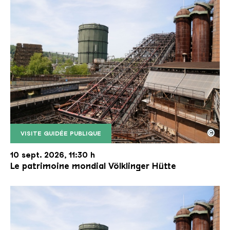
©
VISITE GUIDÉE PUBLIQUE
Le monte-charge incliné de la Völklinger Hütte avec
Copyright: Weltkulturerbe Völklinger Hütte | Karl 
10 sept. 2026, 11:30 h
Le patrimoine mondial Völklinger Hütte