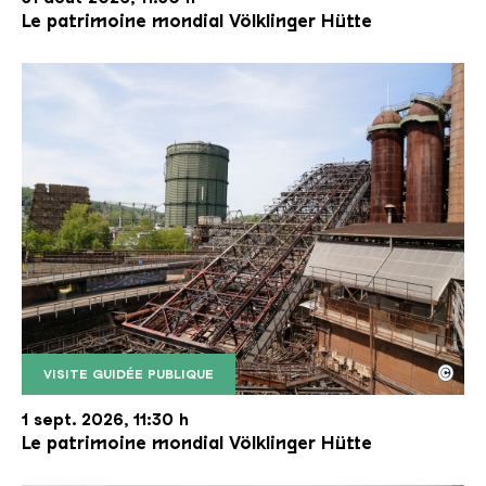
Le patrimoine mondial Völklinger Hütte
©
VISITE GUIDÉE PUBLIQUE
Le monte-charge incliné de la Völklinger Hütte avec
Copyright: Weltkulturerbe Völklinger Hütte | Karl 
1 sept. 2026, 11:30 h
Le patrimoine mondial Völklinger Hütte