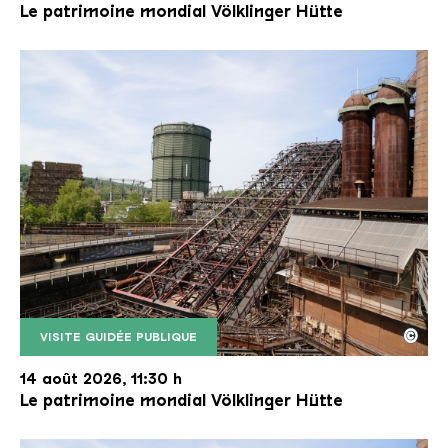
Le patrimoine mondial Völklinger Hütte
©
VISITE GUIDÉE PUBLIQUE
Le monte-charge incliné de la Völklinger Hütte avec
Copyright: Weltkulturerbe Völklinger Hütte | Karl 
14 août 2026, 11:30 h
Le patrimoine mondial Völklinger Hütte