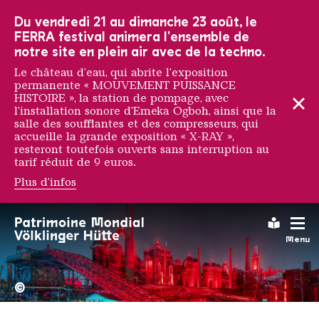
Vers la navigation principale
Vers la recherche
Aller au contenu
Vers la navigation en bas de page
Du vendredi 21 au dimanche 23 août, le
FERRA festival animera l'ensemble de
notre site en plein air avec de la techno.
Le château d'eau, qui abrite l'exposition
permanente « MOUVEMENT PUISSANCE
HISTOIRE », la station de pompage, avec
l'installation sonore d'Emeka Ogboh, ainsi que la
salle des soufflantes et des compresseurs, qui
accueille la grande exposition « X-RAY »,
resteront toutefois ouverts sans interruption au
tarif réduit de 9 euros.
Plus d'infos
Leichte
Menu
La Völklinger Hütte plongé
Copyright: Weltkulturerbe 
©