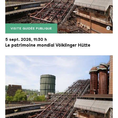
©
VISITE GUIDÉE PUBLIQUE
Le monte-charge incliné de la Völklinger Hütte avec
Copyright: Weltkulturerbe Völklinger Hütte | Karl 
5 sept. 2026, 11:30 h
Le patrimoine mondial Völklinger Hütte