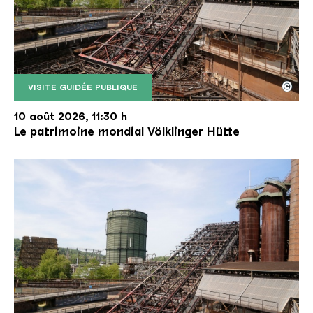
©
VISITE GUIDÉE PUBLIQUE
Le monte-charge incliné de la Völklinger Hütte avec
Copyright: Weltkulturerbe Völklinger Hütte | Karl 
10 août 2026, 11:30 h
Le patrimoine mondial Völklinger Hütte