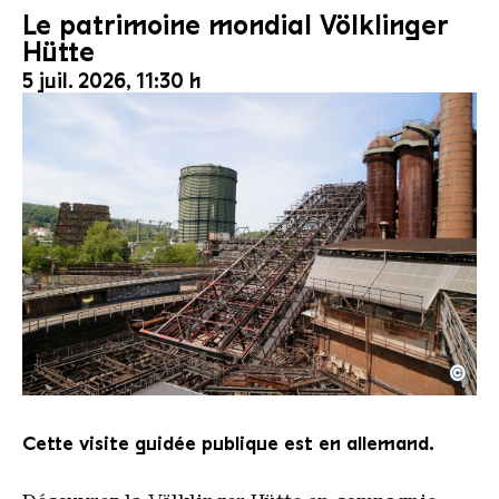
Le patrimoine mondial Völklinger
Hütte
5 juil. 2026, 11:30 h
©
Le monte-charge incliné de la Völklinger Hütte avec
Copyright: Weltkulturerbe Völklinger Hütte | Karl 
Cette visite guidée publique est en allemand.