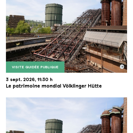
©
VISITE GUIDÉE PUBLIQUE
Le monte-charge incliné de la Völklinger Hütte avec
Copyright: Weltkulturerbe Völklinger Hütte | Karl 
3 sept. 2026, 11:30 h
Le patrimoine mondial Völklinger Hütte