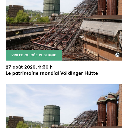
©
VISITE GUIDÉE PUBLIQUE
Le monte-charge incliné de la Völklinger Hütte avec
Copyright: Weltkulturerbe Völklinger Hütte | Karl 
27 août 2026, 11:30 h
Le patrimoine mondial Völklinger Hütte