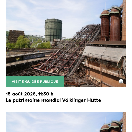
©
VISITE GUIDÉE PUBLIQUE
Le monte-charge incliné de la Völklinger Hütte avec
Copyright: Weltkulturerbe Völklinger Hütte | Karl 
15 août 2026, 11:30 h
Le patrimoine mondial Völklinger Hütte