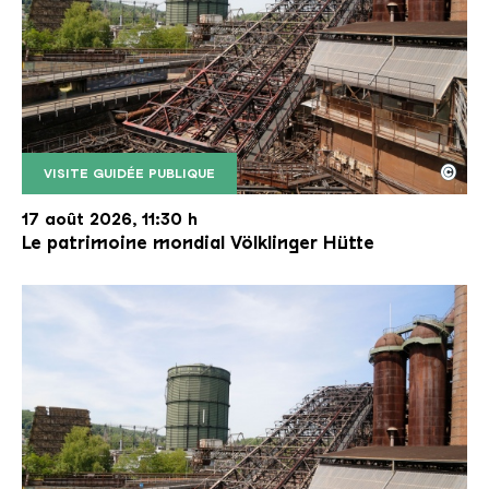
©
VISITE GUIDÉE PUBLIQUE
Le monte-charge incliné de la Völklinger Hütte avec
Copyright: Weltkulturerbe Völklinger Hütte | Karl 
17 août 2026, 11:30 h
Le patrimoine mondial Völklinger Hütte