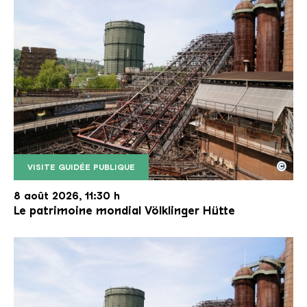
©
VISITE GUIDÉE PUBLIQUE
Le monte-charge incliné de la Völklinger Hütte avec
Copyright: Weltkulturerbe Völklinger Hütte | Karl 
8 août 2026, 11:30 h
Le patrimoine mondial Völklinger Hütte