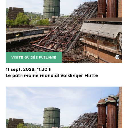
©
VISITE GUIDÉE PUBLIQUE
Le monte-charge incliné de la Völklinger Hütte avec
Copyright: Weltkulturerbe Völklinger Hütte | Karl 
11 sept. 2026, 11:30 h
Le patrimoine mondial Völklinger Hütte