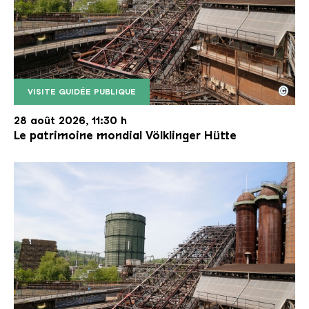
©
VISITE GUIDÉE PUBLIQUE
Le monte-charge incliné de la Völklinger Hütte avec
Copyright: Weltkulturerbe Völklinger Hütte | Karl 
28 août 2026, 11:30 h
Le patrimoine mondial Völklinger Hütte