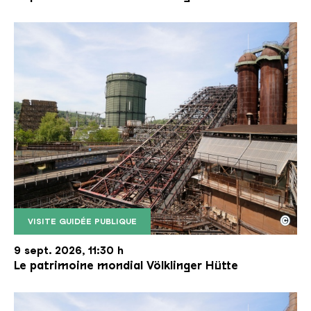
©
VISITE GUIDÉE PUBLIQUE
Le monte-charge incliné de la Völklinger Hütte avec
Copyright: Weltkulturerbe Völklinger Hütte | Karl 
9 sept. 2026, 11:30 h
Le patrimoine mondial Völklinger Hütte