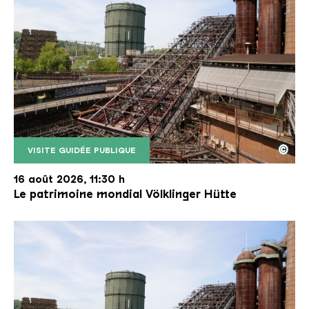
©
VISITE GUIDÉE PUBLIQUE
Le monte-charge incliné de la Völklinger Hütte avec
Copyright: Weltkulturerbe Völklinger Hütte | Karl 
16 août 2026, 11:30 h
Le patrimoine mondial Völklinger Hütte