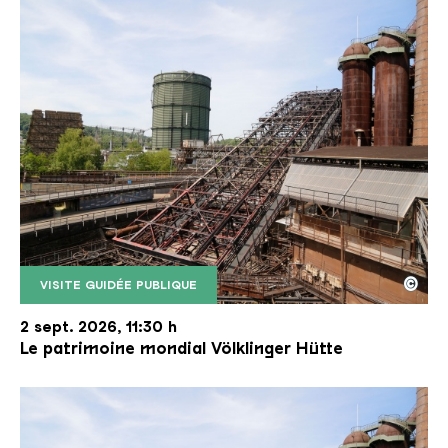
©
VISITE GUIDÉE PUBLIQUE
Le monte-charge incliné de la Völklinger Hütte avec
Copyright: Weltkulturerbe Völklinger Hütte | Karl 
2 sept. 2026, 11:30 h
Le patrimoine mondial Völklinger Hütte