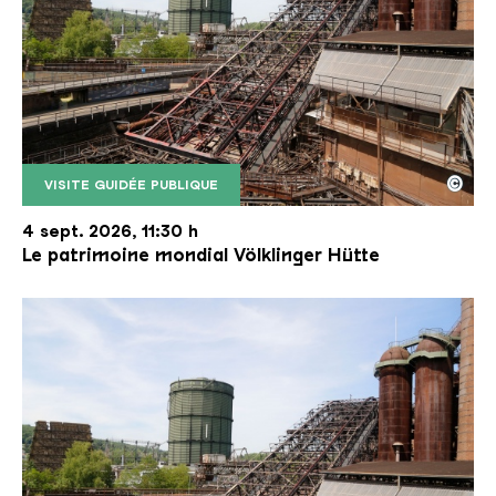
©
VISITE GUIDÉE PUBLIQUE
Le monte-charge incliné de la Völklinger Hütte avec
Copyright: Weltkulturerbe Völklinger Hütte | Karl 
4 sept. 2026, 11:30 h
Le patrimoine mondial Völklinger Hütte