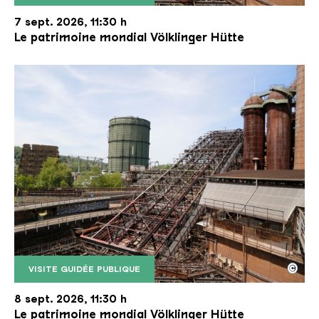
Le monte-charge incliné de la Völklinger Hütte avec
Copyright: Weltkulturerbe Völklinger Hütte | Karl 
7 sept. 2026, 11:30 h
Le patrimoine mondial Völklinger Hütte
©
VISITE GUIDÉE PUBLIQUE
Le monte-charge incliné de la Völklinger Hütte avec
Copyright: Weltkulturerbe Völklinger Hütte | Karl 
8 sept. 2026, 11:30 h
Le patrimoine mondial Völklinger Hütte