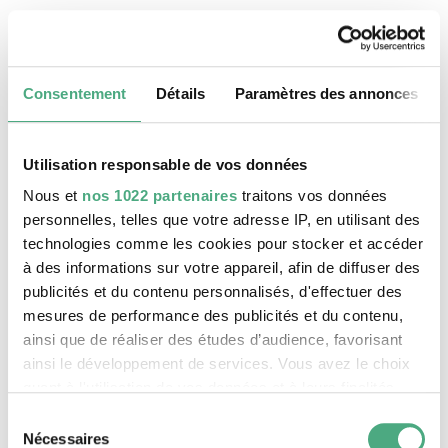
20 août 2026, 11:30 h
Le patrimoine mondial Völklinger Hütte
Consentement
Détails
Paramètres des annonces
Utilisation responsable de vos données
Nous et
nos 1022 partenaires
traitons vos données
personnelles, telles que votre adresse IP, en utilisant des
technologies comme les cookies pour stocker et accéder
à des informations sur votre appareil, afin de diffuser des
publicités et du contenu personnalisés, d'effectuer des
mesures de performance des publicités et du contenu,
ainsi que de réaliser des études d’audience, favorisant
ainsi le développement de services. Vous avez le choix
©
VISITE GUIDÉE PUBLIQUE
Le monte-charge incliné de la Völklinger Hütte avec
Copyright: Weltkulturerbe Völklinger Hütte | Karl 
quant à l'utilisation de vos données et à leurs finalités.
24 août 2026, 11:30 h
Vous pouvez modifier ou retirer votre consentement à
Sélection
Le patrimoine mondial Völklinger Hütte
tout moment en consultant la Déclaration relative aux
Nécessaires
du