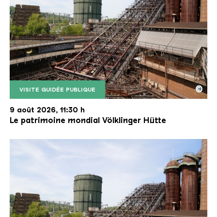
©
VISITE GUIDÉE PUBLIQUE
Le monte-charge incliné de la Völklinger Hütte avec
Copyright: Weltkulturerbe Völklinger Hütte | Karl 
9 août 2026, 11:30 h
Le patrimoine mondial Völklinger Hütte