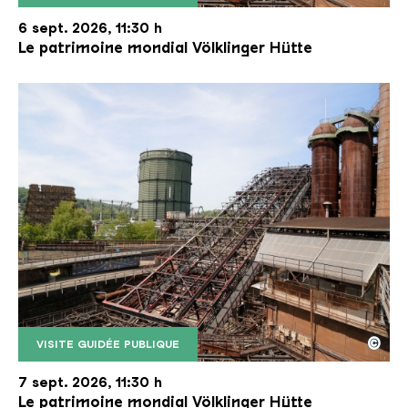
Le monte-charge incliné de la Völklinger Hütte avec
Copyright: Weltkulturerbe Völklinger Hütte | Karl 
6 sept. 2026, 11:30 h
Le patrimoine mondial Völklinger Hütte
©
VISITE GUIDÉE PUBLIQUE
Le monte-charge incliné de la Völklinger Hütte avec
Copyright: Weltkulturerbe Völklinger Hütte | Karl 
7 sept. 2026, 11:30 h
Le patrimoine mondial Völklinger Hütte