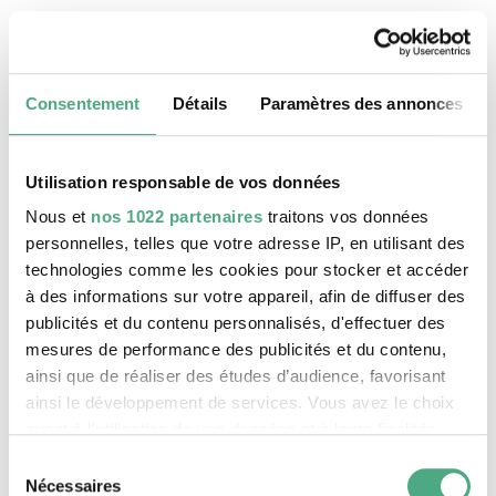
19 août 2026, 11:30 h
Le patrimoine mondial Völklinger Hütte
Consentement
Détails
Paramètres des annonces
Utilisation responsable de vos données
Nous et
nos 1022 partenaires
traitons vos données
personnelles, telles que votre adresse IP, en utilisant des
technologies comme les cookies pour stocker et accéder
à des informations sur votre appareil, afin de diffuser des
publicités et du contenu personnalisés, d'effectuer des
mesures de performance des publicités et du contenu,
ainsi que de réaliser des études d’audience, favorisant
ainsi le développement de services. Vous avez le choix
©
VISITE GUIDÉE PUBLIQUE
Le monte-charge incliné de la Völklinger Hütte avec
Copyright: Weltkulturerbe Völklinger Hütte | Karl 
quant à l'utilisation de vos données et à leurs finalités.
20 août 2026, 11:30 h
Vous pouvez modifier ou retirer votre consentement à
Sélection
Le patrimoine mondial Völklinger Hütte
tout moment en consultant la Déclaration relative aux
Nécessaires
du