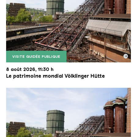
©
VISITE GUIDÉE PUBLIQUE
Le monte-charge incliné de la Völklinger Hütte avec
Copyright: Weltkulturerbe Völklinger Hütte | Karl 
8 août 2026, 11:30 h
Le patrimoine mondial Völklinger Hütte