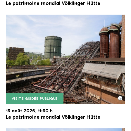
Le patrimoine mondial Völklinger Hütte
©
VISITE GUIDÉE PUBLIQUE
Le monte-charge incliné de la Völklinger Hütte avec
Copyright: Weltkulturerbe Völklinger Hütte | Karl 
13 août 2026, 11:30 h
Le patrimoine mondial Völklinger Hütte