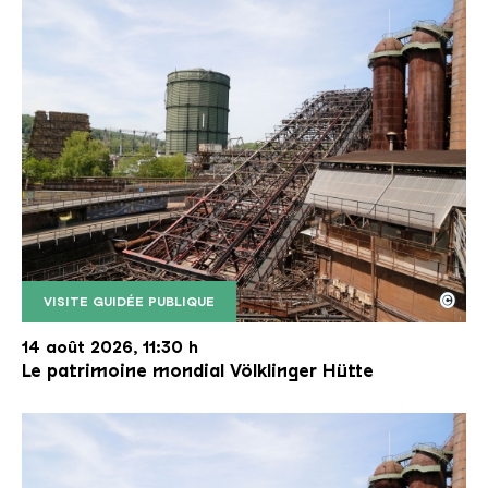
©
VISITE GUIDÉE PUBLIQUE
Le monte-charge incliné de la Völklinger Hütte avec
Copyright: Weltkulturerbe Völklinger Hütte | Karl 
14 août 2026, 11:30 h
Le patrimoine mondial Völklinger Hütte