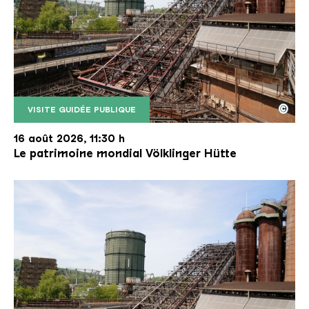
©
VISITE GUIDÉE PUBLIQUE
Le monte-charge incliné de la Völklinger Hütte avec
Copyright: Weltkulturerbe Völklinger Hütte | Karl 
16 août 2026, 11:30 h
Le patrimoine mondial Völklinger Hütte