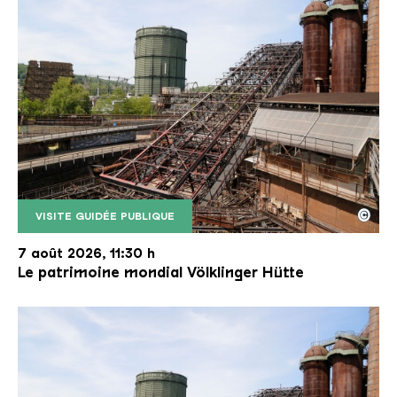
©
VISITE GUIDÉE PUBLIQUE
Le monte-charge incliné de la Völklinger Hütte avec
Copyright: Weltkulturerbe Völklinger Hütte | Karl 
7 août 2026, 11:30 h
Le patrimoine mondial Völklinger Hütte