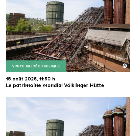
©
VISITE GUIDÉE PUBLIQUE
Le monte-charge incliné de la Völklinger Hütte avec
Copyright: Weltkulturerbe Völklinger Hütte | Karl 
15 août 2026, 11:30 h
Le patrimoine mondial Völklinger Hütte