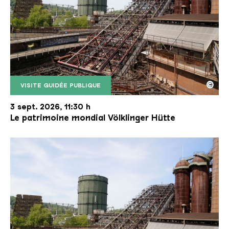
©
VISITE GUIDÉE PUBLIQUE
Le monte-charge incliné de la Völklinger Hütte avec
Copyright: Weltkulturerbe Völklinger Hütte | Karl 
3 sept. 2026, 11:30 h
Le patrimoine mondial Völklinger Hütte