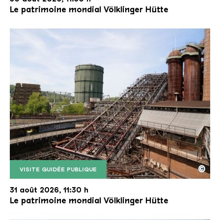
Le patrimoine mondial Völklinger Hütte
©
VISITE GUIDÉE PUBLIQUE
Le monte-charge incliné de la Völklinger Hütte avec
Copyright: Weltkulturerbe Völklinger Hütte | Karl 
31 août 2026, 11:30 h
Le patrimoine mondial Völklinger Hütte