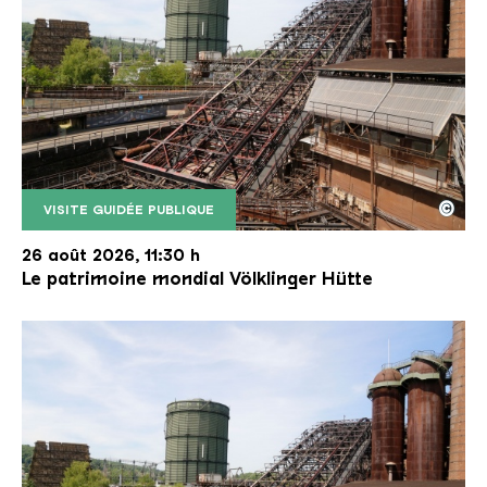
©
VISITE GUIDÉE PUBLIQUE
Le monte-charge incliné de la Völklinger Hütte avec
Copyright: Weltkulturerbe Völklinger Hütte | Karl 
26 août 2026, 11:30 h
Le patrimoine mondial Völklinger Hütte