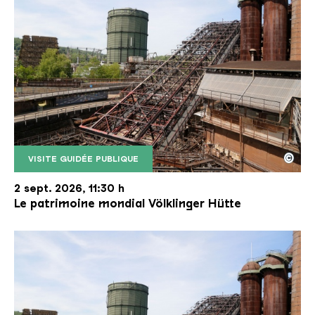
©
VISITE GUIDÉE PUBLIQUE
Le monte-charge incliné de la Völklinger Hütte avec
Copyright: Weltkulturerbe Völklinger Hütte | Karl 
2 sept. 2026, 11:30 h
Le patrimoine mondial Völklinger Hütte