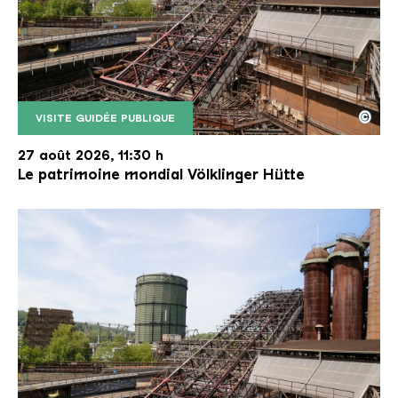
©
VISITE GUIDÉE PUBLIQUE
Le monte-charge incliné de la Völklinger Hütte avec
Copyright: Weltkulturerbe Völklinger Hütte | Karl 
27 août 2026, 11:30 h
Le patrimoine mondial Völklinger Hütte