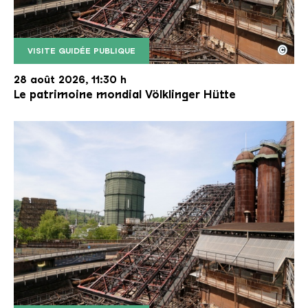
©
VISITE GUIDÉE PUBLIQUE
Le monte-charge incliné de la Völklinger Hütte avec
Copyright: Weltkulturerbe Völklinger Hütte | Karl 
28 août 2026, 11:30 h
Le patrimoine mondial Völklinger Hütte