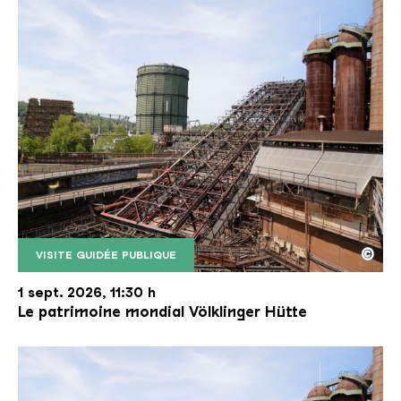
©
VISITE GUIDÉE PUBLIQUE
Le monte-charge incliné de la Völklinger Hütte avec
Copyright: Weltkulturerbe Völklinger Hütte | Karl 
1 sept. 2026, 11:30 h
Le patrimoine mondial Völklinger Hütte