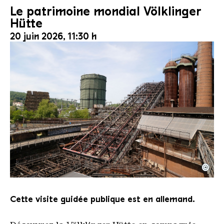
Le patrimoine mondial Völklinger
Hütte
20 juin 2026, 11:30 h
©
Le monte-charge incliné de la Völklinger Hütte avec
Copyright: Weltkulturerbe Völklinger Hütte | Karl 
Cette visite guidée publique est en allemand.