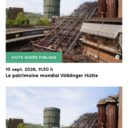
©
VISITE GUIDÉE PUBLIQUE
Le monte-charge incliné de la Völklinger Hütte avec
Copyright: Weltkulturerbe Völklinger Hütte | Karl 
10 sept. 2026, 11:30 h
Le patrimoine mondial Völklinger Hütte