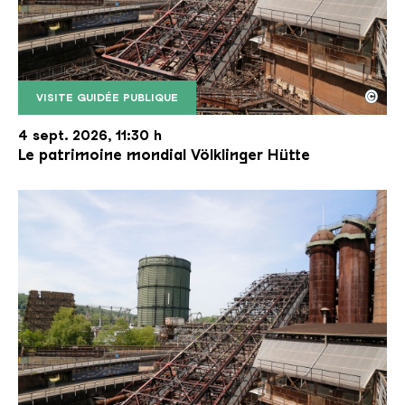
©
VISITE GUIDÉE PUBLIQUE
Le monte-charge incliné de la Völklinger Hütte avec
Copyright: Weltkulturerbe Völklinger Hütte | Karl 
4 sept. 2026, 11:30 h
Le patrimoine mondial Völklinger Hütte