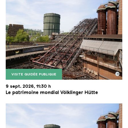
©
VISITE GUIDÉE PUBLIQUE
Le monte-charge incliné de la Völklinger Hütte avec
Copyright: Weltkulturerbe Völklinger Hütte | Karl 
9 sept. 2026, 11:30 h
Le patrimoine mondial Völklinger Hütte