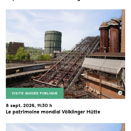
©
VISITE GUIDÉE PUBLIQUE
Le monte-charge incliné de la Völklinger Hütte avec
Copyright: Weltkulturerbe Völklinger Hütte | Karl 
8 sept. 2026, 11:30 h
Le patrimoine mondial Völklinger Hütte