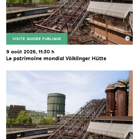
©
VISITE GUIDÉE PUBLIQUE
Le monte-charge incliné de la Völklinger Hütte avec
Copyright: Weltkulturerbe Völklinger Hütte | Karl 
9 août 2026, 11:30 h
Le patrimoine mondial Völklinger Hütte