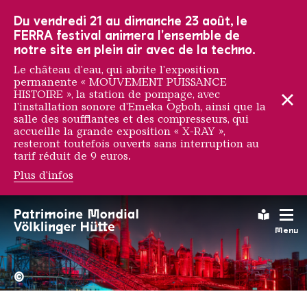
Vers la navigation principale
Vers la recherche
Aller au contenu
Vers la navigation en bas de page
Du vendredi 21 au dimanche 23 août, le
FERRA festival animera l'ensemble de
notre site en plein air avec de la techno.
Le château d'eau, qui abrite l'exposition
permanente « MOUVEMENT PUISSANCE
HISTOIRE », la station de pompage, avec
l'installation sonore d'Emeka Ogboh, ainsi que la
salle des soufflantes et des compresseurs, qui
accueille la grande exposition « X-RAY »,
resteront toutefois ouverts sans interruption au
tarif réduit de 9 euros.
Plus d'infos
Leichte
Menu
La Völklinger Hütte plongé
Copyright: Weltkulturerbe 
©