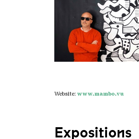
Portrait mambo
Copyright: Mambo
Website:
www.mambo.vu
Expositions