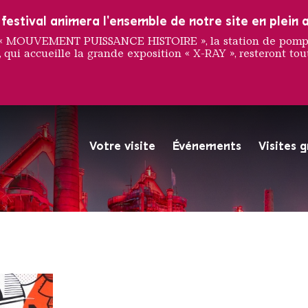
estival animera l'ensemble de notre site en plein a
e « MOUVEMENT PUISSANCE HISTOIRE », la station de pompag
 qui accueille la grande exposition « X-RAY », resteront tout
Votre visite
Événements
Visites 
La Völklinger Hütte plongé
Copyright: Weltkulturerbe 