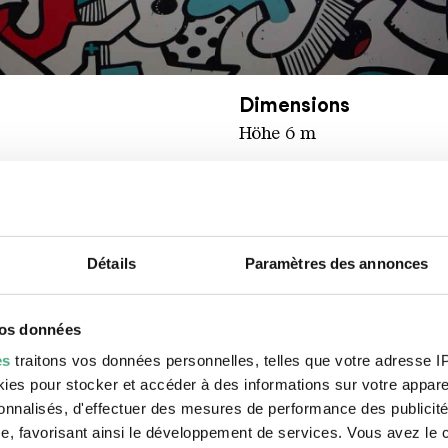
inger Hütte / Hans-Georg Merkel
Dimensions
Höhe 6 m
Détails
Paramètres des annonces
li. Mais c’est à Paris que ce graphiste est devenu le 
leries de L.A. à Zurich, il signe des œuvres qu’il décr
llaboré avec plusieurs collectifs parisiens de street 
vos données
ec ses éléments mobiles esquissés, entrelacés dans d
es
traitons vos données personnelles, telles que votre adresse IP,
rant tout un mur, son langage visuel avait alors beaucou
es pour stocker et accéder à des informations sur votre appareil
ulturel mondial Völklinger Hütte en 2019 a pour titr
sonnalisés, d'effectuer des mesures de performance des publicité
ant consigner dans l’œuvre la « dynamique émotionnelle
e, favorisant ainsi le développement de services. Vous avez le ch