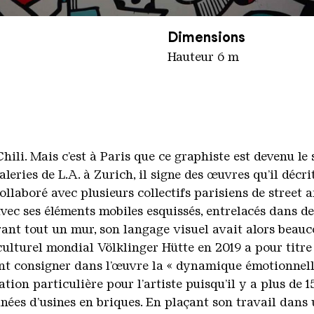
inger Hütte / Hans-Georg Merkel
Dimensions
Hauteur 6 m
li. Mais c’est à Paris que ce graphiste est devenu le 
leries de L.A. à Zurich, il signe des œuvres qu’il décr
llaboré avec plusieurs collectifs parisiens de street 
ec ses éléments mobiles esquissés, entrelacés dans d
rant tout un mur, son langage visuel avait alors beaucou
ulturel mondial Völklinger Hütte en 2019 a pour titr
ant consigner dans l’œuvre la « dynamique émotionnelle
cation particulière pour l’artiste puisqu’il y a plus de
nées d’usines en briques. En plaçant son travail dan