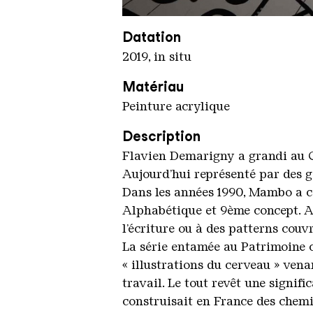
Mambo
Copyright: Weltkulturerbe Völkl
Datation
2019, in situ
Matériau
Peinture acrylique
Description
Flavien Demarigny a grandi au Chi
Aujourd’hui représenté par des ga
Dans les années 1990, Mambo a co
Alphabétique et 9ème concept. Av
l’écriture ou à des patterns couv
La série entamée au Patrimoine c
« illustrations du cerveau » ven
travail. Le tout revêt une signifi
construisait en France des chemi