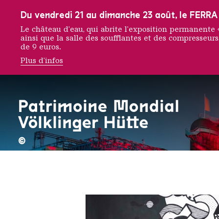
Vers la navigation principale
Vers la recherche
Aller au contenu
Vers la navigation en bas de page
Du vendredi 21 au dimanche 23 août, le FERRA f
Le château d'eau, qui abrite l'exposition permanent
ainsi que la salle des soufflantes et des compresseurs,
de 9 euros.
Plus d'infos
Mambo
©