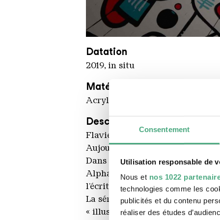
Mambo
Copyright: Weltkulturerbe Völkl
Datation
2019, in situ
Matériau
Acrylfarbe
Description
Consentement
Flavien Demarigny a grandi au Chi
Aujourd’hui représenté par des ga
Dans les années 1990, Mambo a co
Utilisation responsable de 
Alphabétique et 9ème concept. Av
Nous et
nos 1022 partenair
l’écriture ou à des patterns couv
technologies comme les cooki
La série entamée au Patrimoine c
publicités et du contenu per
« illustrations du cerveau » ven
réaliser des études d’audienc