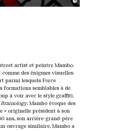
©
street artist et peintre Mambo.
it comme des énigmes visuelles.
art parmi lesquels Force
es formations semblables à de
p à voir avec le style graffiti.
e
Brainology
. Mambo évoque des
 » originelle président à son
 150 ans, son arrière-grand-père
s un ouvrage similaire, Mambo a