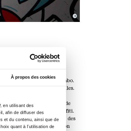
©
À propos des cookies
street artist et peintre Mambo.
it comme des énigmes visuelles.
art parmi lesquels Force
es formations semblables à de
 en utilisant des
p à voir avec le style graffiti.
, afin de diffuser des
e
Brainology
. Mambo évoque des
s et du contenu, ainsi que de
 » originelle président à son
oix quant à l'utilisation de