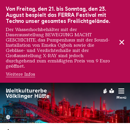
Zur Hauptnavigation
Zur Suche
Zum Inhalt
Zur Fußnavigation
Von Freitag, den 21. bis Sonntag, den 23.
August bespielt das FERRA Festival mit
Techno unser gesamtes Freilichtgelände.
Der Wasserhochbehälter mit der
Dauerausstellung BEWEGUNG MACHT
GESCHICHTE, das Pumpenhaus mit der Sound-
Installation von Emeka Ogboh sowie die
Gebläse- und Verdichterhalle mit der
Großausstellung X-RAY sind jedoch
durchgehend zum ermäßigten Preis von 9 Euro
geöffnet.
Weitere Infos
Gebärdens
Leichte
Menü
Hochofengruppe in Rot
Copyright: Weltkulturerbe 
©