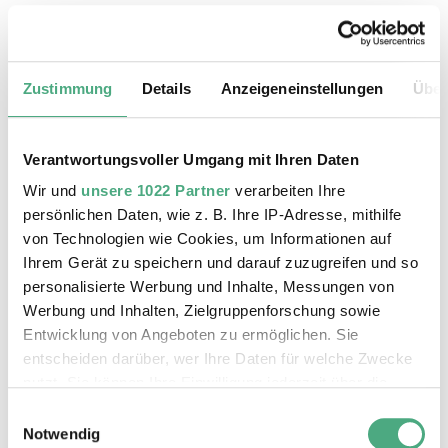
Das könnte Sie auch interessieren
Zustimmung
Details
Anzeigeneinstellungen
Über
Verantwortungsvoller Umgang mit Ihren Daten
Wir und
unsere 1022 Partner
verarbeiten Ihre
persönlichen Daten, wie z. B. Ihre IP-Adresse, mithilfe
von Technologien wie Cookies, um Informationen auf
Ihrem Gerät zu speichern und darauf zuzugreifen und so
personalisierte Werbung und Inhalte, Messungen von
Werbung und Inhalten, Zielgruppenforschung sowie
Entwicklung von Angeboten zu ermöglichen. Sie
entscheiden darüber, wer Ihre Daten für welche Zwecke
nutzt. Sie können Ihre Einwilligung jederzeit über die
Cookie-Erklärung oder durch Klicken auf das Privacy
ÖFFENTLICHE FÜHRUNG
Einwilligungsauswahl
X RAY neu
Trigger Symbol ändern oder widerrufen
Notwendig