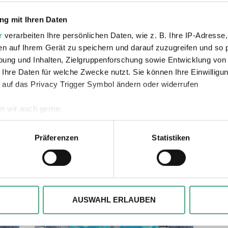
g mit Ihren Daten
r
verarbeiten Ihre persönlichen Daten, wie z. B. Ihre IP-Adresse,
en auf Ihrem Gerät zu speichern und darauf zuzugreifen und so 
ung und Inhalten, Zielgruppenforschung sowie Entwicklung von
 Ihre Daten für welche Zwecke nutzt. Sie können Ihre Einwilligun
ie auch interessiere
 auf das Privacy Trigger Symbol ändern oder widerrufen
n wir auch gerne:
geografische Lage erfassen, welche bis auf einige Meter genau 
Scannen nach bestimmten Merkmalen (Fingerprinting) identifizie
Präferenzen
Statistiken
ie Ihre persönlichen Daten verarbeitet werden, und legen Sie I
, um Inhalte und Anzeigen zu personalisieren, besondere Funkt
ite zu analysieren. Außerdem geben wir ggfs. Informationen zu 
AUSWAHL ERLAUBEN
r soziale Medien, Werbung und Analysen weiter. Unsere Partner
 Daten zusammen, die Sie ihnen bereitgestellt haben oder die s