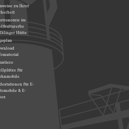
nweise zu Ihrer
cherheit
stronomie im
ltkulturerbe
lklinger Hütte
geplan
wnload
fomaterial
ustiere
ellplätze für
hnmobile
destationen für E-
tomobile & E-
kes