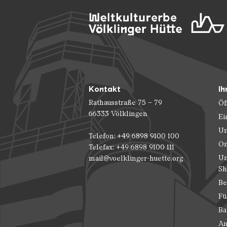
Kontakt
Ih
Rathausstraße 75 – 79
Öf
66333 Völklingen
Ei
Un
Telefon: +49 6898 9100 100
On
Telefax: +49 6898 9100 111
Un
mail@voelklinger-huette.org
Sh
Be
Fü
Ba
An