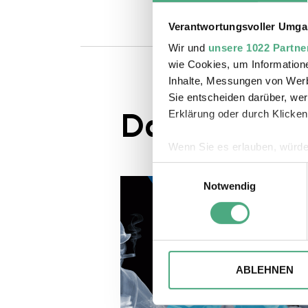
Verantwortungsvoller Umgan
Wir und
unsere 1022 Partne
wie Cookies, um Information
Inhalte, Messungen von Werb
Sie entscheiden darüber, wer
Das könnte S
Erklärung oder durch Klicken
Wenn Sie es erlauben, würde
Informationen über Ihre 
Einwilligungsauswahl
Ihr Gerät durch aktives 
Notwendig
Erfahren Sie mehr darüber, w
Einzelheiten
fest.
Wir verwenden ggfs. Cookies
die Zugriffe auf unsere Webs
ABLEHNEN
Website an unsere Partner fü
möglicherweise mit weiteren