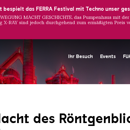
ust bespielt das FERRA Festival mit Techno unser ge
 BEWEGUNG MACHT GESCHICHTE, das Pumpenhaus mit der S
ng X-RAY sind jedoch durchgehend zum ermäßigten Preis vo
Ihr Besuch
Events
Fü
Hochofengruppe in Rot
Copyright: Weltkulturerbe 
Macht des Röntgenbli