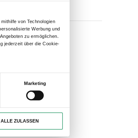
 mithilfe von Technologien
personalisierte Werbung und
 Angeboten zu ermöglichen.
g jederzeit über die Cookie-
n
sein können
ren
Marketing
hre Präferenzen im
Abschnitt
ionen anbieten zu können und
Ihrer Verwendung unserer
ALLE ZULASSEN
 führen diese Informationen
ie im Rahmen Ihrer Nutzung