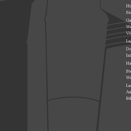
Hi
Si
Ga
We
Vö
La
Do
In
Ha
St
Wo
La
Au
Bi