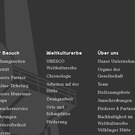
r Besuch
Weltkulturerbe
Über uns
fnungszeiten
UNESCO
Unser Unternehm
Weltkulturerbe
ntritt
Organe der
Chronologie
Gesellschaft
sere Partner
Arbeiten auf der
Team
line-Ticketing
Hütte
Stellenangebote
sere Museums-
Zwangsarbeit
ops
Ausschreibungen
Orte und
sucherservice
Förderer & Partne
Schauplätze
hrungen
Nachhaltigkeit im
Förderung
Weltkulturerbe
rrierefreiheit
Völklinger Hütte
reise