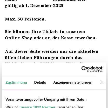
gültig ab 1. Dezember 2025
Max. 30 Personen.
Sie können Ihre Tickets in unserem
Online-Shop oder an der Kasse erwerben.
Auf dieser Seite werden nur die aktuellen
öffentlichen Führungen durch das
Weltkulturerbe Völklinger Hütte für
maximal zwei Monate angezeigt.
Weitergehende Termine für Führungen
Zustimmung
Details
Anzeigeneinstellungen
Über
finden Sie hier.
ZUM ONLINESHOP
Verantwortungsvoller Umgang mit Ihren Daten
Wir und
unsere 1022 Partner
verarbeiten Ihre