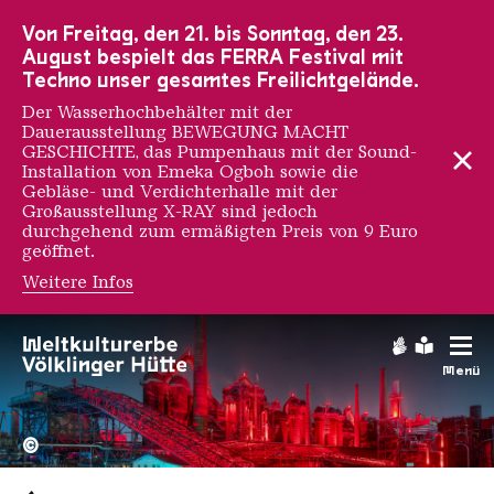
Zur Hauptnavigation
Zur Suche
Zum Inhalt
Zur Fußnavigation
Von Freitag, den 21. bis Sonntag, den 23.
August bespielt das FERRA Festival mit
Techno unser gesamtes Freilichtgelände.
Der Wasserhochbehälter mit der
Dauerausstellung BEWEGUNG MACHT
GESCHICHTE, das Pumpenhaus mit der Sound-
Installation von Emeka Ogboh sowie die
Gebläse- und Verdichterhalle mit der
Großausstellung X-RAY sind jedoch
durchgehend zum ermäßigten Preis von 9 Euro
geöffnet.
Weitere Infos
Gebärdens
Leichte
Menü
Hochofengruppe in Rot
Copyright: Weltkulturerbe 
©