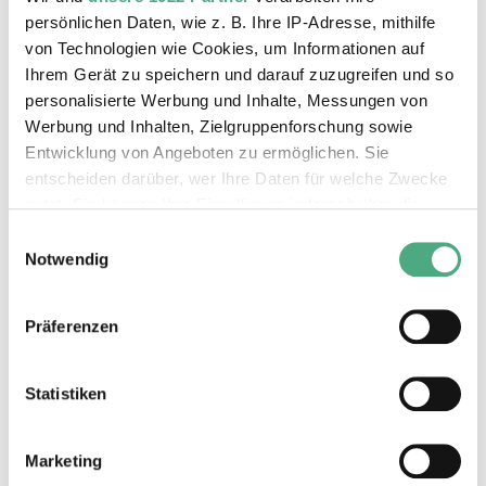
persönlichen Daten, wie z. B. Ihre IP-Adresse, mithilfe
von Technologien wie Cookies, um Informationen auf
Ihrem Gerät zu speichern und darauf zuzugreifen und so
Das könnte Sie auch interessieren
personalisierte Werbung und Inhalte, Messungen von
Werbung und Inhalten, Zielgruppenforschung sowie
Entwicklung von Angeboten zu ermöglichen. Sie
entscheiden darüber, wer Ihre Daten für welche Zwecke
nutzt. Sie können Ihre Einwilligung jederzeit über die
Cookie-Erklärung oder durch Klicken auf das Privacy
Einwilligungsauswahl
Trigger Symbol ändern oder widerrufen
Notwendig
Wenn Sie es erlauben, würden wir auch gerne:
Präferenzen
Informationen über Ihre geografische Lage erfassen,
welche bis auf einige Meter genau sein können
Ihr Gerät durch aktives Scannen nach bestimmten
Statistiken
Merkmalen (Fingerprinting) identifizieren
Erfahren Sie mehr darüber, wie Ihre persönlichen Daten
ÖFFENTLICHE FÜHRUNG
Marketing
X RAY neu
verarbeitet werden, und legen Sie Ihre Präferenzen im