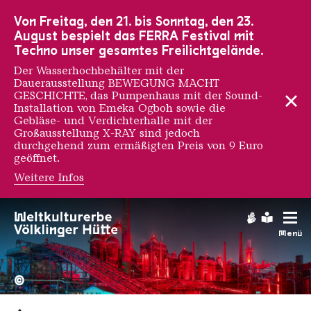
Zur Hauptnavigation
Zur Suche
Zum Inhalt
Zur Fußnavigation
Von Freitag, den 21. bis Sonntag, den 23.
August bespielt das FERRA Festival mit
Techno unser gesamtes Freilichtgelände.
Der Wasserhochbehälter mit der
Dauerausstellung BEWEGUNG MACHT
GESCHICHTE, das Pumpenhaus mit der Sound-
Installation von Emeka Ogboh sowie die
Gebläse- und Verdichterhalle mit der
Großausstellung X-RAY sind jedoch
durchgehend zum ermäßigten Preis von 9 Euro
geöffnet.
Weitere Infos
Gebärdens
Leichte
Menü
Hochofengruppe in Rot
Copyright: Weltkulturerbe 
©