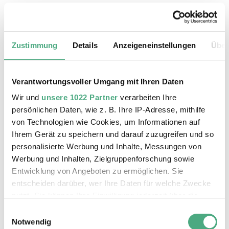
Das könnte Sie auch interessieren
Zustimmung
Details
Anzeigeneinstellungen
Über
Verantwortungsvoller Umgang mit Ihren Daten
Wir und
unsere 1022 Partner
verarbeiten Ihre
persönlichen Daten, wie z. B. Ihre IP-Adresse, mithilfe
von Technologien wie Cookies, um Informationen auf
Ihrem Gerät zu speichern und darauf zuzugreifen und so
personalisierte Werbung und Inhalte, Messungen von
Werbung und Inhalten, Zielgruppenforschung sowie
Entwicklung von Angeboten zu ermöglichen. Sie
entscheiden darüber, wer Ihre Daten für welche Zwecke
nutzt. Sie können Ihre Einwilligung jederzeit über die
Cookie-Erklärung oder durch Klicken auf das Privacy
ÖFFENTLICHE FÜHRUNG
Einwilligungsauswahl
X RAY neu
Trigger Symbol ändern oder widerrufen
Notwendig