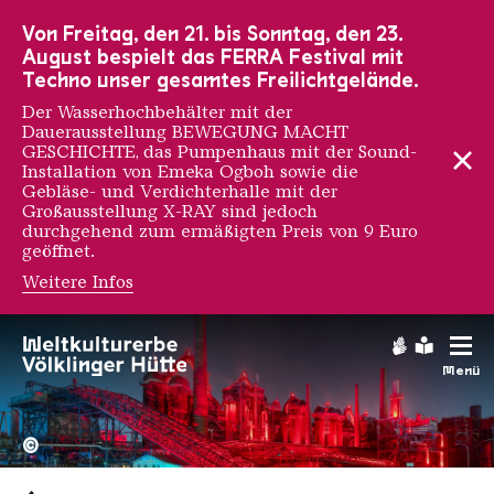
Zur Hauptnavigation
Zur Suche
Zum Inhalt
Zur Fußnavigation
Von Freitag, den 21. bis Sonntag, den 23.
August bespielt das FERRA Festival mit
Techno unser gesamtes Freilichtgelände.
Der Wasserhochbehälter mit der
Dauerausstellung BEWEGUNG MACHT
GESCHICHTE, das Pumpenhaus mit der Sound-
Installation von Emeka Ogboh sowie die
Gebläse- und Verdichterhalle mit der
Großausstellung X-RAY sind jedoch
durchgehend zum ermäßigten Preis von 9 Euro
geöffnet.
Weitere Infos
Gebärdens
Leichte
Menü
Hochofengruppe in Rot
Copyright: Weltkulturerbe 
©