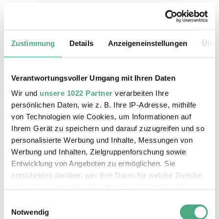
Das könnte Sie auch interessieren
Zustimmung
Details
Anzeigeneinstellungen
Über
Verantwortungsvoller Umgang mit Ihren Daten
Wir und
unsere 1022 Partner
verarbeiten Ihre
persönlichen Daten, wie z. B. Ihre IP-Adresse, mithilfe
von Technologien wie Cookies, um Informationen auf
Ihrem Gerät zu speichern und darauf zuzugreifen und so
personalisierte Werbung und Inhalte, Messungen von
Werbung und Inhalten, Zielgruppenforschung sowie
Entwicklung von Angeboten zu ermöglichen. Sie
entscheiden darüber, wer Ihre Daten für welche Zwecke
nutzt. Sie können Ihre Einwilligung jederzeit über die
Cookie-Erklärung oder durch Klicken auf das Privacy
ÖFFENTLICHE FÜHRUNG
Einwilligungsauswahl
X RAY neu
Trigger Symbol ändern oder widerrufen
Notwendig