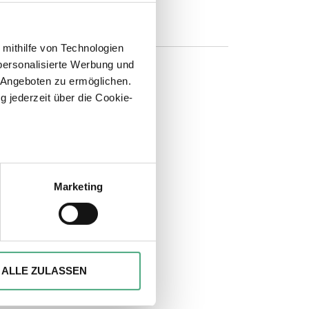
 mithilfe von Technologien
personalisierte Werbung und
 Angeboten zu ermöglichen.
g jederzeit über die Cookie-
n
sein können
ren
Marketing
hre Präferenzen im
Abschnitt
ionen anbieten zu können und
Ihrer Verwendung unserer
ALLE ZULASSEN
 führen diese Informationen
ie im Rahmen Ihrer Nutzung