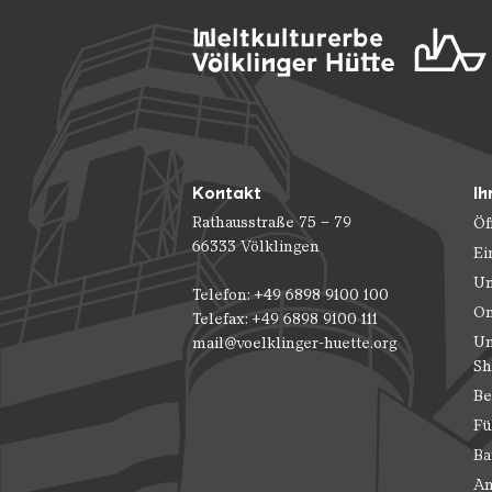
Kontakt
Ih
Rathausstraße 75 – 79
Öf
66333 Völklingen
Ei
Un
Telefon: +49 6898 9100 100
On
Telefax: +49 6898 9100 111
Un
mail@voelklinger-huette.org
Sh
Be
Fü
Ba
An