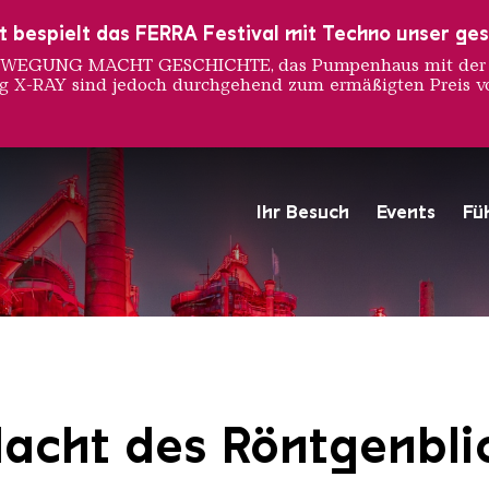
ust bespielt das FERRA Festival mit Techno unser ge
 BEWEGUNG MACHT GESCHICHTE, das Pumpenhaus mit der S
ng X-RAY sind jedoch durchgehend zum ermäßigten Preis vo
Ihr Besuch
Events
Fü
Hochofengruppe in Rot
Copyright: Weltkulturerbe 
Macht des Röntgenbli