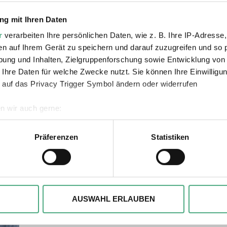
g mit Ihren Daten
r
verarbeiten Ihre persönlichen Daten, wie z. B. Ihre IP-Adresse,
en auf Ihrem Gerät zu speichern und darauf zuzugreifen und so 
ung und Inhalten, Zielgruppenforschung sowie Entwicklung von
 Ihre Daten für welche Zwecke nutzt. Sie können Ihre Einwilligun
ie auch interessiere
 auf das Privacy Trigger Symbol ändern oder widerrufen
n wir auch gerne:
geografische Lage erfassen, welche bis auf einige Meter genau 
Scannen nach bestimmten Merkmalen (Fingerprinting) identifizie
Präferenzen
Statistiken
ie Ihre persönlichen Daten verarbeitet werden, und legen Sie I
, um Inhalte und Anzeigen zu personalisieren, besondere Funkt
ite zu analysieren. Außerdem geben wir ggfs. Informationen zu 
AUSWAHL ERLAUBEN
r soziale Medien, Werbung und Analysen weiter. Unsere Partner
 Daten zusammen, die Sie ihnen bereitgestellt haben oder die s