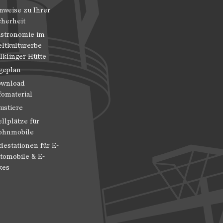
nweise zu Ihrer
cherheit
stronomie im
ltkulturerbe
lklinger Hütte
geplan
wnload
fomaterial
ustiere
ellplätze für
hnmobile
destationen für E-
tomobile & E-
kes