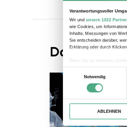
Verantwortungsvoller Umgan
Wir und
unsere 1022 Partne
wie Cookies, um Information
Inhalte, Messungen von Werb
Sie entscheiden darüber, wer
Das könnte S
Erklärung oder durch Klicken
Wenn Sie es erlauben, würde
Informationen über Ihre 
Einwilligungsauswahl
Ihr Gerät durch aktives 
Notwendig
Erfahren Sie mehr darüber, w
Einzelheiten
fest.
Wir verwenden ggfs. Cookies
die Zugriffe auf unsere Webs
ABLEHNEN
Website an unsere Partner fü
möglicherweise mit weiteren