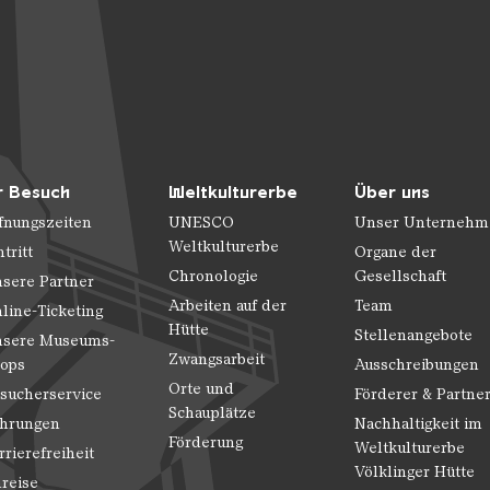
r Besuch
Weltkulturerbe
Über uns
fnungszeiten
UNESCO
Unser Unternehm
Weltkulturerbe
ntritt
Organe der
Chronologie
Gesellschaft
sere Partner
Arbeiten auf der
Team
line-Ticketing
Hütte
Stellenangebote
sere Museums-
Zwangsarbeit
ops
Ausschreibungen
Orte und
sucherservice
Förderer & Partne
Schauplätze
hrungen
Nachhaltigkeit im
Förderung
Weltkulturerbe
rrierefreiheit
Völklinger Hütte
reise