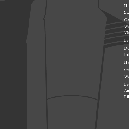
Hi
Si
Ga
We
Vö
La
Do
In
Ha
St
Wo
La
Au
Bi